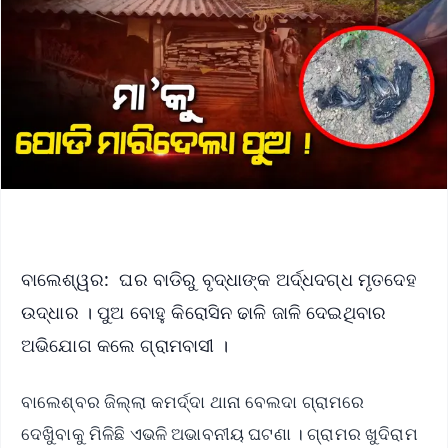
ବାଲେଶ୍ୱର: ଘର ବାଡିରୁ ବୃଦ୍ଧାଙ୍କ ଅର୍ଦ୍ଧଦଗ୍ଧ ମୃତଦେହ
ଉଦ୍ଧାର । ପୁଅ ବୋହୁ କିରୋସିନ ଢାଳି ଜାଳି ଦେଇଥିବାର
ଅଭିଯୋଗ କଲେ ଗ୍ରାମବାସୀ ।
ବାଲେଶ୍ବର ଜିଲ୍ଲା କମର୍ଦ୍ଦା ଥାନା ବେଲଦା ଗ୍ରାମରେ
ଦେଖିୁବାକୁ ମିଳିଛି ଏଭଳି ଅଭାବନୀୟ ଘଟଣା । ଗ୍ରାମର ଖୁଦିରାମ