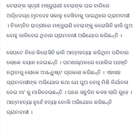
ବେରାଙ୍କ ସ୍ତ୍ରୀ ମଞ୍ଜୁରାଣୀ ବେରାଙ୍କ ଘର ବାଡିରେ
ଅର୍ଦ୍ଧଦଗ୍ଧ ମୃତଦେହ ସକାଳୁ ଦେଖିବାକୁ ପାଇଥିଲେ ଗ୍ରାମବାସୀ
। ବିଳମ୍ବିତ ରାତ୍ରୀରେ ମଞ୍ଜୁରାଣି ବେରାଙ୍କୁ କରୋସିନି ଢାଳି ପୁଅ
ବୋହୁ ଜାଳିଦେଇ ଥିବାର ଗ୍ରାମବାସୀ ଅଭିଯୋଗ କରିଛନ୍ତି ।
ସେପଟେ ନିଜେ କିରୋସିନି ଢାଳି ଆତ୍ମହତ୍ୟା କରିଥିବା ପରିବାର
ଲୋକେ ବୟାନ ଦେଇଛନ୍ତି । ଘଟଣାସ୍ଥଳରେ ପୋଲିସ ପହଞ୍ଚି
ନଥିବାରୁ ଲୋକେ ଅସନ୍ତୁଷ୍ଟ ପ୍ରକାଶ କରିଛନ୍ତି । ଏହାସହ
ଗ୍ରାମବାସୀଙ୍କ ଅଭିଯୋଗ କଥା ଯେ ପୁଅ ବୋହୁ ମିଶି ନିର୍ଯାତନା
ଦେଇ ମା' କୁ ମାରିଦେଇଛନ୍ତି । ଘରେ ସବୁଦିନ କଳହ ଲାଗି ରୁହେ ।
ଆତ୍ମହତ୍ୟା ନୁହେଁ ହତ୍ୟା ବୋଲି ଅଭିଯୋଗ କରିଛନ୍ତି
ଗ୍ରାମବାସୀ ।