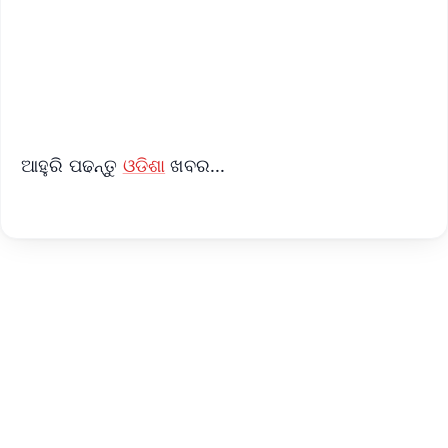
Download Free:
Android - Scan QR
iOS - Scan QR
ଆହୁରି ପଢନ୍ତୁ
ଓଡିଶା
ଖବର...