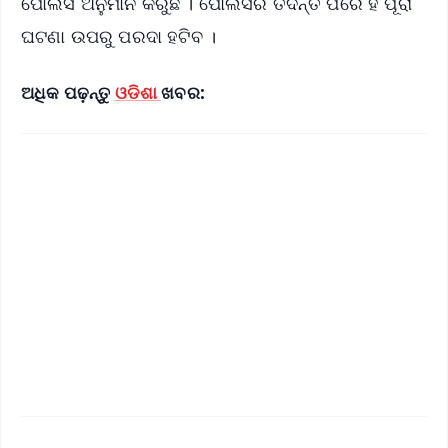
ପୋଲିସ ଅନୁମାନ କରୁଛି । ପୋଲିସର ତଦନ୍ତ ପରେ ହିଁ ପୂରା
ଘଟଣା ଉପରୁ ପରଦା ହଟିବ ।
ଅଧିକ ପଢ଼ନ୍ତୁ
ଓଡିଶା
ଖବର: