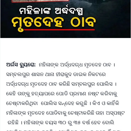
ଅର୍ଗସ ବ୍ୟୁରୋ:
ମହିଳାଙ୍କ ଅର୍ଦ୍ଧଦଗ୍ଧ ମୃତଦେହ ଠାବ ।
ସମ୍ବଲପୁର ଶାସନ ଥାନା ହୀରାକୁଦ ଡାଇକ ନିକଟରେ
ଅର୍ଦ୍ଧଦଗ୍ଧ ମୃତଦେହ ଠାବ କରିଛି ସମ୍ବଲପୁର ପୋଲିସ ।
କେହି ତାଙ୍କୁ ହତ୍ୟାପରେ ପୋଡି ପ୍ରମାଣ ନଷ୍ଟ କରିବାକୁ
ଚେଷ୍ଟାକରିଥିବା ପୋଲିସ ସନ୍ଦେହ କରୁଛି । କିଏ ଓ କାହିଁକି
ମହିଳାଙ୍କ ମୃତଦେହ ପୋଡିବାକୁ ଚେଷ୍ଟାକରିଛି ତାହା ଅସ୍ପଷ୍ଟ
ରହିଛି । ମହିଳାଙ୍କ ବୟସ ୩୦ ରୁ ୩୫ ବର୍ଷ ହେବ ବୋଲି