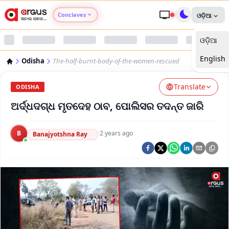
Conclaves
ଓଡ଼ିଆ
ଓଡ଼ିଆ
Argus Agri Vikas
English
Odisha
The-half-burnt-body-of-the-women-rescued
Argus Nari Shakti
Translate
ODISHA
Argus Education Next
ଅର୍ଦ୍ଧଦଗ୍ଧ ମୃତଦେହ ଠାବ, ପୋଲିସର ତଦନ୍ତ ଜାରି
Argus Health Connect
B
·
2 years ago
Banajyotshna Ray
Argus Swaad Odisha
Argus Chalo Dekhein Apna Desh