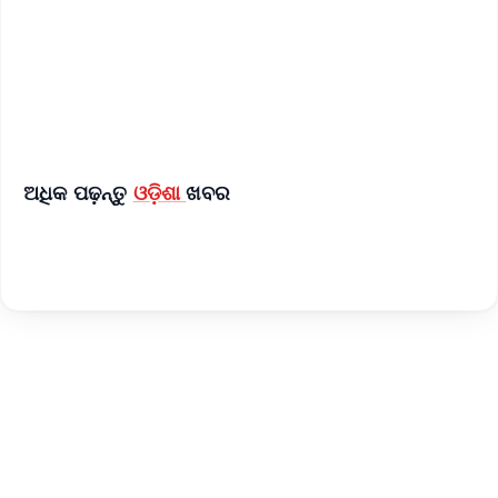
Download Free:
Android - Scan QR
iOS - Scan QR
ଅଧିକ ପଢ଼ନ୍ତୁ
ଓଡ଼ିଶା
ଖବର