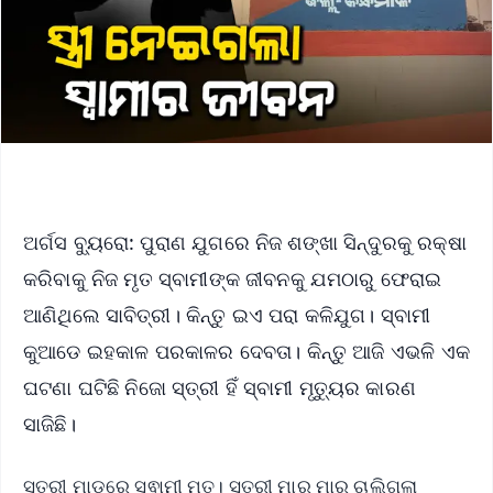
ଅର୍ଗସ ବ୍ୟୁରୋ: ପୁରାଣ ଯୁଗରେ ନିଜ ଶଙ୍ଖା ସିନ୍ଦୁରକୁ ରକ୍ଷା
କରିବାକୁ ନିଜ ମୃତ ସ୍ବାମୀଙ୍କ ଜୀବନକୁ ଯମଠାରୁ ଫେରାଇ
ଆଣିଥିଲେ ସାବିତ୍ରୀ। କିନ୍ତୁ ଇଏ ପରା କଳିଯୁଗ। ସ୍ବାମୀ
କୁଆଡେ ଇହକାଳ ପରକାଳର ଦେବତା। କିନ୍ତୁ ଆଜି ଏଭଳି ଏକ
ଘଟଣା ଘଟିଛି ନିଜୋ ସ୍ତ୍ରୀ ହିଁ ସ୍ବାମୀ ମୃତ୍ୟୁର କାରଣ
ସାଜିଛି।
ସ୍ତ୍ରୀ ମାଡ଼ରେ ସ୍ଵାମୀ ମୃତ। ସ୍ତ୍ରୀ ମାରୁ ମାରୁ ଚାଲିଗଲା