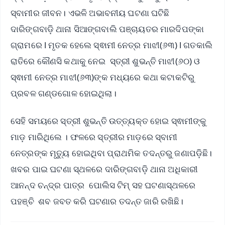
ସ୍ବାମୀର ଜୀବନ। ଏଭଳି ଅଭାବନୀୟ ଘଟଣା ଘଟିଛି
ଦାରିଙ୍ଗବାଡ଼ି ଥାନା ସିଆଙ୍ଗବାଲି ପଞ୍ଚାୟତର ମାରଦିପଙ୍କା
ଗ୍ରାମରେ l ମୃତକ ହେଲେ ସ୍ଵାମୀ ନେତ୍ର ମାଝୀ(୬୩) l ଗତକାଲି
ରାତିରେ କୌଣସି କଥାକୁ ନେଇ ସ୍ତ୍ରୀ ଶୁଭନ୍ତି ମାଝୀ(୬୦) ଓ
ସ୍ଵାମୀ ନେତ୍ର ମାଝୀ(୬୩)ଙ୍କ ମଧ୍ୟରେ କଥା କଟାକଟିରୁ
ପ୍ରବଳ ଗଣ୍ଡଗୋଳ ହୋଇଥିଲା।
ସେହି ସମୟରେ ସ୍ତ୍ରୀ ଶୁଭନ୍ତି ଉତ୍ତ୍ୟକ୍ତ ହୋଇ ସ୍ଵାମୀଙ୍କୁ
ମାଡ଼ ମାରିଥିଲେ । ଫଳରେ ସ୍ତ୍ରୀର ମାଡ଼ରେ ସ୍ବାମୀ
ନେତ୍ରଙ୍କ ମୃତ୍ୟୁ ହୋଇଥିବା ପ୍ରାଥମିକ ତଦନ୍ତରୁ ଜଣାପଡ଼ିଛି।
ଖବର ପାଇ ଘଟଣା ସ୍ଥଳରେ ଦାରିଙ୍ଗବାଡ଼ି ଥାନା ଅଧିକାରୀ
ଆନନ୍ଦ ଚନ୍ଦ୍ର ପାତ୍ର ପୋଲିସ ଟିମ୍ ସହ ଘଟଣାସ୍ଥଳରେ
ପହଞ୍ଚି ଶବ ଜବତ କରି ଘଟଣାର ତଦନ୍ତ ଜାରି ରଖିଛି।