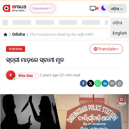
Conclaves
ଓଡ଼ିଆ
ଓଡ଼ିଆ
Argus Agri Vikas
English
Odisha
The-husband-is-dead-by-his-wife-5493
Argus Nari Shakti
Translate
ODISHA
Argus Education Next
ସ୍ତ୍ରୀ ମାଡ଼ରେ ସ୍ବାମୀ ମୃତ
Argus Health Connect
R
·
2 years ago
·
1
min read
Ritu Das
Argus Swaad Odisha
Argus Chalo Dekhein Apna Desh