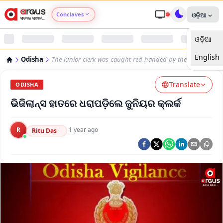
Conclaves
ଓଡ଼ିଆ
ଓଡ଼ିଆ
Argus Agri Vikas
English
Odisha
The-junior-clerk-was-caught-red-handed-by-the-vigilance
Argus Nari Shakti
Translate
ODISHA
Argus Education Next
ଭିଜିଲାନ୍ସ ହାତରେ ଧରାପଡ଼ିଲେ ଜୁନିୟର କ୍ଲର୍କ
Argus Health Connect
R
·
1 year ago
Ritu Das
Argus Swaad Odisha
Argus Chalo Dekhein Apna Desh