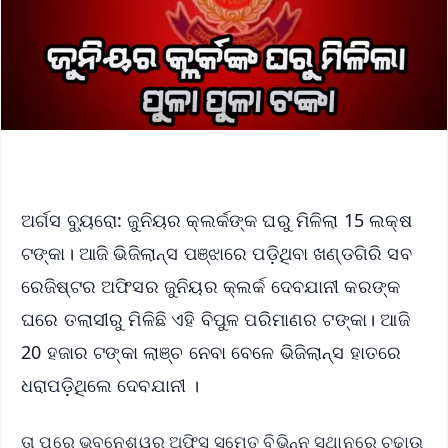
ଅର୍ଗସ ବ୍ୟୁରୋ: ଜୁନିୟର କ୍ଲର୍କଙ୍କ ଘରୁ ମିଳିଲା 15 ଲକ୍ଷ
ଟଙ୍କା। ଆଜି ଭିଜିଲାନ୍ସ ପଞ୍ଝାରେ ପଡ଼ିଥିବା ଖଣ୍ଡଗିରି ସବ
ରେଜିଷ୍ଟର ଅଫିସର ଜୁନିୟର କ୍ଲର୍କ ଦେବଯାନୀ କରଙ୍କ
ଘରେ ତଲାସୀରୁ ମିଳିଛି ଏହି ବିପୁଳ ପରିମାଣର ଟଙ୍କା। ଆଜି
20 ହଜାର ଟଙ୍କା ଲାଞ୍ଚ ନେବା ବେଳେ ଭିଜିଲାନ୍ସ ହାତରେ
ଧରାପଡ଼ିଥିଲେ ଦେବଯାନୀ ।
ତା ପରେ ଭୁବନେଶ୍ୱର ଅଫିସ ସମେତ ବିଭିନ୍ନ ସ୍ଥାନରେ ଚଢ଼ାଉ