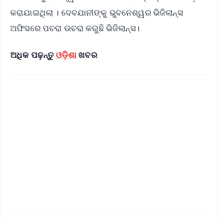
କରାଯାଇଥିଲା । ଦେବଯାନୀଙ୍କୁ ଭୁବନେଶ୍ୱର ଭିଜିଲାନ୍ସ
ଅଫିସରେ ପଚରା ଉଚରା କରୁଛି ଭିଜିଲାନ୍ସ।
ଅଧିକ ପଢ଼ନ୍ତୁ
ଓଡ଼ିଶା
ଖବର