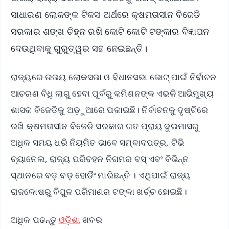
ସାଧାରଣ ଲୋକଙ୍କ ଟିକସ ଅର୍ଥରେ କ୍ଷମତାସୀନ ବିଜେଡି
ସରକାର ଶଙ୍ଖ ଚିହ୍ନ ରଖି କୋଟି କୋଟି ଟଙ୍କାର ବିଜ୍ଞାପନ
ଦେଉଥିବାକୁ ଗୁରୁତ୍ୱର ସହ ନେଇଛନ୍ତି।
ରାଜ୍ୟରେ ଉଭୟ ଲୋକସଭା ଓ ବିଧାନସଭା ଭୋଟ୍ ପାଇଁ ନିର୍ବାଚନ
ଆଚରଣ ବିଧି ଲାଗୁ ହେବା ପୂର୍ବରୁ କମିଶନଙ୍କ ଏଭଳି ଆଭିମୁଖ୍ୟ
ଶାସକ ବିଜେଡିକୁ ଅଡ଼ୁଆରେ ପକାଇଛି। ନିର୍ବାଚନକୁ ଦୃଷ୍ଟିରେ
ରଖି କ୍ଷମତାସୀନ ବିଜେଡି ସରକାର ଗତ ପ୍ରାୟ ଦୁଇମାସରୁ
ଅଧିକ ସମୟ ଧରି ନିୟମିତ ଭାବେ ସମ୍ବାଦପତ୍ର, ଟିଭି
ଚ୍ୟାନେଲ, ରାଜ୍ୟ ପରିବହନ ନିଗମର ବସ୍ ଏବଂ ବିଭିନ୍ନ
ସ୍ଥାନରେ ବଡ଼ ବଡ଼ ହୋର୍ଡିଂ ମାରିଛନ୍ତି । ଏଥିପାଇଁ ରାଜ୍ୟ
ରାଜକୋଷରୁ ବିପୁଳ ପରିମାଣର ଟଙ୍କା ଖର୍ଚ୍ଚ ହୋଇଛି।
ଅଧିକ ପଢନ୍ତୁ
ଓଡ଼ିଶା
ଖବର