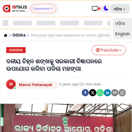
Conclaves
ଓଡ଼ିଆ
ଓଡ଼ିଆ
Argus Agri Vikas
English
Odisha
The-party-logo-was-expensive-to-use-in-official-advertising
Argus Nari Shakti
Translate
ODISHA
Argus Education Next
ଦଳୀୟ ଚିହ୍ନ ଶଙ୍ଖକୁ ସରକାରୀ ବିଜ୍ଞାପନରେ
ଉପଯୋଗ କରିବା ପଡିଲା ମହଙ୍ଗା
Argus Health Connect
M
·
2 years ago
·
1
min read
Manini Pattanayak
Argus Swaad Odisha
Argus Chalo Dekhein Apna Desh