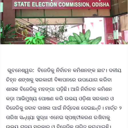
ଭୁବନେଶ୍ୱର: ବିଜେଡିକୁ ନିର୍ବାଚନ କମିଶନଙ୍କ ଛାଟ। ଦଳୀୟ
ଚିହ୍ନ ଶଙ୍ଖକୁ ସରକାରୀ ବିଜ୍ଞାପନରେ ଉପଯୋଗ କରିବା
ଶାସକ ବିଜେଡିକୁ ମହଙ୍ଗା ପଡ଼ିଛି। ଆଜି ନିର୍ବାଚନ କମିଶନ
କଡ଼ା ଆଭିମୁଖ୍ୟ ପୋଷଣ କରି ଉଭୟ ଓଡ଼ିଶା ସରକାର ଓ
ବିଜେଡିକୁ ଜବାବ ଦାଖଲ ପାଇଁ ନିର୍ଦ୍ଦେଶ ଦେଇଛନ୍ତି। ମାର୍ଚ୍ଚ ୨
ତାରିଖ ସନ୍ଧ୍ୟା ସୁଦ୍ଧା ଏନେଇ ସ୍ପଷ୍ଟୀକରଣ ରଖିବାକୁ
ଉଭୟ ରାଜ୍ୟ ସରକାର ଓ ବିଜେଡିକୁ ତାଗିଦ୍ କରାଯାଇଛି।