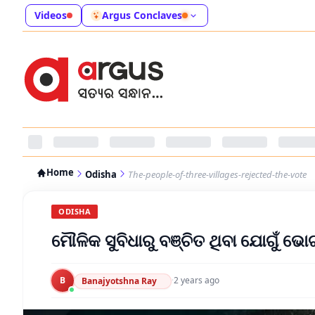
Videos
Argus Conclaves
Home
Odisha
The-people-of-three-villages-rejected-the-vote
ODISHA
ମୌଳିକ ସୁବିଧାରୁ ବଞ୍ଚିତ ଥିବା ଯୋଗୁଁ ଭୋଟ
B
·
2 years ago
Banajyotshna Ray