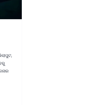
ିଲାପୁଟ,
ହରୁ
ୋଜନାର