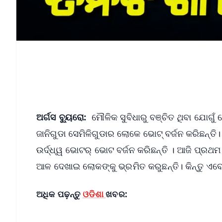
ଅର୍ଗସ ବ୍ୟୁରୋ:
ମୌଳିକ ସୁବିଧାରୁ ବଞ୍ଚିତ ଥିବା ଯୋଗୁଁ 
ଜାନିଗୁଡା ସେମିଳିଗୁଡାର ଲୋକେ ଭୋଟ୍ ବର୍ଜନ କରିଛନ୍ତି। 
ଉର୍ଦ୍ଧ୍ୱ ଭୋଟର୍ ଭୋଟ ବର୍ଜନ କରିଛନ୍ତି । ଆଜି ପ୍ରଥମ 
ଆଳ ଦେଖାଇ ଲୋକଙ୍କୁ ଭ୍ରମିତ କରୁଛନ୍ତି। କିନ୍ତୁ ଏବେ
ଅଧିକ ପଢ଼ନ୍ତୁ
ଓଡିଶା
ଖବର: