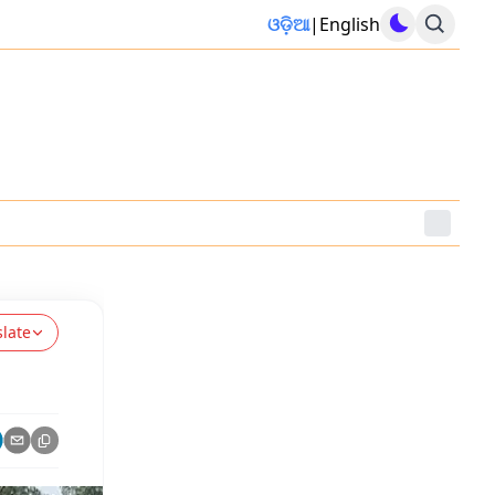
ଓଡ଼ିଆ
|
English
slate