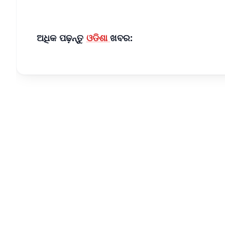
ଅଧିକ ପଢ଼ନ୍ତୁ
ଓଡିଶା
ଖବର: