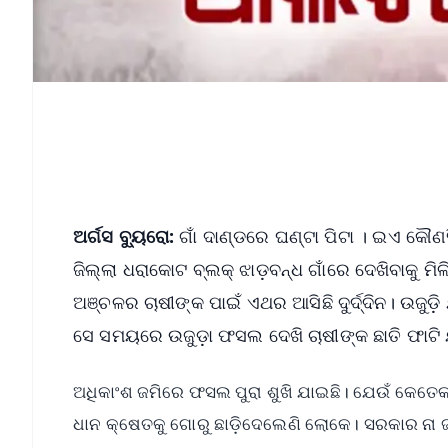
ଅର୍ଗସ ବ୍ୟୁରୋ:
ଗାଁ ଦାଣ୍ଡରେ ଘଣ୍ଟା ପିଟା । ଇଏ କୌଣସି 
ଜିଲ୍ଲା ଧରାକୋଟ ବ୍ଲକ୍ ଝାଡ଼ବନ୍ଧ ଗାଁରେ ଦେଖିବାକୁ ମିଳ
ଅଞ୍ଚଳର ଚାଷୀଙ୍କ ପାଇଁ ଏଥର ଆସିଛି ଦୁର୍ଦ୍ଦିନ। ଉଜୁ
ସେ ସମୟରେ ଉଜୁଡ଼ା ଫସଲ ଦେଖି ଚାଷୀଙ୍କ ଛାତି ଫାଟି 
ଅଧିକାଂଶ ଜମିରେ ଫସଲ ପୁରା ଶୁଖି ଯାଇଛି। ଯେଉଁ କେତେକ ଜ
ଧାନ କ୍ଷେତକୁ ଗୋରୁ ଛାଡ଼ିଦେଲେଣି ଲୋକେ। ସରକାର ନା ଜ