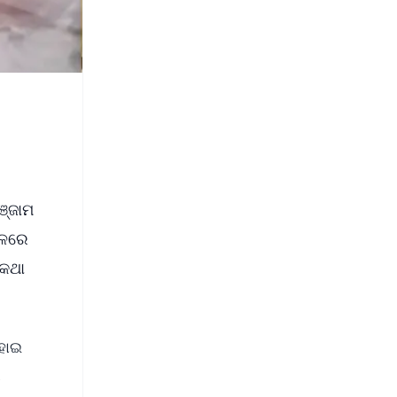
ଞ୍ଜାମ
 ଫଳରେ
 କଥା
 ହୋଇ
ଖ