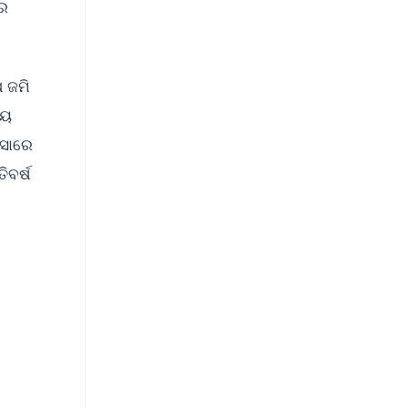
ରେ
ଷ ଜମି
୍ୟ
ରସାରେ
ିବର୍ଷ
FREE
⭐
s