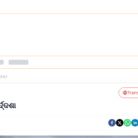
trict
Tran
୍ଦ୍ଦଶା