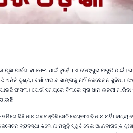
ପୂଜା ପାର୍ବଣ ବା ମେଳା ପାଇଁ ନୁହେଁ । ଏ ଡେଙ୍ଗୁରା ମରୁଡ଼ି ପାଇଁ। ଗ
ିଛି ଏମିତି ଦୃଶ୍ୟ। ବର୍ଷା ଅଭାବ ସାଙ୍ଗକୁ ନାହିଁ ଜଳସେଚନ ସୁବିଧା।
ଡ଼ି ଯାଇଛି ଫସଲ। ଯେଉଁ ସମୟରେ ବିଲରେ ସୁନା ଧାନ ଲହରୀ ମାରିବା
ଯାଉଛି ।
ମିରେ କିଛି ଧାନ ଗଛ ବଞ୍ଚିଛି ସେଠି କେଣ୍ଡାଏ ବି ଧାନ ନାହିଁ। ବାଧ୍ୟ
ଳସେଚନ ବ୍ୟବସ୍ଥା କଲେ ନା ମରୁଡ଼ି ସ୍ଥିତି ନେଇ ଅନ୍ନଦାତାଙ୍କ ଦୁଃ