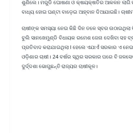
ଶୁଣିଲେ। ମରୁଡି ଘୋଷଣା ଓ କ୍ଷୟକ୍ଷତିର ଆକଳନ ଲାଗି ପ୍
ବାଧ୍ୟ ହୋଇ ଘଣ୍ଟା ବାଡ଼େଇ ଆହ୍ବାନ ଦିଆଯାଇଛି। ଚାଷୀ
ଚାଷୀଙ୍କ ସମସ୍ୟା ନେଇ କିଛି ଦିନ ତଳେ ସ୍ବର ଉଠାଇଥିଲା ବ
ବୁଲି ସାନଖେମୁଣ୍ଡି ବିଧାୟକ ରମେଶ ଜେନା ଦେଖିବା ସହ ବ୍
ପ୍ରତିବାଦ କରାଯାଇଥିଲା l ହେଲେ ଏଯାଏଁ ସରକାର ଏ ନେଇ
ଓଡ଼ିଶାର ଚାଷୀ। 24 ବର୍ଷର ସ୍ଥିର ସରକାର ପରେ ବି ଜଳସ
ଦୁର୍ଦ୍ଦଶା ଭୋଗୁଛନ୍ତି ରାଜ୍ୟର ଚାଷୀକୂଳ।
📱 Get Argus News App
📰 60 Word News
🎬 Argus Podcast
🔔 Free Notification Alerts
Download Free:
Android - Scan QR
i