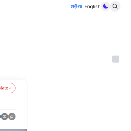
ଓଡ଼ିଆ
|
English
slate