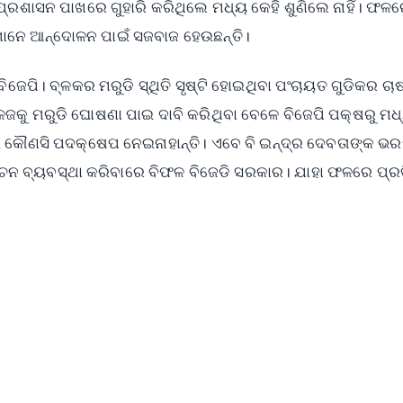
ରଶାସନ ପାଖରେ ଗୁହାରି କରିଥିଲେ ମଧ୍ୟ କେହି ଶୁଣିଲେ ନାହିଁ। ଫଳ
ମାନେ ଆନ୍ଦୋଳନ ପାଇଁ ସଜବାଜ ହେଉଛନ୍ତି।
ିଜେପି। ବ୍ଳକର ମରୁଡି ସ୍ଥିତି ସୃଷ୍ଟି ହୋଇଥିବା ପଂଚାୟତ ଗୁଡିକର ଚା
ଳଜକୁ ମରୁଡି ଘୋଷଣା ପାଇ ଦାବି କରିଥିବା ବେଳେ ବିଜେପି ପକ୍ଷରୁ ମଧ
 କୌଣସି ପଦକ୍ଷେପ ନେଇନାହାନ୍ତି। ଏବେ ବି ଇନ୍ଦ୍ର ଦେବତାଙ୍କ ଭ
େଚନ ବ୍ୟବସ୍ଥା କରିବାରେ ବିଫଳ ବିଜେଡି ସରକାର। ଯାହା ଫଳରେ ପ୍ରତ
✨
📺 Live TV and Breaking News
⭐
⭐
⭐
⭐
4.8 Rating
50K+ Download
OS - Scan QR