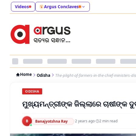
Videos
Argus Conclaves
Home
Odisha
The-plight-of-farmers-in-the-chief-ministers-dis
ODISHA
ମୁଖ୍ୟମନ୍ତ୍ରୀଙ୍କ ଜିଲ୍ଲାରେ ଚାଷୀଙ୍କ ଦୁର
B
·
2 years ago
·
2
min read
Banajyotshna Ray