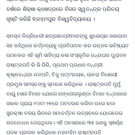
ବର୍ଷରେ ଶିକ୍ଷା କ୍ଷେତ୍ରରେ ନିଜର ସ୍ୱତନ୍ତ୍ର ପରିଚୟ
ସୃଷ୍ଟି କରିଛି ଵ୍ରହ୍ମପୁର ବିଶ୍ୱବିଦ୍ୟାଳୟ ।
ସମସ୍ତ ଡିଗ୍ରିଧାରୀ ଛାତ୍ରଛାତ୍ରୀମାନଙ୍କୁ ଶୁଭେଚ୍ଛା ଜଣାଇବା
ସହ କହିଥିଲେ କର୍ତ୍ତବ୍ୟକୁ ପ୍ରତିପାଦନ କର ଉଜ୍ଜଳ ଭବିଷ୍ୟତ
ଗଠନକର ଏହି ଭୂମି ସାହିତ୍ୟ କଳା ସଂସ୍କୃତିର ଗନ୍ତାଘର ପୁରାତନ
ରାଷ୍ଟ୍ରପତି ଭି ଭି ଗିରି, ପ୍ରଥମ ପ୍ରଧାନ ମନ୍ତ୍ରୀ
କୃଷ୍ଣଚନ୍ଦ୍ର ଗଜପତି, ବିଜୁ ପଟ୍ଟନାୟକ, ଚାକରା ବିଶୋୟୀ
ପ୍ରମୁଖ ସମସ୍ତଙ୍କୁ ସ୍ମରଣ କରିଥିଲେ । ରାଷ୍ଟ୍ରପତି ମୁର୍ମୁ
ବାୟୁ ସେନା ବିମାନ ଯୋଗେ ରଙ୍ଗେଇଲୁଣ୍ଡା ବିମାନ ବନ୍ଦରରେ
ସକାଳ ପ୍ରାୟ ୧୦ଟା ୨୫ରେ ଅବତରଣ କରିବା ପରେ କଡା
ସୁରକ୍ଷା ବଳୟ ଭିତରେ ସମାବର୍ତ୍ତନ ଉତ୍ସବରେ ଯୋଗଦେଇ
ଉଦବୋଧନ ଦେଇଥିଲେ। ଏହି ଅବସରରେ ୩୫ ଜଣକୁ ସ୍ଵର୍ଣ୍ଣ
ପଦକ ପ୍ରଦାନ କରିଥିଲେ ମହାମହିମ ରାଷ୍ଟ୍ରପତି