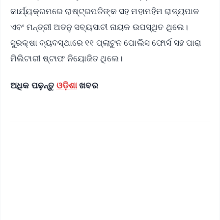
କାର୍ଯ୍ୟକ୍ରମରେ ରାଷ୍ଟ୍ରପତିଙ୍କ ସହ ମହାମହିମ ରାଜ୍ୟପାଳ
ଏବଂ ମନ୍ତ୍ରୀ ଅତନୁ ସବ୍ୟସାଚୀ ନାୟକ ଉପସ୍ଥିତ ଥିଲେ।
ସୁରକ୍ଷା ବ୍ୟବସ୍ଥାରେ ୧୧ ପ୍ଲାଟୁନ ପୋଲିସ ଫୋର୍ସ ସହ ପାରା
ମିଲିଟାରୀ ଷ୍ଟାଫ ନିୟୋଜିତ ଥିଲେ।
ଅଧିକ ପଢ଼ନ୍ତୁ
ଓଡ଼ିଶା
ଖବର