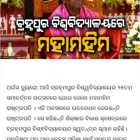
ଅର୍ଗସ ବ୍ୟୁରୋ: ଆଜି ବ୍ରହ୍ମପୁର ବିଶ୍ୱବିଦ୍ୟାଳୟର ୨୫ତମ
ସମାବର୍ତ୍ତନ ଉତ୍ସବରେ ଯୋଗ ଦେଲେ ମହାମହିମ
ରାଷ୍ଟ୍ରପତି । ଏହି ଅବସରରେ ଉଦବୋଧନ ଦେଇଛନ୍ତି
ରାଷ୍ଟ୍ରପତି । ସେ କହିଛନ୍ତି ଶିକ୍ଷାର ବିକାଶ କ୍ଷେତ୍ରରେ
ବ୍ରହ୍ମପୁର ବିଶ୍ଵବିଦ୍ୟାଳୟର ସ୍ୱତନ୍ତ୍ର ସ୍ଥାନ ରହିଛି।
ପ୍ରତିଷ୍ଠା ପର ଠାରୁ କେବଳ ଓଡ଼ିଶା ନୁହେଁ ସମଗ୍ର ଭାରତ