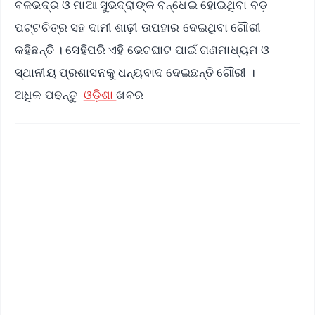
ବଳଭଦ୍ର ଓ ମାଆ ସୁଭଦ୍ରାଙ୍କ ବନ୍ଧେଇ ହୋଇଥିବା ବଡ଼
ପଟ୍ଟଚିତ୍ର ସହ ଦାମୀ ଶାଢ଼ୀ ଉପହାର ଦେଇଥିବା ଗୌରୀ
କହିଛନ୍ତି । ସେହିପରି ଏହି ଭେଟଘାଟ ପାଇଁ ଗଣମାଧ୍ୟମ ଓ
ସ୍ଥାନୀୟ ପ୍ରଶାସନକୁ ଧନ୍ୟବାଦ ଦେଇଛନ୍ତି ଗୌରୀ ।
ଅଧିକ ପଢନ୍ତୁ
ଓଡ଼ିଶା
ଖବର