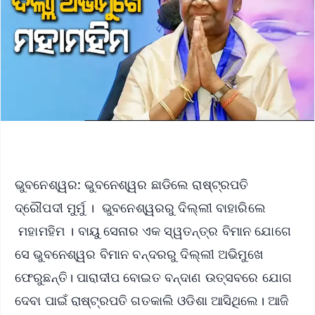
ଭୁବନେଶ୍ୱର: ଭୁବନେଶ୍ୱର ଛାଡିଲେ ରାଷ୍ଟ୍ରପତି
ଦ୍ରୌପଦୀ ମୁର୍ମୁ । ଭୁବନେଶ୍ୱରରୁ ଦିଲ୍ଲୀ ବାହାରିଲେ
ମହାମହିମ । ବାୟୁ ସେନାର ଏକ ସ୍ୱତନ୍ତ୍ର ବିମାନ ଯୋଗେ
ସେ ଭୁବନେଶ୍ୱର ବିମାନ ବନ୍ଦରରୁ ଦିଲ୍ଲୀ ଅଭିମୁଖେ
ଫେରୁଛନ୍ତି। ପାରାଦୀପ ବୋଇତ ବନ୍ଦାଣ ଉତ୍ସବରେ ଯୋଗ
ଦେବା ପାଇଁ ରାଷ୍ଟ୍ରପତି ଗତକାଲି ଓଡିଶା ଆସିଥିଲେ। ଆଜି