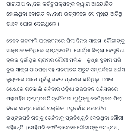
ପାରାଦୀପ ବନ୍ଦର କର୍ତ୍ତୃପକ୍ଷଙ୍କ ଦ୍ୱାରା ଆୟୋଜିତ
ହୋଇଥିବା ବୋଇତ ବନ୍ଦାଣ ଉତ୍ସବରେ ସେ ମୁଖ୍ୟ ଅତିଥି
ଭାବେ ଯୋଗ ଦେଇଥିଲେ।
ତେବେ ଗତକାଲି ରାଜଭବନରେ ପିଲା ଦିନର ସାଙ୍ଗ ଗୌରୀଙ୍କୁ
ସାକ୍ଷାତ କରିଥିଲେ ରାଷ୍ଟ୍ରପତି। ଖୋର୍ଦ୍ଧା ଜିଲ୍ଲା ବେଗୁନିଆ
ବ୍ଲକ ଦୁର୍ଗାପୁର ଗ୍ରାମର ଗୌରୀ ମଲିକ । କୁଷ୍ଣ ସୁଦାମ ପରି
ଦୁଇ ସାଙ୍ଗ ପାଠପଢା ସହ ନାଚଗୀତର ଅତୁଟ ସମ୍ପର୍କରେ ଅର୍ଗସ
ନ୍ୟୁଜରେ ଆମେ ପୂ୍ର୍ବରୁ ଖବର ପ୍ରକାଶ କରିଥିଲୁ । ଆଉ
ଶେଷରେ ଗତକାଲି ରବିବାର ଓଡ଼ିଶା ରାଜଭବନ ପରିସରରେ
ମହାମହିମ ରାଷ୍ଟ୍ରପତି ଦ୍ରୌପଦୀ ମୁର୍ମୁଙ୍କୁ ଭେଟିଥିଲେ ପିଲା
ଦିନର ସାଙ୍ଗ ଗୌରୀ ମଲ୍ଲିକ । ପୁନର୍ବାର ମହାମହିମ
ରାଷ୍ଟ୍ରପତି ତାଙ୍କୁ ଭେଟିବାକୁ ପ୍ରତିଶ୍ରୁତି ଦେଇଥିବା ଗୌରୀ
କହିଛନ୍ତି । ସେହିପରି ଫେରିବାବେଳେ ଗୌରୀଙ୍କୁ ଜଗନ୍ନାଥ,