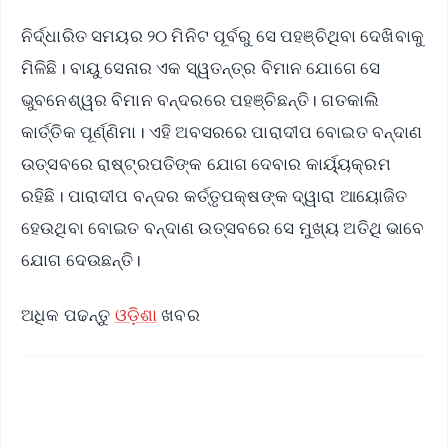
ନିର୍ଦ୍ଧାରିତ ସମୟର ୨୦ ମିନିଟ ପୂର୍ବରୁ ସେ ପହଞ୍ଚିଥିବା ଦେଖିବାକୁ
ମିଳିଛି। ବାୟୁ ସେନାର ଏକ ସ୍ୱତନ୍ତ୍ର ବିମାନ ଯୋଗେ ସେ
ଭୁବନେଶ୍ୱର ବିମାନ ବନ୍ଦରରେ ପହଞ୍ଚିଛନ୍ତି। ଗତକାଲି
କାର୍ତ୍ତିକ ପୂର୍ଣ୍ଣିମା। ଏହି ଅବସରରେ ପାରାଦୀପ ବୋଇତ ବନ୍ଦାଣ
ଉତ୍ସବରେ ରାଷ୍ଟ୍ରପତିଙ୍କ ଯୋଗ ଦେବାର କାର୍ୟ୍ୟକ୍ରମ
ରହିଛି। ପାରାଦୀପ ବନ୍ଦର କର୍ତ୍ତୃପକ୍ଷଙ୍କ ଦ୍ୱାରା ଆୟୋଜିତ
ହେଉଥିବା ବୋଇତ ବନ୍ଦାଣ ଉତ୍ସବରେ ସେ ମୁଖ୍ୟ ଅତିଥି ଭାବେ
ଯୋଗ ଦେଉଛନ୍ତି।
ଅଧିକ ପଢନ୍ତୁ
ଓଡ଼ିଶା
ଖବର