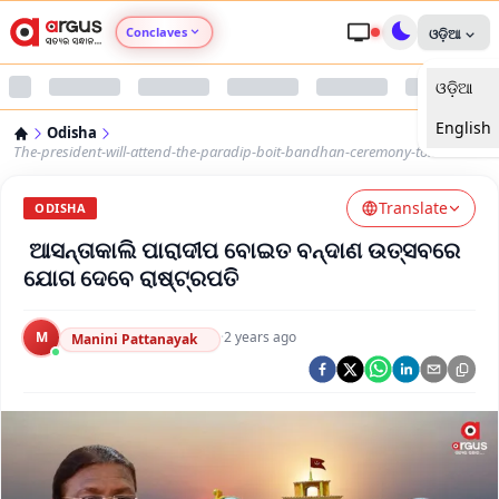
Conclaves
ଓଡ଼ିଆ
ଓଡ଼ିଆ
Argus Agri Vikas
English
Odisha
Argus Nari Shakti
The-president-will-attend-the-paradip-boit-bandhan-ceremony-tomorrow
Translate
Argus Education Next
ODISHA
ଆସନ୍ତାକାଲି ପାରାଦୀପ ବୋଇତ ବନ୍ଦାଣ ଉତ୍ସବରେ
Argus Health Connect
ଯୋଗ ଦେବେ ରାଷ୍ଟ୍ରପତି
Argus Swaad Odisha
M
·
2 years ago
Manini Pattanayak
Argus Chalo Dekhein Apna Desh