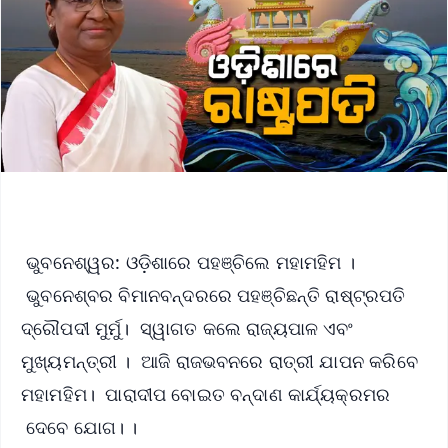
ଭୁବନେଶ୍ୱର: ଓଡ଼ିଶାରେ ପହଞ୍ଚିଲେ ମହାମହିମ ।
ଭୁବନେଶ୍ବର ବିମାନବନ୍ଦରରେ ପହଞ୍ଚିଛନ୍ତି ରାଷ୍ଟ୍ରପତି
ଦ୍ରୌପଦୀ ମୁର୍ମୁ। ସ୍ୱାଗତ କଲେ ରାଜ୍ୟପାଳ ଏବଂ
ମୁଖ୍ୟମନ୍ତ୍ରୀ । ଆଜି ରାଜଭବନରେ ରାତ୍ରୀ ଯାପନ କରିବେ
ମହାମହିମ। ପାରାଦୀପ ବୋଇତ ବନ୍ଦାଣ କାର୍ଯ୍ୟକ୍ରମର
ଦେବେ ଯୋଗ। ।