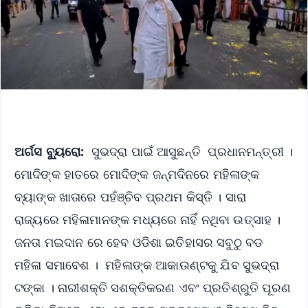
ଅର୍ଗସ ବ୍ୟୁରୋ:
ସୁଭଦ୍ରା ପାଇଁ ଆସୁଛନ୍ତି ପ୍ରଧାନମନ୍ତ୍ରୀ ।
ମୋଦିଙ୍କ ହାତରେ ମୋଦିଙ୍କ ଜନ୍ମଦିନରେ ମହିଳାଙ୍କ
ବ୍ୟାଙ୍କ ଖାତାରେ ପହଁଞ୍ଚିବ ପ୍ରଥମ କିସ୍ତି । ସାରା
ରାଜ୍ୟରେ ମହିଳାମାନଙ୍କ ମଧ୍ୟରେ ନାହିଁ ନଥିବା ଉତ୍ସାହ ।
ଜନତା ମଇଦାନ ରେ ହେବ ଓଡିଶା ଇତିହାସର ସବୁଠୁ ବଡ
ମହିଳା ସମାବେଶ । ମହିଳାଙ୍କ ଆକାଉଣ୍ଟକୁ ଯିବ ସୁଭଦ୍ରା
ଟଙ୍କା । ନାରୀଶକ୍ତି ସଶକ୍ତିକରଣ ଏବଂ ପ୍ରତିଶ୍ରୁତି ପୂରଣ