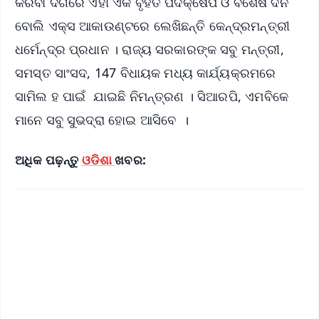
କରିବା ଦିଗରେ ଏହା ଏକ ବୃହତ ପଦକ୍ଷେପ ଓ ବିଶେଷ ଦିନ
ବୋଲି ଏକ୍ସ ଆକାଉଣ୍ଟରେ ଲେଖିଛନ୍ତି କେନ୍ଦ୍ରମନ୍ତ୍ରୀ
ଧର୍ମେନ୍ଦ୍ର ପ୍ରଧାନ । ରାଜ୍ୟ ସରକାରଙ୍କ ସବୁ ମନ୍ତ୍ରୀ,
ସମସ୍ତ ସାଂସଦ, 147 ବିଧାୟକ ମଧ୍ୟ କାର୍ଯ୍ୟକ୍ରମରେ
ସାମିଲ ହ ପାଇଁ ଯାଇଛି ନିମନ୍ତ୍ରଣ । ସିଆରପି, ଏମବିକେ
ମାନେ ସବୁ ସୁଭଦ୍ରା ହୋଇ ଆସିବେ ।
ଅଧିକ ପଢ଼ନ୍ତୁ
ଓଡିଶା
ଖବର: