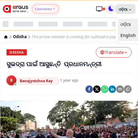
Conclaves
ଓଡ଼ିଆ
ଓଡ଼ିଆ
Argus Agri Vikas
English
Odisha
The-prime-minister-is-coming-for-subhadra-yojana
Argus Nari Shakti
Translate
ODISHA
Argus Education Next
ସୁଭଦ୍ରା ପାଇଁ ଆସୁଛନ୍ତି ପ୍ରଧାନମନ୍ତ୍ରୀ
Argus Health Connect
B
·
1 year ago
Banajyotshna Ray
Argus Swaad Odisha
Argus Chalo Dekhein Apna Desh