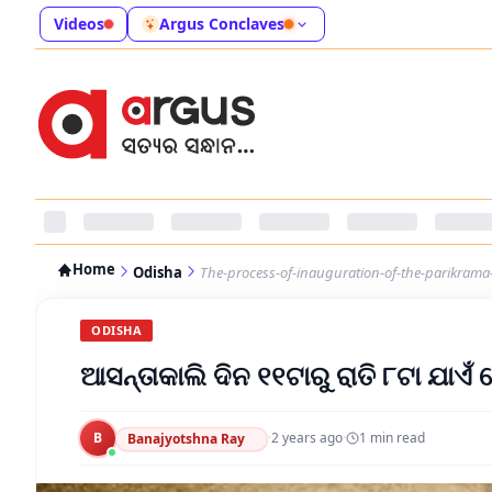
Videos
Argus Conclaves
Home
Odisha
The-process-of-inauguration-of-the-parikrama-
ODISHA
ଆସନ୍ତାକାଲି ଦିନ ୧୧ଟାରୁ ରାତି ୮ଟା ଯାଏ
B
·
2 years ago
·
1
min read
Banajyotshna Ray