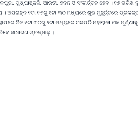
ଳପୂଜା, ପୁଷ୍ପାଞ୍ଜଳି, ଆରତୀ, ହବନ ଓ ସଂକୀର୍ତ୍ତନ ହେବ । ୧୭ ତାରିଖ 
ୟ । ଅପରାହ୍ନ ୧ଟା ୧୫ରୁ ୧ଟା ୩୦ ମଧ୍ୟରେ ଶୁଭ ମୁହୂର୍ତ୍ତରେ ପ୍ରକଳ୍
ପରେ ଦିନ ୧ଟା ୩୦ରୁ ୨ଟା ମଧ୍ୟରେ ଗଜପତି ମହାରାଜା ଯଜ୍ଞ ପୂର୍ଣ୍ଣାହୂ
ିବେ ସାଧାରଣ ଶ୍ରଦ୍ଧାଳୁ ।
✨
📺 Live TV and Breaking News
⭐
⭐
⭐
⭐
4.8 Rating
50K+ Download
OS - Scan QR