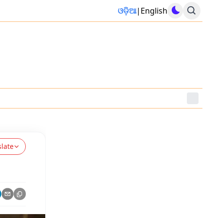
ଓଡ଼ିଆ
|
English
slate