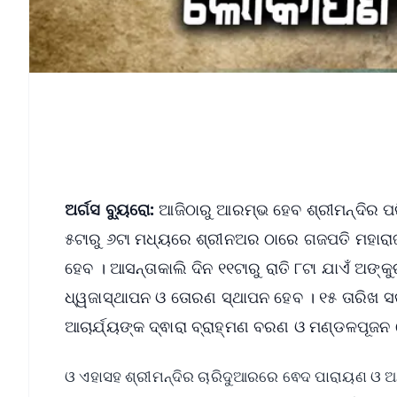
ଅର୍ଗସ ବ୍ୟୁରୋ:
ଆଜିଠାରୁ ଆରମ୍ଭ ହେବ ଶ୍ରୀମନ୍ଦିର ପର
୫ଟାରୁ ୬ଟା ମଧ୍ୟରେ ଶ୍ରୀନଅର ଠାରେ ଗଜପତି ମହାରା
ହେବ । ଆସନ୍ତାକାଲି ଦିନ ୧୧ଟାରୁ ରାତି ୮ଟା ଯାଏଁ ଅଙ୍
ଧ୍ୱଜାସ୍ଥାପନ ଓ ତୋରଣ ସ୍ଥାପନ ହେବ । ୧୫ ତାରିଖ ସକ
ଆଚାର୍ଯ୍ୟଙ୍କ ଦ୍ଵାରା ବ୍ରାହ୍ମଣ ବରଣ ଓ ମଣ୍ଡଳପୂଜନ
ଓ ଏହାସହ ଶ୍ରୀମନ୍ଦିର ଚାରିଦୁଆରରେ ଵେଦ ପାରାୟଣ ଓ ଅନ୍