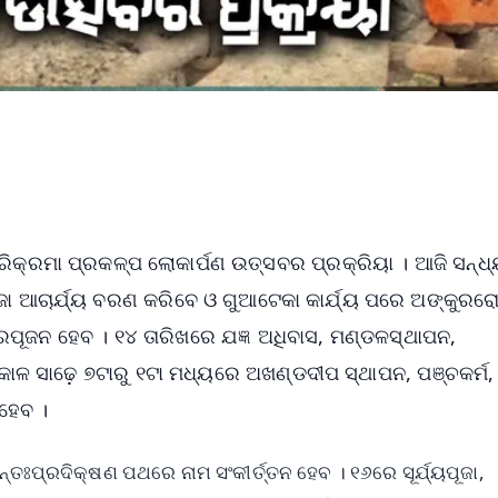
ିକ୍ରମା ପ୍ରକଳ୍ପ ଲୋକାର୍ପଣ ଉତ୍ସବର ପ୍ରକ୍ରିୟା । ଆଜି ସନ୍ଧ୍
ଜା ଆଚାର୍ଯ୍ୟ ବରଣ କରିବେ ଓ ଗୁଆଟେକା କାର୍ଯ୍ୟ ପରେ ଅଙ୍କୁର
କୁରପୂଜନ ହେବ । ୧୪ ତାରିଖରେ ଯଜ୍ଞ ଅଧିବାସ, ମଣ୍ଡଳସ୍ଥାପନ,
ାଳ ସାଢ଼େ ୭ଟାରୁ ୧ଟା ମଧ୍ୟରେ ଅଖଣ୍ଡଦୀପ ସ୍ଥାପନ, ପଞ୍ଚକର୍ମ,
 ହେବ ।
ତଃପ୍ରଦିକ୍ଷଣ ପଥରେ ନାମ ସଂକୀର୍ତ୍ତନ ହେବ । ୧୬ରେ ସୂର୍ଯ୍ୟପୂଜା,