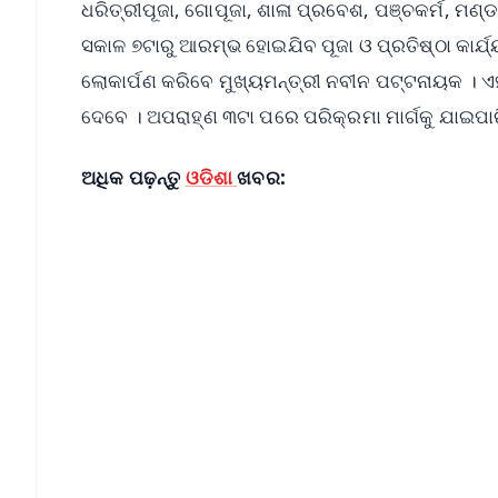
ଧରିତ୍ରୀପୂଜା, ଗୋପୂଜା, ଶାଳା ପ୍ରବେଶ, ପଞ୍ଚକର୍ମ, ମଣ୍ଡ
ସକାଳ ୭ଟାରୁ ଆରମ୍ଭ ହୋଇଯିବ ପୂଜା ଓ ପ୍ରତିଷ୍ଠା କାର୍ଯ୍
ଲୋକାର୍ପଣ କରିବେ ମୁଖ୍ୟମନ୍ତ୍ରୀ ନବୀନ ପଟ୍ଟନାୟକ । ଏହା
ଦେବେ । ଅପରାହ୍ଣ ୩ଟା ପରେ ପରିକ୍ରମା ମାର୍ଗକୁ ଯାଇପାର
ଅଧିକ ପଢ଼ନ୍ତୁ
ଓଡିଶା
ଖବର:
📱 Get Argus News App
📰 60 Word News
🎬 Argus Podcast
🔔 Free Notification Alerts
Download Free:
Android - Scan QR
i