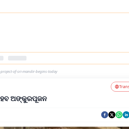
project-of-sri-mandir-begins-today
Tran
ଁ ହେବ ଅଙ୍କୁରପୂଜନ