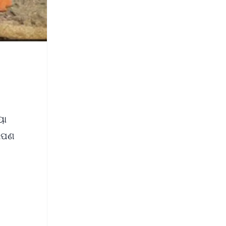
ୟା
ରୋପଣ