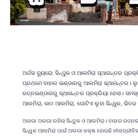
ଅର୍ଗସ ବ୍ୟୁରୋ: ସିନ୍ଦୁକ ଓ ଆଲମିରା ସ୍ଥାନାନ୍ତର ପ୍ର
ପ୍ରଥମେ ବାହାର ଭଣ୍ଡାରରୁ ଆଲମିରା ସ୍ଥାନାନ୍ତର। ଲୁ
ରତ୍ନଭଣ୍ଡାରରୁ ସ୍ଥାନାନ୍ତର ପ୍ରକ୍ରିୟା ହେଲା। ସମସ୍
ଆଲମିରା, କାଠ ଆଲମିରା, ଗୋଟିଏ ଲୁହା ସିନ୍ଧୁକ, ଭିତର
ଅଲଗା ଅଲଗା ରହିଲା ସିନ୍ଦୁକ ଓ ଆଲମିରା। ବାହାର ରତ୍ନ
ସିନ୍ଧୁକ ଆଲମିରା ପାଇଁ ଅଲଗା କକ୍ଷ ହୋଇଛି ନୀଳାଦ୍ରୀବିହ