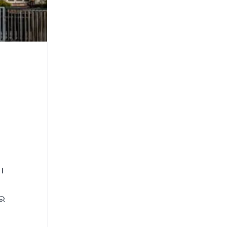
ର।
ାର