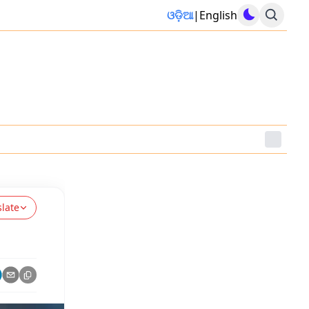
ଓଡ଼ିଆ
|
English
slate