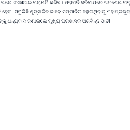
ିବ। ପରେ ଏଏସଆଇ ମରାମତି କରିବ। ମରାମତି ସରିବାପରେ ଖଟଶେଯ ଘର
େବ। ସବୁକିଛି ଶୃଙ୍ଖଳିତ ଭାବେ ସମ୍ପାଦିତ ହୋଇଥିବାରୁ ମହାପ୍ରଭୁଙ
ୁ ଧନ୍ୟବାଦ ଜଣାଇଲେ ମୁଖ୍ୟ ପ୍ରଶାସକ ଅରବିନ୍ଦ ପାଢୀ।
✨
📺 Live TV and Breaking News
⭐
⭐
⭐
⭐
4.8 Rating
50K+ Download
OS - Scan QR