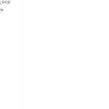
ୁ ରତ୍ନ
୍କ
FREE
⭐
s