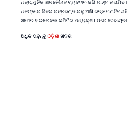
ଅତ୍ୟାଧୁନିକ ଜ୍ଞାନକୌଶଳ ବ୍ୟବହାର କରି ଯାଞ୍ଚ କରାଯ
ଅଳଙ୍କାର ଭିତର ରତ୍ନଭଣ୍ଡାରକୁ ଆସି ରତ୍ନ ଗଣତିମଣତି ହ
ସମେତ ହାଇଲେବଲ କମିଟିର ଅଧ୍ୟକ୍ଷ। ପରେ ସେବାୟତଙ୍କ
ଅଧିକ ପଢ଼ନ୍ତୁ
ଓଡ଼ିଶା
ଖବର
📱 Get Argus News App
📰 60 Word News
🎬 Argus Podcast
🔔 Free Notification Alerts
Download Free:
Android - Scan QR
i