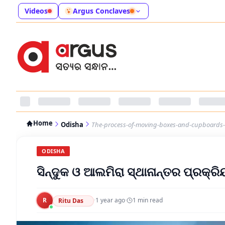
Videos
Argus Conclaves
Home
Odisha
The-process-of-moving-boxes-and-cupboards-i
ODISHA
ସିନ୍ଦୁକ ଓ ଆଲମିରା ସ୍ଥାନାନ୍ତର ପ୍ରକ୍ର
R
·
1 year ago
·
1
min read
Ritu Das