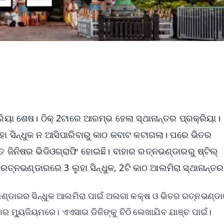
କ୍ରିୟା ଶେଷ। ଠିକ୍ 2ଟାରେ ଆରମ୍ଭ ହେଲା ସ୍ଥାନାନ୍ତର ପ୍ରକ୍ରିୟା।
ହା ସିନ୍ଧୁକ ନ ଆସିପାରିବାରୁ କାଠ କବାଟ କଟାଗଲା। ପରେ ଭିତର
ତ ଜିନିଷର ଭିଡିଓଗ୍ରାଫି ହୋଇଛି। ବାହାର ରତ୍ନଭଣ୍ଡାରରୁ ଷ୍ଟିଲ୍
 ରତ୍ନଭଣ୍ଡାରରେ 3 ଲୁହା ସିନ୍ଧୁକ, 2ଟି କାଠ ଆଲମିରା ସ୍ଥାନାନ୍ତ
ଭଣ୍ଡାରର ସିନ୍ଧୁକ ଆଲମିରା ପାଇଁ ଅଲଗା କକ୍ଷ ଓ ଭିତର ରତ୍ନଭଣ୍ଡ
ାର ମ୍ୟୁଜିୟମରେ। ଏଏସାଇ ଡିଜିଙ୍କୁ ଚିଠି ଲେଖାଯିବ ଯାଞ୍ଚ ପାଇଁ।