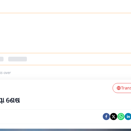
s-over
Tran
ିୟା ଶେଷ