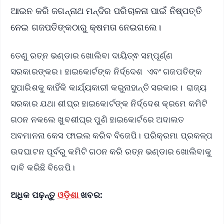
ଆଇନ କରି ଜଗନ୍ନାଥ ମନ୍ଦିର ପରିଚାଳନା ପାଇଁ ନିଷ୍ପତ୍ତି
ନେଇ ଗଜପତିଙ୍କଠାରୁ କ୍ଷମତା ନେଇଗଲେ।
ତେଣୁ ରତ୍ନ ଭଣ୍ଡାର ଖୋଲିବା ଦାୟିତ୍ଵ ସମ୍ପୂର୍ଣ୍ଣ
ସରକାରଙ୍କର। ହାଇକୋର୍ଟଙ୍କ ନିର୍ଦ୍ଦେଶ ଏବଂ ଗଜପତିଙ୍କ
ସୁପାରିଶକୁ କାହିଁକି କାର୍ଯ୍ୟକାରୀ କରୁନାହାନ୍ତି ସରକାର। ରାଜ୍ୟ
ସରକାର ଯଥା ଶୀଘ୍ର ହାଇକୋର୍ଟଙ୍କ ନିର୍ଦ୍ଦେଶ କ୍ରମେ କମିଟି
ଗଠନ ନକଲେ ଖୁବଶୀଘ୍ର ପୁଣି ହାଇକୋର୍ଟରେ ଅଦାଲତ
ଅବମାନନା କେସ ଫାଇଲ କରିବ ବିଜେପି। ପରିକ୍ରମା ପ୍ରକଳ୍ପ
ଉଦଘାଟନ ପୂର୍ବରୁ କମିଟି ଗଠନ କରି ରତ୍ନ ଭଣ୍ଡାର ଖୋଲିବାକୁ
ଦାବି କରିଛି ବିଜେପି।
ଅଧିକ ପଢ଼ନ୍ତୁ
ଓଡ଼ିଶା
ଖବର: