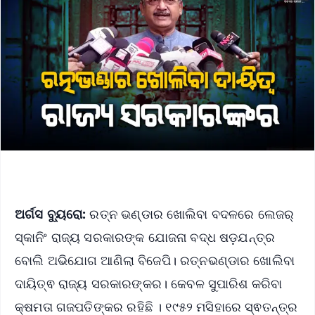
ଅର୍ଗସ ବ୍ୟୁରୋ:
ରତ୍ନ ଭଣ୍ଡାର ଖୋଲିବା ବଦଳରେ ଲେଜର୍
ସ୍କାନିଂ ରାଜ୍ୟ ସରକାରଙ୍କ ଯୋଜନା ବଦ୍ଧ ଷଡ଼ଯନ୍ତ୍ର
ବୋଲି ଅଭିଯୋଗ ଆଣିଲା ବିଜେପି। ରତ୍ନଭଣ୍ଡାର ଖୋଲିବା
ଦାୟିତ୍ଵ ରାଜ୍ୟ ସରକାରଙ୍କର। କେବଳ ସୁପାରିଶ କରିବା
କ୍ଷମତା ଗଜପତିଙ୍କର ରହିଛି । ୧୯୫୨ ମସିହାରେ ସ୍ଵତନ୍ତ୍ର