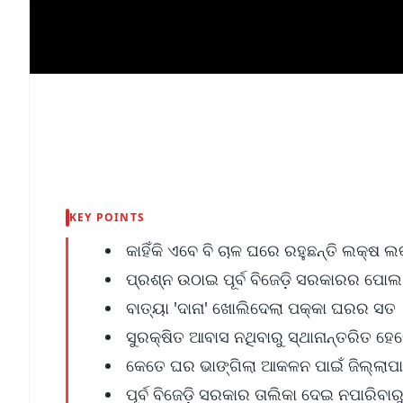
KEY POINTS
କାହିଁକି ଏବେ ବି ଚାଳ ଘରେ ରହୁଛନ୍ତି ଲକ୍ଷ ଲ
ପ୍ରଶ୍ନ ଉଠାଇ ପୂର୍ବ ବିଜେଡ଼ି ସରକାରର ପୋଲ
ବାତ୍ୟା 'ଦାନା' ଖୋଲିଦେଲା ପକ୍କା ଘରର ସତ
ସୁରକ୍ଷିତ ଆବାସ ନଥିବାରୁ ସ୍ଥାନାନ୍ତରିତ 
କେତେ ଘର ଭାଙ୍ଗିଲା ଆକଳନ ପାଇଁ ଜିଲ୍ଲାପାଳ 
ପୂର୍ବ ବିଜେଡ଼ି ସରକାର ତାଲିକା ଦେଇ ନପାରି