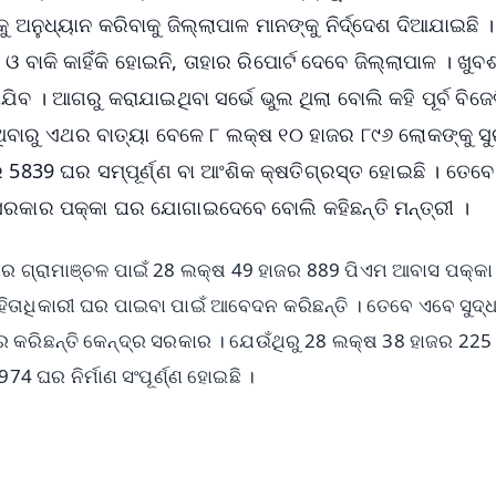
ଅନୁଧ୍ୟାନ କରିବାକୁ ଜିଲ୍ଲାପାଳ ମାନଙ୍କୁ ନିର୍ଦ୍ଦେଶ ଦିଆଯାଇଛି 
 ବାକି କାହିଁକି ହୋଇନି, ତାହାର ରିପୋର୍ଟ ଦେବେ ଜିଲ୍ଲାପାଳ । ଖୁବ
ିବ । ଆଗରୁ କରାଯାଇଥିବା ସର୍ଭେ ଭୁଲ ଥିଲା ବୋଲି କହି ପୂର୍ବ ବିଜେଡ
ନଥିବାରୁ ଏଥର ବାତ୍ୟା ବେଳେ ୮ ଲକ୍ଷ ୧୦ ହାଜର ୮୯୬ ଲୋକଙ୍କୁ ସୁ
େ 5839 ଘର ସମ୍ପୂର୍ଣ୍ଣ ବା ଆଂଶିକ କ୍ଷତିଗ୍ରସ୍ତ ହୋଇଛି । ତେବେ
 ସରକାର ପକ୍କା ଘର ଯୋଗାଇଦେବେ ବୋଲି କହିଛନ୍ତି ମନ୍ତ୍ରୀ ।
ଶାର ଗ୍ରାମାଞ୍ଚଳ ପାଇଁ 28 ଲକ୍ଷ 49 ହାଜର 889 ପିଏମ ଆବାସ ପକ୍କ
 ହିତାଧିକାରୀ ଘର ପାଇବା ପାଇଁ ଆବେଦନ କରିଛନ୍ତି । ତେବେ ଏବେ ସୁଦ୍ଧ
ୁର କରିଛନ୍ତି କେନ୍ଦ୍ର ସରକାର । ଯେଉଁଥିରୁ 28 ଲକ୍ଷ 38 ହାଜର 22
 ଘର ନିର୍ମାଣ ସଂପୂର୍ଣ୍ଣ ହୋଇଛି ।