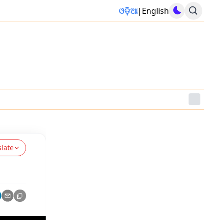
ଓଡ଼ିଆ
|
English
slate