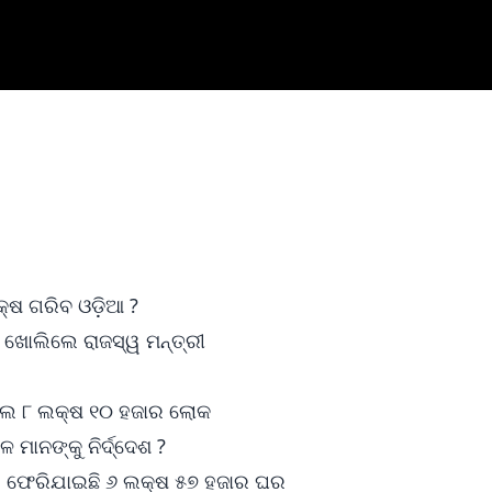
କ୍ଷ ଗରିବ ଓଡ଼ିଆ ?
 ଖୋଲିଲେ ରାଜସ୍ୱ ମନ୍ତ୍ରୀ
ହେଲେ ୮ ଲକ୍ଷ ୧୦ ହଜାର ଲୋକ
ମାନଙ୍କୁ ନିର୍ଦ୍ଦେଶ ?
ବାରୁ ଫେରିଯାଇଛି ୬ ଲକ୍ଷ ୫୭ ହଜାର ଘର