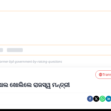
-former-bjd-government-by-raising-questions
Tran
ପୋଲ ଖୋଲିଲେ ରାଜସ୍ୱ ମନ୍ତ୍ରୀ