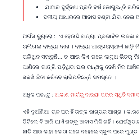
ଯାହାର ଦୁର୍ଦ୍ଦଶା ପ୍ରତି ବର୍ଷ ଭୋଗୁଛନ୍ତି ଗର
ଦଳୀୟ ଆଧାରରେ ଆବାସ ବଣ୍ଟା ଯିବା ନେଇ ଆ
ଅର୍ଗସ ବ୍ୟୁରୋ : ଏ ହେଉଛି ବାତ୍ୟା ପ୍ରଭାବିତ ଉଦଳା ବ
ଚାଲିଗଲା ବାତ୍ୟା ଦାନା । ବାତ୍ୟା ଆଶ୍ରୟସ୍ଥଳୀ ଛାଡ଼
ପଲିଥିନ ସଜାଡୁଛି... ତ ଆଉ କିଏ ଘରେ କାଦୁଅ ଭିତରୁ ଜିନ
ପାଣିରେ ଭାଙ୍ଗି ପଡ଼ିଥିବା ଘର କାନ୍ଥକୁ ଦେଖି ନିଜ ଆଖି
ସଳଖି ଛିଡା କରିବେ ଲାଗିପଡିଛନ୍ତି ସମସ୍ତେ ।
ଅଧିକ ପଢନ୍ତୁ :
ଆକାଶ ମାର୍ଗରୁ ବାତ୍ୟା ପରର ସ୍ଥିତି ସମୀ
ଏହି ନୁଆଁଣିଆ ଚାଳ ଘର ହିଁ ତାଙ୍କ ଭାଗ୍ୟର ଆଶ୍ରା । କା
ପିଟିଲେ ବି ଆଜି ଯାଏଁ ତାଙ୍କୁ ଆବାସ ମିଳି ନାହିଁ । ଯେଉଁଥି
ଛାଡି ଆଉ କାହା କୋଠା ଘରେ ନହେଲେ ସ୍କୁଲ ଘରେ ମୁଣ୍ଡ ଗୁଞ