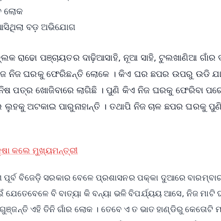
ିବ ଲୋକ
ସିଥିଲା ବଡ଼ ଅଭିଯୋଗ
୍ଲକ ରାଢୋ ପଞ୍ଚାୟତର ଦାଢ଼ିଆସାହି, ନୂଆ ସାହି, ଟୁଲଖାଣିଆ ଗାଁର ଦ
ି ନିଜ ନିଜ ଘରକୁ ଫେରିଛନ୍ତି ଲୋକେ । କିଏ ଘର ଛପର ଉପରୁ ଉଡି ଯ
ିଷ ପତ୍ର ଖୋଜିବାରେ ଲାଗିଛି । ପୁଣି କିଏ ନିଜ ଘରକୁ ଫେରିବା ପରେ 
ର ଲୁହକୁ ଅଟକାଇ ପାରୁନାହାନ୍ତି । ତଥାପି ନିଜ ଚାଳ ଛପର ଘରକୁ ପୁଣ
କ୍ଷା କଲେ ମୁଖ୍ୟମନ୍ତ୍ରୀ
ରଣ ପୂର୍ବ ବିଜେଡ଼ି ସରକାର ବେଳେ ପ୍ରଶାସନର ପକ୍କା ଦୁଆରେ ବାରମ୍ବାର
ପାଇଁ ଯେତେବେଳେ ବି ବାତ୍ୟା କି ବନ୍ୟା ଭଳି ବିପର୍ଯ୍ୟୟ ଆସେ, ନିଜ ମାଟି
୍ଜନ୍ତି ଏହି ତିନି ଗାଁର ଲୋକ । ତେବେ ଏ ତ ଭାତ ହାଣ୍ଡିରୁ କେତୋଟି ମ