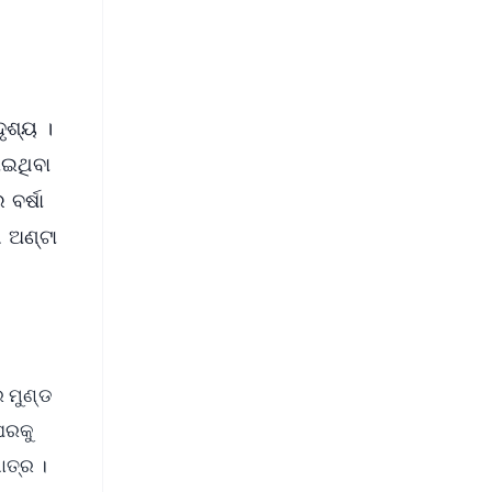
ୃଶ୍ୟ ।
ାଇଥିବା
ବର୍ଷା
ି ଅଣ୍ଟା
 ମୁଣ୍ଡ
 ଘରକୁ
ାତ୍ର ।