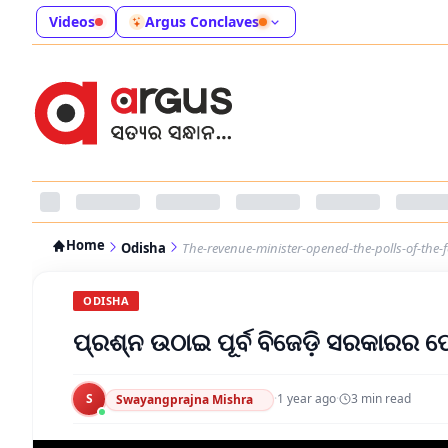
Videos
Argus Conclaves
Home
Odisha
The-revenue-minister-opened-the-polls-of-the
ODISHA
ପ୍ରଶ୍ନ ଉଠାଇ ପୂର୍ବ ବିଜେଡ଼ି ସରକାରର 
S
·
1 year ago
·
3
min read
Swayangprajna Mishra