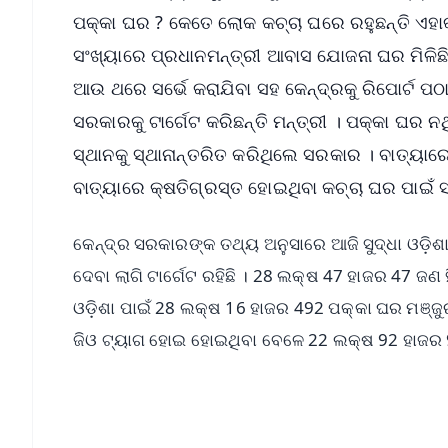
ପକ୍କା ଘର ? କେତେ ଲୋକ କଚ୍ଚା ଘରେ ରହୁଛନ୍ତି ଏହାକୁ 
ସଂଖ୍ୟାରେ ପ୍ରଧାନମନ୍ତ୍ରୀ ଆବାସ ଯୋଜନା ଘର ମିଳିଛି ଓ
ଆଉ ଥରେ ସର୍ଭେ କରାଯିବା ସହ କେନ୍ଦ୍ରକୁ ରିପୋର୍ଟ ପଠାଯ
ସରକାରକୁ ଟାର୍ଗେଟ କରିଛନ୍ତି ମନ୍ତ୍ରୀ । ପକ୍କା ଘର 
ସ୍ଥାନକୁ ସ୍ଥାନାନ୍ତରିତ କରିଥିଲେ ସରକାର । ବାତ୍ୟାର
ବାତ୍ୟାରେ କ୍ଷତିଗ୍ରସ୍ତ ହୋଇଥିବା କଚ୍ଚା ଘର ପାଇଁ
କେନ୍ଦ୍ର ସରକାରଙ୍କ ତଥ୍ୟ ଅନୁସାରେ ଆଜି ସୁଦ୍ଧା ଓଡ଼ି
ଦେବା ଲାଗି ଟାର୍ଗେଟ ରହିଛି । 28 ଲକ୍ଷ 47 ହାଜର 47 ଜଣ
ଓଡ଼ିଶା ପାଇଁ 28 ଲକ୍ଷ 16 ହାଜର 492 ପକ୍କା ଘର ମଞ୍ଜ
ଜିଓ ଟ୍ୟାଗ ହୋଇ ହୋଇଥିବା ବେଳେ 22 ଲକ୍ଷ 92 ହାଜର 974