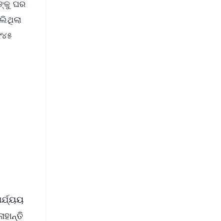
ଙ୍କୁ ଘର
ଲିଥିଲା
 ୯୪୫
FREE
⭐
s
ର୍ଯ୍ୟୟ
ହାନ୍ତି