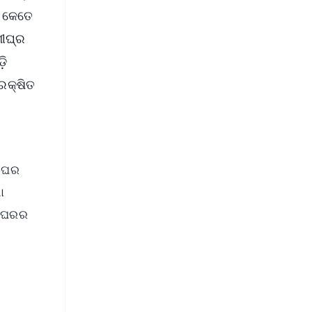
। କେତେ
ଶୀଘ୍ର
଼ି
ରକ୍ଷିତ
ା ଘର
ା
5 ଘରର