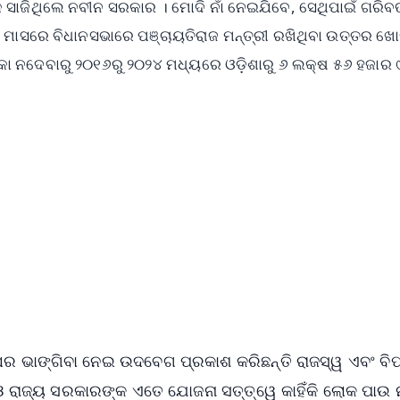
କ ସାଜିଥିଲେ ନବୀନ ସରକାର । ମୋଦି ନାଁ ନେଇଯିବେ, ସେଥିପାଇଁ ଗରିବ
ମାସରେ ବିଧାନସଭାରେ ପଞ୍ଚାୟତିରାଜ ମନ୍ତ୍ରୀ ରଖିଥିବା ଉତ୍ତର ଖୋ
କା ନଦେବାରୁ ୨୦୧୬ରୁ ୨୦୨୪ ମଧ୍ୟରେ ଓଡ଼ିଶାରୁ ୬ ଲକ୍ଷ ୫୬ ହଜାର
✨
📺 Live TV and Breaking News
⭐
⭐
⭐
⭐
4.8 Rating
50K+ Download
OS - Scan QR
ଘର ଭାଙ୍ଗିବା ନେଇ ଉଦବେଗ ପ୍ରକାଶ କରିଛନ୍ତି ରାଜସ୍ୱ ଏବଂ ବିପ
ଓ ରାଜ୍ୟ ସରକାରଙ୍କ ଏତେ ଯୋଜନା ସତ୍ତ୍ୱେ କାହିଁକି ଲୋକ ପାଉ ନା