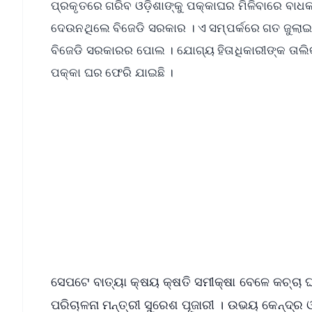
ପ୍ରକୃତରେ ଗରିବ ଓଡ଼ିଶାଙ୍କୁ ପକ୍କାଘର ମିଳିବାରେ ବାଧ
ଦେଉନଥିଲେ ବିଜେଡି ସରକାର । ଏ ସମ୍ପର୍କରେ ଗତ ଜୁଲାଇ 
ବିଜେଡି ସରକାରର ପୋଲ । ଯୋଗ୍ୟ ହିତାଧିକାରୀଙ୍କ ତାଲି
ପକ୍କା ଘର ଫେରି ଯାଇଛି ।
📱 Get Argus News App
📰 60 Word News
🎬 Argus Podcast
🔔 Free Notification Alerts
Download Free:
Android - Scan QR
i
ସେପଟେ ବାତ୍ୟା କ୍ଷୟ କ୍ଷତି ସମୀକ୍ଷା ବେଳେ କଚ୍ଚା 
ପରିଚାଳନା ମନ୍ତ୍ରୀ ସୁରେଶ ପୂଜାରୀ । ଉଭୟ କେନ୍ଦ୍ର 