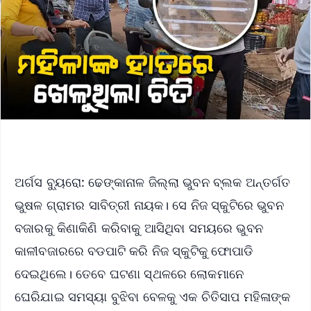
ଅର୍ଗସ ବ୍ୟୁରୋ: ଢେଙ୍କାନାଳ ଜିଲ୍ଲା ଭୁବନ ବ୍ଲକ ଅନ୍ତର୍ଗତ
ଭୁଷଳ ଗ୍ରାମର ସାବିତ୍ରୀ ନାୟକ। ସେ ନିଜ ସ୍କୁଟିରେ ଭୁବନ
ବଜାରକୁ କିଣାକିଣି କରିବାକୁ ଆସିଥିବା ସମୟରେ ଭୁବନ
କାଳୀବଜାରରେ ବଡପାଟି କରି ନିଜ ସ୍କୁଟିକୁ ଫୋପାଡି
ଦେଇଥିଲେ। ତେବେ ଘଟଣା ସ୍ଥଳରେ ଲୋକମାନେ
ଘେରିଯାଇ ସମସ୍ୟା ବୁଝିବା ବେଳକୁ ଏକ ଚିତିସାପ ମହିଳାଙ୍କ