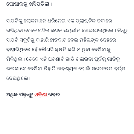
ପୋଷାକରୁ ଖସିପଡିଲା।
ସାପଟିକୁ ଲୋକମାନେ ଧରିନେଇ ଏକ ପ୍ଲାଷ୍ଟିକ ଡବାରେ
ରଖିଥିବା ବେଳେ ମହିଳା ଜଣକ ଭୟଭୀତ ହୋଇଯାଇଥିଲେ। କିନ୍ତୁ
ସାପଟି ସ୍କୁଟିରୁ ବାହାରି ହାତବାଟ ଦେଇ ମହିଳାଙ୍କ ଦେହରେ
ବାହାରିଥିଲେ ହେଁ କୌଣସି କ୍ଷତି କରି ନ ଥିବା ଦେଖିବାକୁ
ମିଳିଥିଲା। ତେବେ ଏହି ଘଟଣାଟି ଗାଡି ଚଲାଇବା ପୂର୍ବରୁ ଗାଡିକୁ
ଭଲଭାବେ ଦେଖିବା ନିହାତି ଆବଶ୍ୟକ ବୋଲି ସଚେତନତା ବର୍ତ୍ତା
ଦେଇଥିଲେ।
ଅଧିକ ପଢ଼ନ୍ତୁ
ଓଡ଼ିଶା
ଖବର