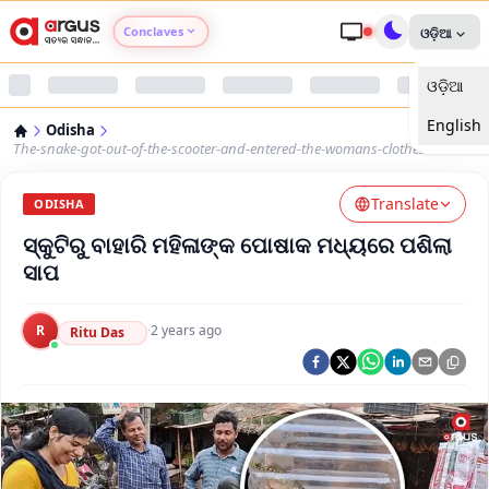
Conclaves
ଓଡ଼ିଆ
ଓଡ଼ିଆ
Argus Agri Vikas
English
Odisha
Argus Nari Shakti
The-snake-got-out-of-the-scooter-and-entered-the-womans-clothes
Translate
Argus Education Next
ODISHA
ସ୍କୁଟିରୁ ବାହାରି ମହିଳାଙ୍କ ପୋଷାକ ମଧ୍ୟରେ ପଶିଲା
Argus Health Connect
ସାପ
Argus Swaad Odisha
R
·
2 years ago
Ritu Das
Argus Chalo Dekhein Apna Desh