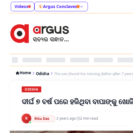
Videos
Argus Conclaves
Home
Odisha
The-son-found-his-missing-father-after-7-year
ODISHA
ଦୀର୍ଘ ୭ ବର୍ଷ ପରେ ହଜିଥିବା ବାପାଙ୍କୁ ଖୋ
R
·
2 years ago
·
2
min read
Ritu Das