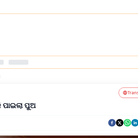
s
Tran
ଜି ପାଇଲା ପୁଅ