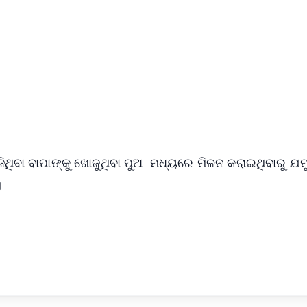
✨
📺 Live TV and Breaking News
⭐
⭐
⭐
⭐
4.8 Rating
50K+ Download
OS - Scan QR
ିବା ବାପାଙ୍କୁ ଖୋଜୁଥିବା ପୁଅ ମଧ୍ୟରେ ମିଳନ କରାଇଥିବାରୁ ଯମ
।