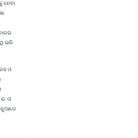
କୁ ନେବା
ଷା
ିବାରର
ଥି ଭଳି
କଳହ ଓ
ଇ
ା
କାର ଓ
ଉ କୁଆଡେ