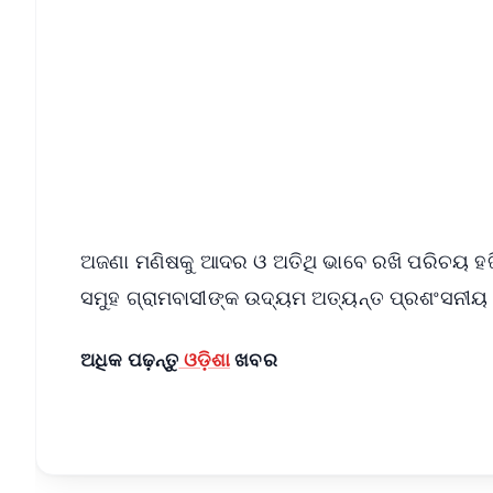
📱 Get Argus News App
📰 60 Word News
🎬 Argus Podcast
🔔 Free Notification Alerts
Download Free:
Android - Scan QR
i
ଅଜଣା ମଣିଷକୁ ଆଦର ଓ ଅତିଥି ଭାବେ ରଖି ପରିଚୟ ହଜିଥ
ସମୁହ ଗ୍ରାମବାସୀଙ୍କ ଉଦ୍ୟମ ଅତ୍ୟନ୍ତ ପ୍ରଶଂସନୀୟ
ଅଧିକ ପଢ଼ନ୍ତୁ
ଓଡ଼ିଶା
ଖବର