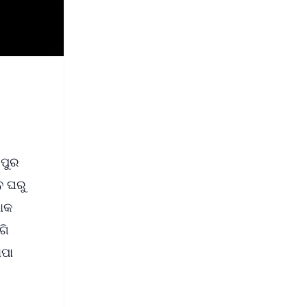
 ପୁର
ବ ଘରୁ
ୋକ
ଗି
ାପା