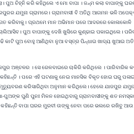
ପୁଅ ଚିହ୍ନି କରି କହିଥିଲେ ଏ ମୋ ବାପା । ଜନ୍ମ କଲା ବାପାଙ୍କୁ ଘର
ବରପୁରର ଯମୁନା ଗ୍ରାମରେ। ଗ୍ରାମବାସୀ ବି ଅତିଥି ଆଗମନ ଭଳି ଅପେକ୍
ବାଗତ କରିବାକୁ। ପ୍ରଥମେ ମାନ ଅଭିମାନ ପରେ ଆଦରରେ କୋଳାକୋଳି
ାଲିଆସିବ। ପୁଅ ବାପାଙ୍କୁ ଦେଖି ଖୁସିରେ କୁଣ୍ଢାଇ ପକାଇଥିଲେ। ପର
କାଟି ପୁଅ ବୋହୁ ଆଣିଥିବା ନୁଆ ବସ୍ତ୍ର ପିନ୍ଧାଇ ଖାଦ୍ୟ ଖୁଆଇ ଅତି
ାଳପୁର ଅଞ୍ଚଳର । ସେ ରେଳବାଇରେ ଚାକିରି କରିଥିଲେ । ପାରିବାରିକ 
କହିଛନ୍ତି । ପରେ ଏହି ଘଟଣାକୁ ନେଇ ମାନସିକ ବିକୃତ ହୋଇ ଘରୁ ପଳା
ା ମୃତ୍ୟୁବରଣ କରିସାରିଥିବା ଅନୁମାନ କରିଥିଲେ। ହେଲେ ଯାଜପୁର ଯମୁନ
-ପୁଅଙ୍କ ପୁଣି ପୁନଃ ମିଳନ ହୋଇଥିବାରୁ ଗ୍ରାମବାସୀଙ୍କୁ ଶତ ନମସ୍
 କହିଛନ୍ତି ବାପା ଘରର ମୁରବୀ ତାଙ୍କୁ ନେବା ପରେ ଭଲରେ ରଖିବୁ ଆ