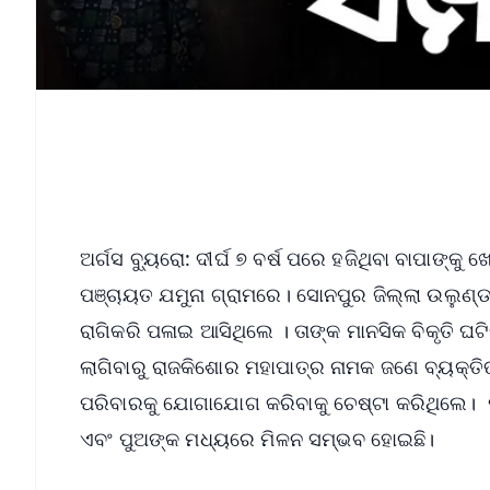
ଅର୍ଗସ ବ୍ୟୁରୋ: ଦୀର୍ଘ ୭ ବର୍ଷ ପରେ ହଜିଥିବା ବାପାଙ୍କ
ପଞ୍ଚାୟତ ଯମୁନା ଗ୍ରାମରେ। ସୋନପୁର ଜିଲ୍ଲା ଉଲୁଣ୍
ରାଗିକରି ପଳାଇ ଆସିଥିଲେ । ତାଙ୍କ ମାନସିକ ବିକୃତି 
ଲାଗିବାରୁ ରାଜକିଶୋର ମହାପାତ୍ର ନାମକ ଜଣେ ବ୍ୟକ୍ତି
ପରିବାରକୁ ଯୋଗାଯୋଗ କରିବାକୁ ଚେଷ୍ଟା କରିଥିଲ
ଏବଂ ପୁଅଙ୍କ ମଧ୍ୟରେ ମିଳନ ସମ୍ଭବ ହୋଇଛି।