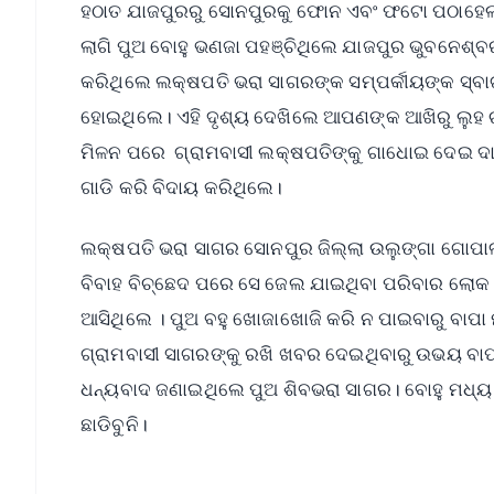
ହଠାତ ଯାଜପୁରରୁ ସୋନପୁରକୁ ଫୋନ ଏବଂ ଫଟୋ ପଠାହେଲା। 
ଲାଗି ପୁଅ ବୋହୁ ଭଣଜା ପହଞ୍ଚିଥିଲେ ଯାଜପୁର ଭୁବନେଶ୍
କରିଥିଲେ ଲକ୍ଷପତି ଭରା ସାଗରଙ୍କ ସମ୍ପର୍କୀୟଙ୍କ ସ୍
ହୋଇଥିଲେ। ଏହି ଦୃଶ୍ୟ ଦେଖିଲେ ଆପଣଙ୍କ ଆଖିରୁ ଲୁହ ଚ
ମିଳନ ପରେ ଗ୍ରାମବାସୀ ଲକ୍ଷପତିଙ୍କୁ ଗାଧୋଇ ଦେଇ ଦାଢି 
ଗାଡି କରି ବିଦାୟ କରିଥିଲେ।
ଲକ୍ଷପତି ଭରା ସାଗର ସୋନପୁର ଜିଲ୍ଲା ଉଲୁଙ୍ଗା ଗୋପ
ବିବାହ ବିଚ୍ଛେଦ ପରେ ସେ ଜେଲ ଯାଇଥିବା ପରିବାର ଲୋକ 
ଆସିଥିଲେ । ପୁଅ ବହୁ ଖୋଜାଖୋଜି କରି ନ ପାଇବାରୁ ବାପ
ଗ୍ରାମବାସୀ ସାଗରଙ୍କୁ ରଖି ଖବର ଦେଇଥିବାରୁ ଉଭୟ ବାପା
ଧନ୍ୟବାଦ ଜଣାଇଥିଲେ ପୁଅ ଶିବଭରା ସାଗର। ବୋହୁ ମଧ୍ୟ
ଛାଡିବୁନି।