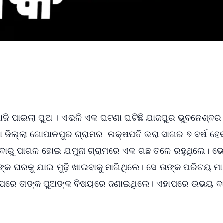
ୁ ଖୋଜି ପାଇଲା ପୁଅ । ଏଭଳି ଏକ ଘଟଣା ଘଟିଛି ଯାଜପୁର ଭୁବନେଶ୍ବର
ଡା ଜିଲ୍ଲା ଗୋପାଳପୁର ଗ୍ରାମର ଲକ୍ଷପତି ଭରା ସାଗର ୭ ବର୍ଷ ହେ
ଘଟିବାରୁ ପାଗଳ ହୋଇ ଯମୁନା ଗ୍ରାମରେ ଏକ ଗଛ ତଳେ ରହୁଥିଲେ। ଭ
ଙ୍କ ଘରକୁ ଯାଇ ମୁଢ଼ି ଖାଇବାକୁ ମାଗିଥିଲେ। ସେ ତାଙ୍କ ପରିଚୟ ମା
େ। ପରେ ତାଙ୍କ ପୁଅଙ୍କ ବିଷୟରେ ଜଣାଇଥିଲେ। ଏହାପରେ ଉଭୟ ବ