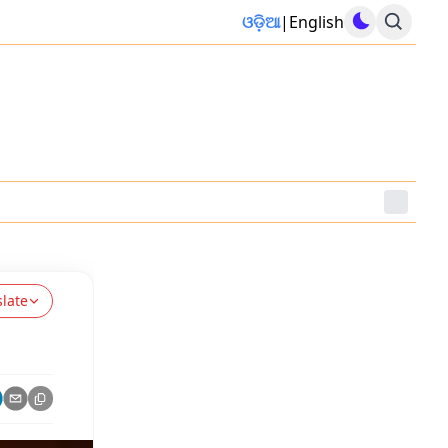
ଓଡ଼ିଆ
|
English
slate