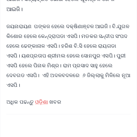
ଆଇଜି।
ଜୟନାରାୟଣ ପଙ୍କଜ ହେଲେ ଦକ୍ଷିଣାଞ୍ଚଳ ଆଇଜି। ବି.ଯୁଗଳ
କିଶୋର ହେଲେ କେନ୍ଦ୍ରାପଡା ଏସପି। ମଡକର ସନ୍ଦୀପ ସଂପଦ
ହେଲେ ଢେଙ୍କାନାଳ ଏସପି। ହରିଶ ବି.ସି ହେଲେ ରାୟଗଡା
ଏସପି। ୟଶପ୍ରତାପ ଶ୍ରୀମଲ ହେଲେ ସୋନପୁର ଏସପି। ପୁରୀ
ଏସପି ହେଲେ ପିନାକ ମିଶ୍ର। ରାମ ପ୍ରସାଦ ସାହୁ ହେଲେ
ଦେବଗଡ ଏସପି। ଏହି ଅଦଳବଦଳରେ ୬ ଜିଲ୍ଲାକୁ ମିଳିଲେ ନୂଆ
ଏସପି।
ଅଧିକ ପଢନ୍ତୁ
ଓଡ଼ିଶା
ଖବର