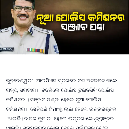
ଭୁବନେଶ୍ୱର: ଆଇପିଏସ ସ୍ତରରେ ବଡ ଅଦଳବଦ କଲେ
ରାଜ୍ୟ ସରକାର। ବଦଳିଲେ ପୋଲିସ ଟୁଇନସିଟି ପୋଲିସ
କମିଶନର । ସଞ୍ଜୀବ ପଣ୍ଡା ହେଲେ ନୂଆ ପୋଲିସ
କମିଶନର। ସେହିପରି ହିମାଂଶୁ ଲାଲ ହେଲେ ଉତ୍ତରାଞ୍ଚଳ
ଆଇଜି। ଦୀପକ କୁମାର ହେଲେ ଉତ୍ତର-କେନ୍ଦ୍ରାଞ୍ଚଳ
ଆଇଜି। ସତ୍ୟବ୍ରତ ଭୋଇ ହେଲେ ପୂର୍ବାଞ୍ଚଳ ରେଂଜ