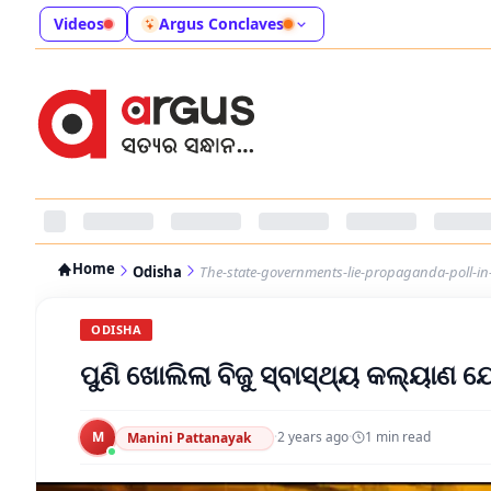
Videos
Argus Conclaves
Home
Odisha
The-state-governments-lie-propaganda-poll-i
ODISHA
ପୁଣି ଖୋଲିଲା ବିଜୁ ସ୍ବାସ୍ଥ୍ୟ କଲ୍ୟାଣ
M
·
2 years ago
·
1
min read
Manini Pattanayak