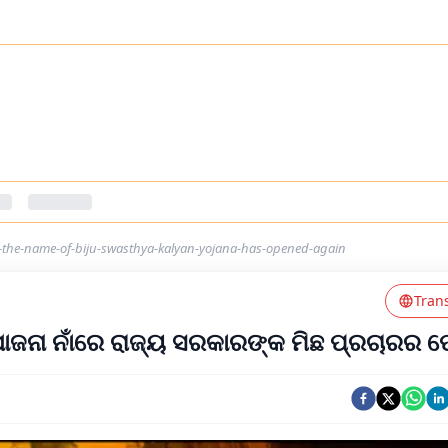
n-the-name-of-biju-swasthya-kalyan-yojana-has-opened-again
Tran
 ଯୋଜନା ନାଁରେ ରାଜ୍ୟ ସରକାରଙ୍କ ମିଛ ପ୍ରଚାରର