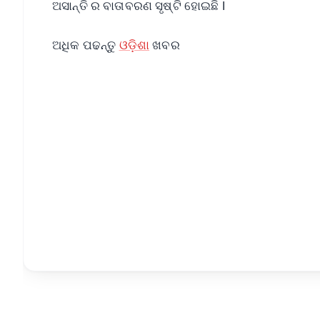
ଅସାନ୍ତି ର ବାତାବରଣ ସୃଷ୍ଟି ହୋଇଛି l
ଅଧିକ ପଢନ୍ତୁ
ଓଡ଼ିଶା
ଖବର
📱 Get Argus News App
📰 60 Word News
🎬 Argus Podcast
🔔 Free Notification Alerts
Download Free:
Android - Scan QR
i