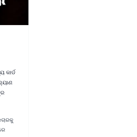
 କାର୍ଡ
ଲ୍ୟାଣ
ୁର
ରଚାରକୁ
 ରେ