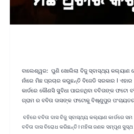
ବାଲେଶ୍ୱର: ପୁଣି ଖୋଲିଲା ବିଜୁ ସ୍ବାସ୍ଥ୍ୟ କଲ୍ୟାଣ 
ନାଁରେ ମିଛ ପ୍ରଚାର କରୁଛନ୍ତି ବିଜେଡି ସରକାର l ଏହା
କାର୍ଡରେ କୌଣସି ସୁବିଧା ପାଇନଥିବା ବବିତାଙ୍କ ଫଟୋ ବହ
ଗ୍ରାମ ର ବବିତା ଦାସଙ୍କ ଫଟୋକୁ ବିଷ୍ଣୁପୁର ପଂଚାୟତ
ବହିରେ ବବିତା ଦାସ ବିଜୁ ସ୍ବାସ୍ଥ୍ୟ କଲ୍ୟାଣ କାର୍ଡରେ
ବବିତା ଦାସ ବିରୋଧ କରିଛନ୍ତି l ମହିଳା ଜଣକ ସମ୍ପୂଣ ସୁ