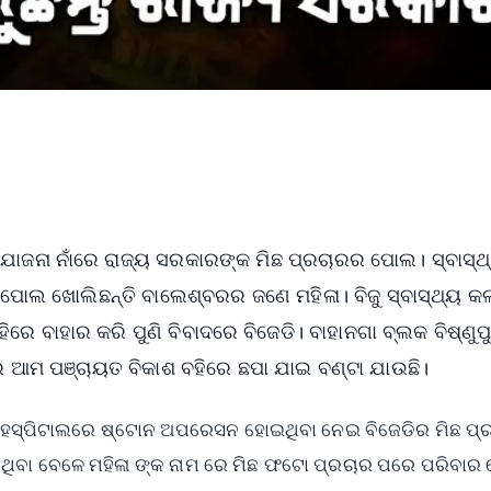
ଯୋଜନା ନାଁରେ ରାଜ୍ୟ ସରକାରଙ୍କ ମିଛ ପ୍ରଚାରର ପୋଲ। ସ୍ବାସ୍ଥ୍ୟ
ର ପୋଲ ଖୋଲିଛନ୍ତି ବାଲେଶ୍ବରର ଜଣେ ମହିଳା। ବିଜୁ ସ୍ବାସ୍ଥ୍ୟ କ
ିରେ ବାହାର କରି ପୁଣି ବିବାଦରେ ବିଜେଡି। ବାହାନଗା ବ୍ଲକ ବିଷ୍ଣୁପ
ର ଆମ ପଞ୍ଚାୟତ ବିକାଶ ବହିରେ ଛପା ଯାଇ ବଣ୍ଟା ଯାଉଛି।
 ସମ ହସ୍ପିଟାଲରେ ଷ୍ଟୋନ ଅପରେସନ ହୋଇଥିବା ନେଇ ବିଜେଡିର ମିଛ ପ୍
ସ୍ଥ ଥିବା ବେଳେ ମହିଳା ଙ୍କ ନାମ ରେ ମିଛ ଫଟୋ ପ୍ରଚାର ପରେ ପରିବାର