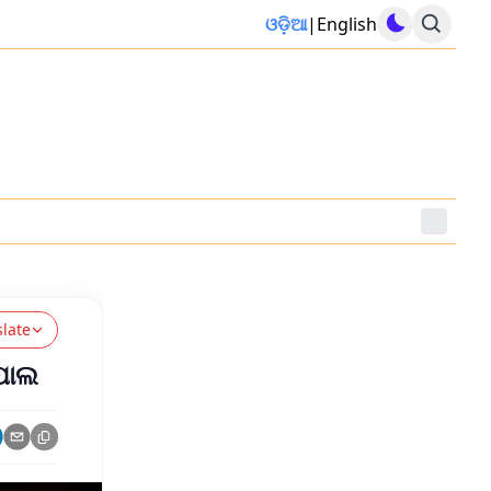
ଓଡ଼ିଆ
|
English
slate
 ପୋଲ