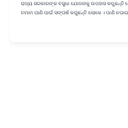
ରାଜ୍ୟ ସରକାରଙ୍କ ବସୁଧା ଯୋଜନାକୁ ଉପହାସ କରୁଛନ୍ତି ଲ
ତମାମ ପାଣି ପାଇଁ ସଙ୍ଘର୍ଷ କରୁଛନ୍ତି ଲୋକେ । ପାଣି ନ