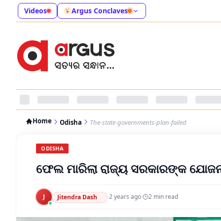
Videos
Argus Conclaves
Home
Odisha
The-state-governments-plan-failed
ODISHA
ଫେଲ ମାରିଲା ରାଜ୍ୟ ସରକାରଙ୍କ ଯୋଜନ
J
·
2 years ago
·
2
min read
Jitendra Dash