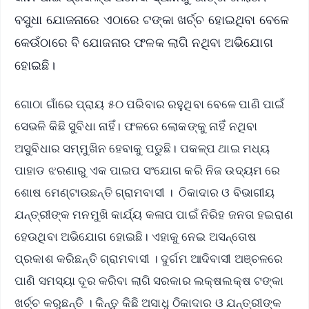
ବସୁଧା ଯୋଜନାରେ ଏଠାରେ ଟଙ୍କା ଖର୍ଚ୍ଚ ହୋଇଥିବା ବେଳେ
କେଉଁଠାରେ ବି ଯୋଜନାର ଫଳକ ଲାଗି ନଥିବା ଅଭିଯୋଗ
ହୋଇଛି।
ଗୋଠା ଗାଁରେ ପ୍ରାୟ ୫୦ ପରିବାର ରହୁଥିବା ବେଳେ ପାଣି ପାଇଁ
ସେଭଳି କିଛି ସୁବିଧା ନାହିଁ। ଫଳରେ ଲୋକଙ୍କୁ ନାହିଁ ନଥିବା
ଅସୁବିଧାର ସମ୍ମୁଖିନ ହେବାକୁ ପଡୁଛି। ପକଳ୍ପ ଥାଇ ମଧ୍ୟ
ପାହାଡ ଝରଣାରୁ ଏକ ପାଇପ ସଂଯୋଗ କରି ନିଜ ଉଦ୍ୟମ ରେ
ଶୋଷ ମେଣ୍ଟାଉଛନ୍ତି ଗ୍ରାମବାସୀ । ଠିକାଦାର ଓ ବିଭାଗୀୟ
ଯନ୍ତ୍ରୀଙ୍କ ମନମୁଖି କାର୍ଯ୍ୟ କଳାପ ପାଇଁ ନିରିହ ଜନତା ହଇରାଣ
ହେଉଥିବା ଅଭିଯୋଗ ହୋଇଛି। ଏହାକୁ ନେଇ ଅସନ୍ତୋଷ
ପ୍ରକାଶ କରିଛନ୍ତି ଗ୍ରାମବାସୀ । ଦୁର୍ଗମ ଆଦିବାସୀ ଅଞ୍ଚଳରେ
ପାଣି ସମସ୍ୟା ଦୂର କରିବା ଲାଗି ସରକାର ଲକ୍ଷଲକ୍ଷ ଟଙ୍କା
ଖର୍ଚ୍ଚ କରୁଛନ୍ତି । କିନ୍ତୁ କିଛି ଅସାଧୁ ଠିକାଦାର ଓ ଯନ୍ତ୍ରୀଙ୍କ