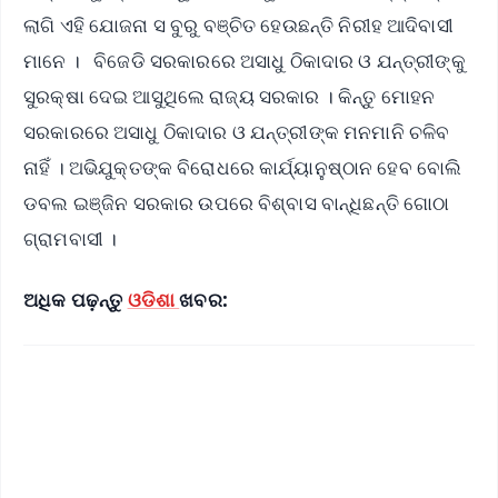
ଲାଗି ଏହି ଯୋଜନା ସ ବୁରୁ ବଞ୍ଚିତ ହେଉଛନ୍ତି ନିରୀହ ଆଦିବାସୀ
ମାନେ । ବିଜେଡି ସରକାରରେ ଅସାଧୁ ଠିକାଦାର ଓ ଯନ୍ତ୍ରୀଙ୍କୁ
ସୁରକ୍ଷା ଦେଇ ଆସୁଥିଲେ ରାଜ୍ୟ ସରକାର । କିନ୍ତୁ ମୋହନ
ସରକାରରେ ଅସାଧୁ ଠିକାଦାର ଓ ଯନ୍ତ୍ରୀଙ୍କ ମନମାନି ଚଳିବ
ନାହିଁ । ଅଭିଯୁକ୍ତଙ୍କ ବିରୋଧରେ କାର୍ଯ୍ୟାନୁଷ୍ଠାନ ହେବ ବୋଲି
ଡବଲ ଇଞ୍ଜିନ ସରକାର ଉପରେ ବିଶ୍ବାସ ବାନ୍ଧିଛନ୍ତି ଗୋଠା
ଗ୍ରାମବାସୀ ।
ଅଧିକ ପଢ଼ନ୍ତୁ
ଓଡିଶା
ଖବର: