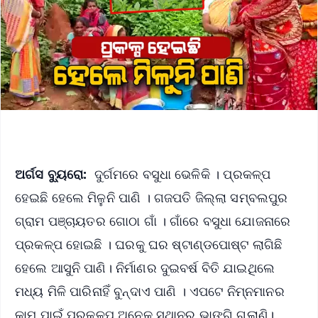
ଅର୍ଗସ ବ୍ୟୁରୋ:
ଦୁର୍ଗମରେ ବସୁଧା ଭେଳିକି । ପ୍ରକଳ୍ପ
ହେଇଛି ହେଲେ ମିଳୁନି ପାଣି । ଗଜପତି ଜିଲ୍ଲା ସମ୍ବଲପୁର
ଗ୍ରାମ ପଞ୍ଚାୟତର ଗୋଠା ଗାଁ । ଗାଁରେ ବସୁଧା ଯୋଜନାରେ
ପ୍ରକଳ୍ପ ହୋଇଛି । ଘରକୁ ଘର ଷ୍ଟାଣ୍ଡପୋଷ୍ଟ ଲାଗିଛି
ହେଲେ ଆସୁନି ପାଣି। ନିର୍ମାଣର ଦୁଇବର୍ଷ ବିତି ଯାଇଥିଲେ
ମଧ୍ୟ ମିଳି ପାରିନାହିଁ ବୁନ୍ଦାଏ ପାଣି । ଏପଟେ ନିମ୍ନମାନର
କାମ ପାଇଁ ପ୍ରକଳ୍ପ ଅନେକ ସ୍ଥାନରୁ ଭାଙ୍ଗି ଗଲାଣି।