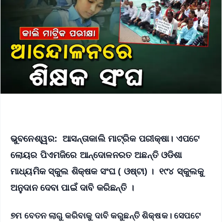
ଭୁବନେଶ୍ୱର: ଆସନ୍ତାକାଲି ମାଟ୍ରିକ ପରୀକ୍ଷା। ଏପଟେ
ଲୋୟର ପିଏମଜିରେ ଆନ୍ଦୋଳନରତ ଅଛନ୍ତି ଓଡିଶା
ମାଧ୍ୟମିକ ସ୍କୁଲ ଶିକ୍ଷକ ସଂଘ ( ଓଷ୍ଟା) । ୧୯୪ ସ୍କୁଲକୁ
ଅନୁଦାନ ଦେବା ପାଇଁ ଦାବି କରିଛନ୍ତି ।
୭ମ ବେତନ ଲାଗୁ କରିବାକୁ ଦାବି କରୁଛନ୍ତି ଶିକ୍ଷକ। ସେପଟେ