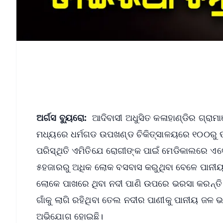
ଅର୍ଗସ ବ୍ୟୁରୋ:
ଆଦିବାସୀ ଅଧୁସିତ କଳାହାଣ୍ଡିର ଗ୍ରାମା
ମଧ୍ୟରେ ଧର୍ମଗଡ ଉପଖଣ୍ଡ ଚିକିତ୍ସାଳୟରେ ୧୦୦ରୁ ଊର୍ଦ
ପରିସ୍ଥିତି ଏମିତିଯେ ରୋଗୀଙ୍କ ପାଇଁ ମେଡିକାଲରେ ଏବେ
୫ହଜାରରୁ ଅଧିକ ଲୋକ ବସବାସ କରୁଥିବା ବେଳେ ପାନୀୟ ଜ
ଲୋକେ ପାଖରେ ଥିବା ନଦୀ ପାଣି ଉପରେ ଭରସା କରନ୍ତି ।
ଗାଁକୁ ଲାଗି ରହିଥିବା ତେଲ ନଦୀର ପାଣୀକୁ ପାନୀୟ ଜଳ ଭା
ଅଭିଯୋଗ ହୋଇଛି।