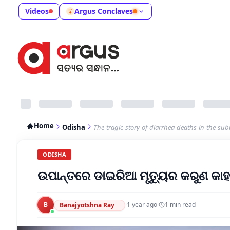
Videos
Argus Conclaves
Home
Odisha
The-tragic-story-of-diarrhea-deaths-in-the-su
ODISHA
ଉପାନ୍ତରେ ଡାଇରିଆ ମୃତ୍ୟୁର କରୁଣ କାହ
B
·
1 year ago
·
1
min read
Banajyotshna Ray