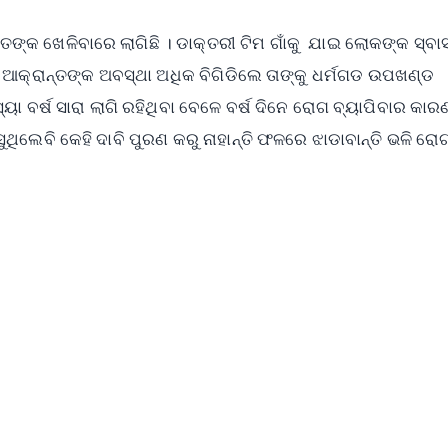
ଙ୍କ ଖେଳିବାରେ ଲାଗିଛି । ଡାକ୍ତରୀ ଟିମ ଗାଁକୁ ଯାଇ ଲୋକଙ୍କ ସ୍ବାସ
୍ରାନ୍ତଙ୍କ ଅବସ୍ଥା ଅଧିକ ବିଗିଡିଲେ ତାଙ୍କୁ ଧର୍ମଗଡ ଉପଖଣ୍ଡ
୍ୟା ବର୍ଷ ସାରା ଲାଗି ରହିଥିବା ବେଳେ ବର୍ଷ ଦିନେ ରୋଗ ବ୍ୟାପିବାର କାରଣ
ଥିଲେବି କେହି ଦାବି ପୁରଣ କରୁ ନାହାନ୍ତି ଫଳରେ ଝାଡାବାନ୍ତି ଭଳି ରୋ
✨
📺 Live TV and Breaking News
⭐
⭐
⭐
⭐
4.8 Rating
50K+ Download
OS - Scan QR