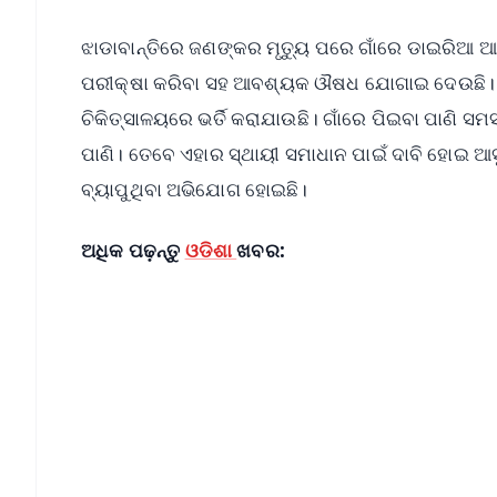
ଝାଡାବାନ୍ତିରେ ଜଣଙ୍କର ମୃତ୍ୟୁ ପରେ ଗାଁରେ ଡାଇରିଆ ଆତ
ପରୀକ୍ଷା କରିବା ସହ ଆବଶ୍ୟକ ଔଷଧ ଯୋଗାଇ ଦେଉଛି। ଆକ
ଚିକିତ୍ସାଳୟରେ ଭର୍ତି କରାଯାଉଛି। ଗାଁରେ ପିଇବା ପାଣି ସମସ
ପାଣି। ତେବେ ଏହାର ସ୍ଥାୟୀ ସମାଧାନ ପାଇଁ ଦାବି ହୋଇ ଆସୁ
ବ୍ୟାପୁଥିବା ଅଭିଯୋଗ ହୋଇଛି।
ଅଧିକ ପଢ଼ନ୍ତୁ
ଓଡିଶା
ଖବର:
📱 Get Argus News App
📰 60 Word News
🎬 Argus Podcast
🔔 Free Notification Alerts
Download Free:
Android - Scan QR
i