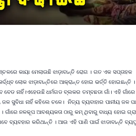
ଞ୍ଚଳରେ କାୟା ମେଲାଉଛି ଝାଡ଼ାବାନ୍ତି ରୋଗ । ଗତ ଏକ ସପ୍ତାହକ
୍ଧ୍ବ ଲୋକ ଝାଡ଼ାବାନ୍ତିରେ ଆକ୍ରାନ୍ତ ହୋଇ ଭର୍ତ୍ତି ହୋଇଛନ୍ତି ।
 ବେଡ ନାହିଁ।ଏହେଉଛି ଧର୍ମଗଡ ବ୍ଲକର ତମ୍ବଛଡା ଗାଁ। ଏହି ଗାଁରେ
ଳ ସୁବିଧା ନାହିଁ କହିଲେ ଚଳେ। ନିତ୍ୟ ବ୍ୟବାହାର ପାନୀୟ ଜଳ ପା
 ଗାଁରେ ନଳକୂପ ଆବଶ୍ୟକତା ଠାରୁ କମ୍ ଥିବାରୁ ବାଧ୍ୟ ହୋଇ ଗ୍ର
ବେ ବ୍ୟବହାର କରିଥାନ୍ତି । ଆଉ ଏହି ପାଣି ପାଇଁ ଝାଡାବାନ୍ତି ବ୍ୟପ