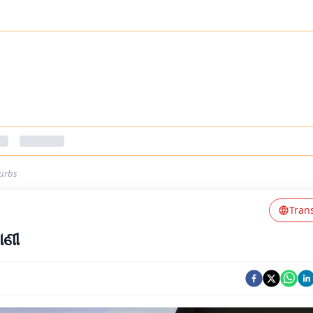
burbs
Tran
ାଣୀ