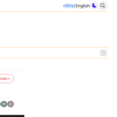
ଓଡ଼ିଆ
|
English
slate