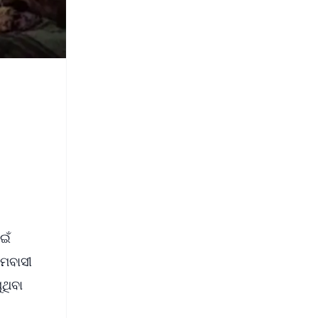
ଇଁ
ାମବାସୀ
ୁଥିବା