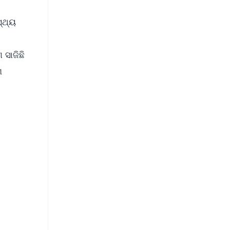
୍ଥ୍ୟ
 ସାଜିଛି
ଗ
FREE
⭐
s