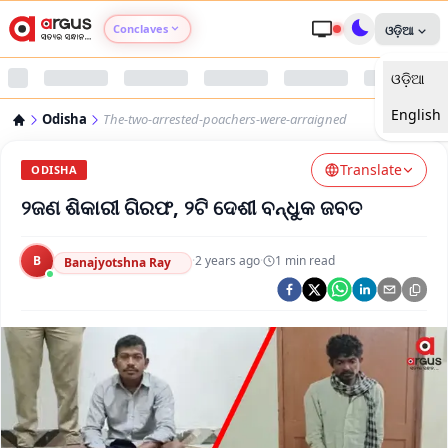
Conclaves
ଓଡ଼ିଆ
ଓଡ଼ିଆ
Argus Agri Vikas
English
Odisha
The-two-arrested-poachers-were-arraigned
Argus Nari Shakti
Translate
ODISHA
Argus Education Next
୨ଜଣ ଶିକାରୀ ଗିରଫ, ୨ଟି ଦେଶୀ ବନ୍ଧୁକ ଜବତ
Argus Health Connect
B
·
2 years ago
·
1
min read
Banajyotshna Ray
Argus Swaad Odisha
Argus Chalo Dekhein Apna Desh