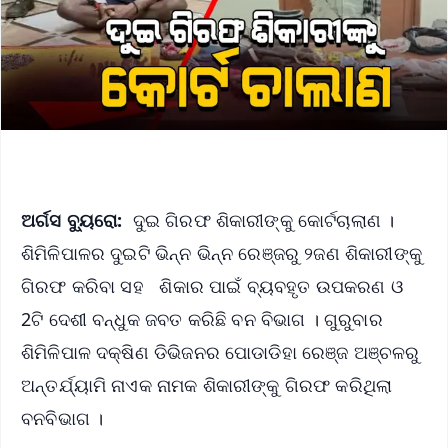
ଅର୍ଗସ ବ୍ୟୁରୋ:
ଦୁଇ ଗିରଫ ଶିକାରୀଙ୍କୁ କୋର୍ଟଚାଲାଣ ।
ଶିମିଳିପାଳର ଦୁଇଟି ଭିନ୍ନ ଭିନ୍ନ ରେଞ୍ଜରୁ ୨ଜଣ ଶିକାରୀଙ୍କୁ
ଗିରଫ କରିବା ସହ ଶିକାର ପାଇଁ ବ୍ୟବହୃତ ଉପକରଣ ଓ
2ଟି ଦେଶୀ ବନ୍ଧୁକ ଜବତ କରିଛି ବନ ବିଭାଗ । ଗୁରୁବାର
ଶିମିଳିପାଳ ଦକ୍ଷିଣ ଡିଭିଜନର ପୋଡାଡିହା ରେଞ୍ଜ ଅଞ୍ଚଳରୁ
ଅନ୍ତର୍ଯ୍ୟାମି ନାଏକ ନାମକ ଶିକାରୀଙ୍କୁ ଗିରଫ କରିଥିଲା
ବନବିଭାଗ ।