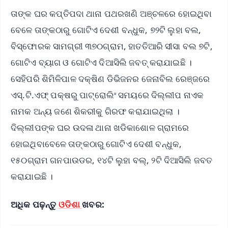
ତାଙ୍କ ଘର କପ୍ତିପଦା ଥାନା ପଥରଖଣି ଅଞ୍ଚଳରେ ହୋଇଥିବା
ବେଳେ ତାଙ୍କଠାରୁ ଗୋଟିଏ ଦେଶୀ ବନ୍ଧୁକ, ୭୨ଟି ଲୁହା ବଲ,
ବିସ୍ଫୋରକ ସାମଗ୍ରୀ ୩୭୦ଗ୍ରାମ, ହାତତିଆରି ସୀସା ବଲ ୭ଟି,
ଗୋଟିଏ ବ୍ୟାଗ ଓ ଗୋଟିଏ ଦିଆସିଲି ଜବତ୍ କରାଯାଇଛି ।
ସେହିପରି ଶିମିଳିପାଳ ଦକ୍ଷିଣ ଡିଭିଜନର ଜେନାବିଲ ରେଞ୍ଜରେ
ଏସ୍.ଟି.ଏଫ୍ ପକ୍ଷରୁ ପାଟ୍ରୋଲିଂ ସମୟରେ ଦିଲ୍ଲୀପ ନାଏକ
ନାମକ ଅନ୍ୟ ଜଣେ ଶିକରୀକୁ ଗିରଫ କରାଯାଇଥିଲା ।
ଦିଲ୍ଲୀପଙ୍କ ଘର ଉଦଳା ଥାନା ଖଡିକାଶୋଳ ଗ୍ରାମରେ
ହୋଇଥିବାବେଳେ ତାଙ୍କଠାରୁ ଗୋଟିଏ ଦେଶୀ ବନ୍ଧୁକ,
୧୫୦ଗ୍ରାମ ଗନପାଉଡର, ୧୪ଟି ଲୁହା ବଲ୍, ୨ଟି ଦିଆସିଲି ଜବତ
କରାଯାଇଛି ।
ଅଧିକ ପଢ଼ନ୍ତୁ
ଓଡିଶା
ଖବର: