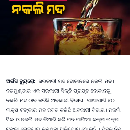
ଅର୍ଗସ ବ୍ୟୁରୋ:
ସରକାରୀ ମଦ ଦୋକାନରେ ନକଲି ମଦ।
ବରମୁଣ୍ଡାର ଏକ ସରକାରୀ ସିକୃତି ପ୍ରାପ୍ତ ଦୋକାନରୁ
ନକଲି ମଦ ଠାବ କରିଛି ଅବକାରୀ ବିଭାଗ। ପାଖାପାଖି ୪୦
ଲକ୍ଷ ଟଙ୍କାର ମଦ ଜବତ କରିଛି ଅବକାରୀ ବିଭାଗ। ନକଲି
ସିଲ ଓ ନକଲି ମଦ ତିଆରି କରି ମଦ ମାଫିଆ ଲକ୍ଷ ଲକ୍ଷ
ଟଙ୍କା ରୋଜଗାର କରୁଥିବା ଅଭିଯୋଗ ହୋଇଛି । ଦିନକୁ ଦିନ