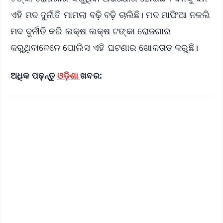
ଏହି ମଦ ଦୁର୍ନୀତି ମାମଲା ବଢ଼ି ବଢ଼ି ଚାଲିଛି। ମଦ ମାଫିଆ ନକଲି
ମଦ ଦୁର୍ନୀତି କରି ଲକ୍ଷ ଲକ୍ଷ ଟଙ୍କା ରୋଜଗାର
କରୁଥିବାବେଳେ ପୋଲିସ ଏହି ଘଟଣାର ଖୋଳତାଡ କରୁଛି।
ଅଧିକ ପଢ଼ନ୍ତୁ
ଓଡ଼ିଶା
ଖବର: