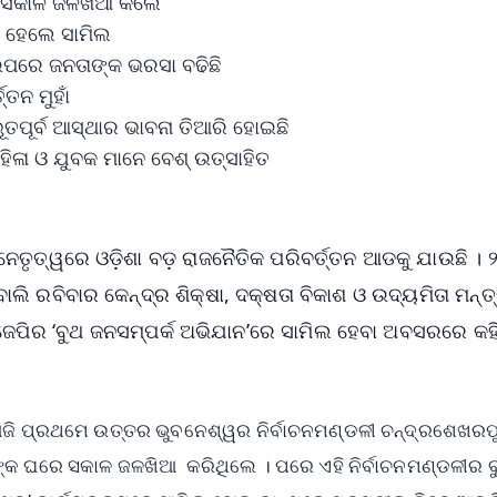
ରେ ସକାଳ ଜଳଖିଆ କଲେ
େ ହେଲେ ସାମିଲ
ଉପରେ ଜନତାଙ୍କ ଭରସା ବଢିଛି
୍ତନ ମୁହାଁ
ପୂର୍ବ ଆସ୍ଥାର ଭାବନା ତିଆରି ହୋଇଛି
ିଳା ଓ ଯୁବକ ମାନେ ବେଶ୍ ଉତ୍ସାହିତ
ନେତୃତ୍ୱରେ ଓଡ଼ିଶା ବଡ଼ ରାଜନୈତିକ ପରିବର୍ତ୍ତନ ଆଡକୁ ଯାଉଛି ।
ୋଲି ରବିବାର କେନ୍ଦ୍ର ଶିକ୍ଷା, ଦକ୍ଷତା ବିକାଶ ଓ ଉଦ୍ୟମିତା ମନ୍ତ
ିଜେପିର ‘ବୁଥ ଜନସମ୍ପର୍କ ଅଭିଯାନ’ରେ ସାମିଲ ହେବା ଅବସରରେ କହି
 ଆଜି ପ୍ରଥମେ ଉତ୍ତର ଭୁବନେଶ୍ୱର ନିର୍ବାଚନମଣ୍ଡଳୀ ଚନ୍ଦ୍ରଶେଖରପ
ୋୟୀଙ୍କ ଘରେ ସକାଳ ଜଳଖିଆ କରିଥିଲେ । ପରେ ଏହି ନିର୍ବାଚନମଣ୍ଡଳୀର 