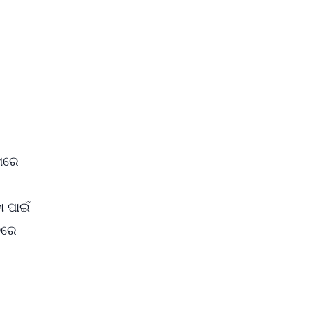
FREE
⭐
s
ିଖରେ
ା ପାଇଁ
ବରେ