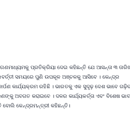
✨
📺 Live TV and Breaking News
⭐
⭐
⭐
⭐
4.8 Rating
50K+ Download
OS - Scan QR
 ଗଣମାଧ୍ୟମକୁ ପ୍ରତିକ୍ରିୟା ଦେଇ କହିଛନ୍ତି ଯେ ଆସନ୍ତା ୩ ତାର
ବର୍ତ୍ତୀ ସମୟରେ ପୁଣି ଉପକୂଳ ଅଞ୍ଚଳକୁ ଆସିବେ । କେନ୍ଦ୍ର
୍ପଣ କାର୍ଯ୍ୟକ୍ରମ ରହିଛି । ଭାରତକୁ ଏକ ସୁଦୃଢ଼ ଦେଶ ଭାବେ ଗଢ଼ିବ
ାରଣଙ୍କୁ ଅବଗତ କରାଇବେ । ଦଳର କାର୍ଯ୍ୟକର୍ତ୍ତା ଏବଂ ବିଶେଷ ଭା
 ବୋଲି କେନ୍ଦ୍ରମନ୍ତ୍ରୀ କହିଛନ୍ତି।