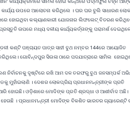
ିଖନ’ କାର୍ଯ୍ୟକ୍ରମରେ ସାମିଲ ହୋଇ କାନ୍ଥରେ ପଦ୍ମଫୁଲ ଚିହ୍ନ ଆଙ୍
ିକ କାର୍ଯ୍ୟ ଉପରେ ଆଲୋଚନା କରିଥିଲେ । ଘର ଘର ବୁଲି ସାଧାରଣ ଲୋକ
ରକାରରେ ହୋଇଥିବା କଲ୍ୟାଣକାରୀ ଯୋଜନାର ଲିଫଲେଟ୍ ବିତରଣ କରିଥିଲ
 ପ୍ରସ୍ତୁତି ଉପରେ ମଧ୍ୟ ଦଳୀୟ କାର୍ଯ୍ୟକର୍ତ୍ତାଙ୍କୁ ପରାମର୍ଶ ଦେଇଥିଲ
ନମଣ୍ଡଳୀ କଣ୍ଟି ପଞ୍ଚାୟତ ପାତ୍ର ସାହୀ ବୁଥ ନମ୍ବର 144ରେ ଆୟୋଜିତ
ା କରିଥିଲେ। ଗୋବିନ୍ଦପୁର ସିଉଳା ଠାରେ ପଦଯାତ୍ରାରେ ସାମିଲ ହୋଇ
ରଣ ନିର୍ବାଚନକୁ ଦୃଷ୍ଟିରେ ରଖି ଆମ ଦଳ ତରଫରୁ ବୁଥ ଜନସମ୍ପର୍କ ଅଭ
ଡକୁ ମୁହାଁଇଲାଣି । ଦେଶର ଲୋକପ୍ରିୟ ପ୍ରଧାନମନ୍ତ୍ରୀଙ୍କ ପ୍ରତି
ରି ହୋଇଛି। ଓଡ଼ିଶାରେ ମୋଦିଙ୍କ ପ୍ରତି ଶ୍ରଦ୍ଧା ଓ ଆଶୀର୍ବାଦ ଅଛି
ହେଉଛି । ପ୍ରଧାନମନ୍ତ୍ରୀ ମୋଦିଙ୍କ ବିକଶିତ ଭାରତର ଗ୍ୟାରେଣ୍ଟ