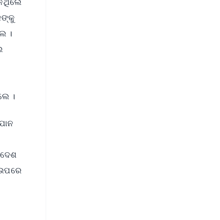
କିଥିଲେ
ଙ୍କୁ
େ ।
େ
ଥିଲେ ।
ିଯାନ
। ଦେଶ
ି ଉପରେ