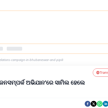
relations-campaign-in-bhubaneswar-and-pipili
Tran
 ଜନସମ୍ପର୍କ ଅଭିଯାନ’ରେ ସାମିଲ ହେଲେ