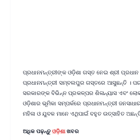
📱 Get Argus News App
📰 60 Word News
🎬 Argus Podcast
🔔 Free Notification Alerts
Download Free:
Android - Scan QR
i
ପ୍ରଧାନମନ୍ତ୍ରୀଙ୍କ ଓଡ଼ିଶା ଗସ୍ତ ନେଇ ଶ୍ରୀ ପ୍ରଧାନ
ପ୍ରଧାନମନ୍ତ୍ରୀ ସମ୍ବଲପୁର ଗସ୍ତରେ ଆସୁଛନ୍ତି । ପର
ସରକାରଙ୍କ ବିଭିନ୍ନ ପ୍ରକଳ୍ପର ଶିଳାନ୍ୟାସ ଏବଂ ଲୋକାର
ଓଡ଼ିଶାର ଭୂମିକା ସମ୍ପର୍କରେ ପ୍ରଧାନମନ୍ତ୍ରୀ ଜନସାଧ
ମହିଳା ଓ ଯୁବକ ମାନେ ଏଥିପାଇଁ ବହୁତ ଉତ୍ସାହିତ ଅଛନ୍ତି
ଅଧିକ ପଢ଼ନ୍ତୁ
ଓଡ଼ିଶା
ଖବର