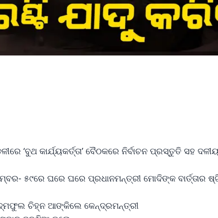
ରେ ‘ବୁଥ କାର୍ଯ୍ୟକର୍ତ୍ତା’ ବୈଠକରେ ନିର୍ବାଚନ ପ୍ରସ୍ତୁତି ସହ ଦଳୀ
୍ବର- ୫୯ରେ ଘରେ ଘରେ ପ୍ରଧାନମନ୍ତ୍ରୀ ମୋଦିଙ୍କ ବାର୍ତ୍ତାର ଷ୍
ଦ୍ମଫୁଲ ଚିହ୍ନ ଆଙ୍କିଲେ କେନ୍ଦ୍ରମନ୍ତ୍ରୀ