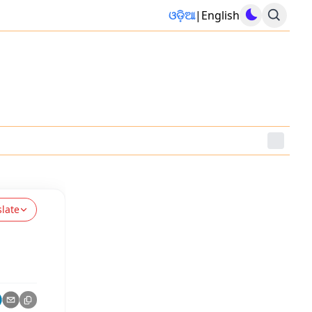
ଓଡ଼ିଆ
|
English
slate