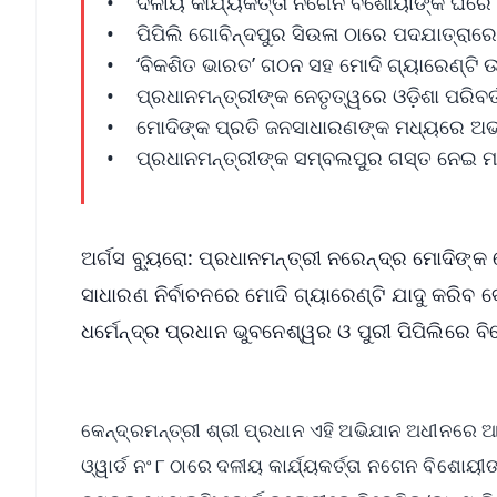
• ଦଳୀୟ କାର୍ଯ୍ୟକର୍ତ୍ତା ନଗେନ ବିଶୋୟୀଙ୍କ ଘ
• ପିପିଲି ଗୋବିନ୍ଦପୁର ସିଉଳା ଠାରେ ପଦଯାତ୍ରାର
• ‘ବିକଶିତ ଭାରତ’ ଗଠନ ସହ ମୋଦି ଗ୍ୟାରେଣ୍ଟି 
• ପ୍ରଧାନମନ୍ତ୍ରୀଙ୍କ ନେତୃତ୍ୱରେ ଓଡ଼ିଶା ପରିବର୍ତ
• ମୋଦିଙ୍କ ପ୍ରତି ଜନସାଧାରଣଙ୍କ ମଧ୍ୟରେ ଅଭୂତ
• ପ୍ରଧାନମନ୍ତ୍ରୀଙ୍କ ସମ୍ବଲପୁର ଗସ୍ତ ନେଇ ମହ
ଅର୍ଗସ ବ୍ୟୁରୋ: ପ୍ରଧାନମନ୍ତ୍ରୀ ନରେନ୍ଦ୍ର ମୋଦିଙ୍କ 
ସାଧାରଣ ନିର୍ବାଚନରେ ମୋଦି ଗ୍ୟାରେଣ୍ଟି ଯାଦୁ କରିବ ବ
ଧର୍ମେନ୍ଦ୍ର ପ୍ରଧାନ ଭୁବନେଶ୍ୱର ଓ ପୁରୀ ପିପିଲିରେ ବ
କେନ୍ଦ୍ରମନ୍ତ୍ରୀ ଶ୍ରୀ ପ୍ରଧାନ ଏହି ଅଭିଯାନ ଅଧୀନରେ
ଓ୍ୱାର୍ଡ ନଂ ୮ ଠାରେ ଦଳୀୟ କାର୍ଯ୍ୟକର୍ତ୍ତା ନଗେନ ବିଶ