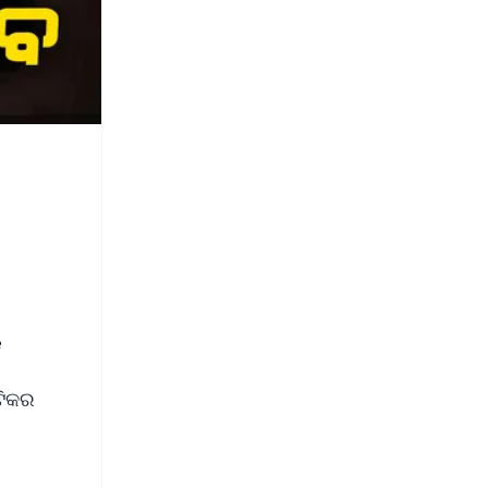
ୟ
ଟିକର