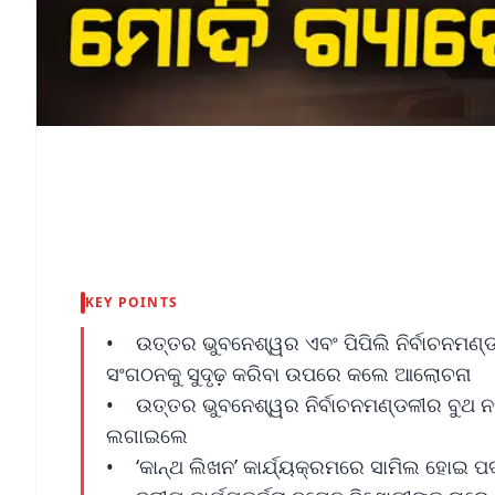
KEY POINTS
• ଉତ୍ତର ଭୁବନେଶ୍ୱର ଏବଂ ପିପିଲି ନିର୍ବାଚନମଣ୍ଡଳୀ
ସଂଗଠନକୁ ସୁଦୃଢ଼ କରିବା ଉପରେ କଲେ ଆଲୋଚନା
• ଉତ୍ତର ଭୁବନେଶ୍ୱର ନିର୍ବାଚନମଣ୍ଡଳୀର ବୁଥ ନମ
ଲଗାଇଲେ
• ‘କାନ୍ଥ ଲିଖନ’ କାର୍ଯ୍ୟକ୍ରମରେ ସାମିଲ ହୋଇ ପ