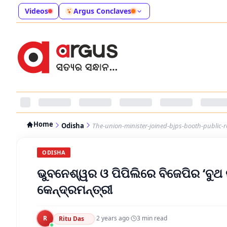
Videos
Argus Conclaves
Home
Odisha
The-union-minister-joined-bjps-booth-public-
ODISHA
ଭୁବନେଶ୍ୱର ଓ ପିପିଲିରେ ବିଜେପିର ‘ବୁଥ
କେନ୍ଦ୍ରମନ୍ତ୍ରୀ
R
·
2 years ago
·
3
min read
Ritu Das