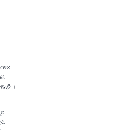
 ୨୦୨୪
୍ରୀ
ଛନ୍ତି ।
ୁର
ବୁଥ