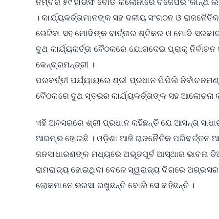
ନମ୍ବର ୫୯ ହାଉସିଂ ବୋର୍ଡ କଲୋନୀରେ ବିଜେପିର ‘କାନ୍ଥ ଲ
। କାର୍ଯ୍ୟକର୍ତ୍ତାମାନଙ୍କ ସହ ଦଳୀୟ ସଂଗଠନ ଓ ରାଜନୈତ
ଭେଟିବା ସହ ମୋଦିଙ୍କ ବାର୍ତ୍ତାର ଷ୍ଟିକର ଓ ମୋଦି ସ
ବୁଥ କାର୍ଯ୍ୟକର୍ତ୍ତା ବୈଠକରେ ଯୋଗଦେଇ ପ୍ରାକ୍ ନିର୍ବାଚନ
କେନ୍ଦ୍ରମନ୍ତ୍ରୀ ।
ପରବର୍ତ୍ତୀ ପର୍ଯ୍ୟାୟରେ ଶ୍ରୀ ପ୍ରଧାନ ପିପିଲି ନିର୍ବାଚ
ବୈଠକରେ ବୁଥ ସ୍ତରର କାର୍ଯ୍ୟକର୍ତ୍ତାଙ୍କ ସହ ଆଲୋଚନ
ଏହି ଅବସରରେ ଶ୍ରୀ ପ୍ରଧାନ କହିଛନ୍ତି ଯେ ଆସନ୍ତା ସାଧା
ଆରମ୍ଭ ହୋଇଛି । ଓଡ଼ିଶା ଆଜି ରାଜନୈତିକ ପରିବର୍ତ୍ତନ ଆ
ଜନସାଧାରଣଙ୍କ ମଧ୍ୟରେ ଅଭୂତପୂର୍ବ ଆସ୍ଥାର ଭାବନା ତିଆ
ରାମରାଜ୍ୟ ହୋଇଥିବା ବେଳେ ସ୍ୱରାଜ୍ୟ ଦିଗରେ ଅଗ୍ରସର 
ଲୋକମାନେ ଭରସା ରଖୁଛନ୍ତି ବୋଲି ସେ କହିଛନ୍ତି ।