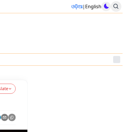
ଓଡ଼ିଆ
|
English
slate