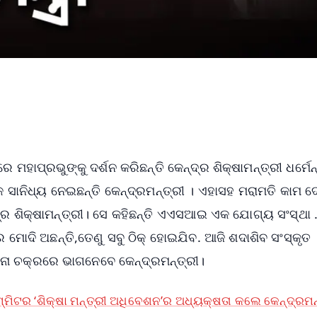
 ମହାପ୍ରଭୁଙ୍କୁ ଦର୍ଶନ କରିଛନ୍ତି କେନ୍ଦ୍ର ଶିକ୍ଷାମନ୍ତ୍ରୀ ଧର୍ମେନ
 ସାନିଧ୍ୟ ନେଇଛନ୍ତି କେନ୍ଦ୍ରମନ୍ତ୍ରୀ । ଏହାସହ ମରାମତି କାମ ଦ
୍ର ଶିକ୍ଷାମନ୍ତ୍ରୀ। ସେ କହିଛନ୍ତି ଏଏସଆଇ ଏକ ଯୋଗ୍ୟ ସଂସ୍ଥା 
ର ମୋଦି ଅଛନ୍ତି,ତେଣୁ ସବୁ ଠିକ୍ ହୋଇଯିବ. ଆଜି ଶଦାଶିବ ସଂସ୍କୃତ
ଚନା ଚକ୍ରରେ ଭାଗନେବେ କେନ୍ଦ୍ରମନ୍ତ୍ରୀ।
୍ମିଟର ‘ଶିକ୍ଷା ମନ୍ତ୍ରୀ ଅଧିବେଶନ’ର ଅଧ୍ୟକ୍ଷତା କଲେ କେନ୍ଦ୍ରମନ