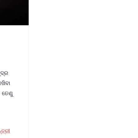
୍ଦ୍ର
େଖିବା
. ତେଣୁ
୍ତ୍ରୀ