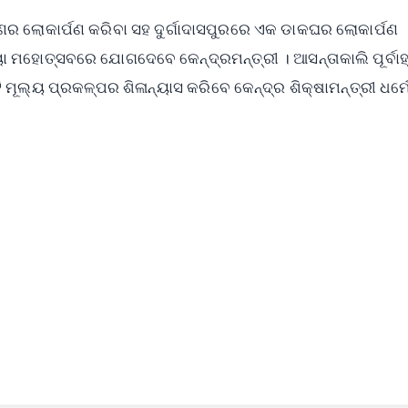
ଣର ଲୋକାର୍ପଣ କରିବା ସହ ଦୁର୍ଗାଦାସପୁରରେ ଏକ ଡାକଘର ଲୋକାର୍ପଣ
ୟା ମହୋତ୍ସବରେ ଯୋଗଦେବେ କେନ୍ଦ୍ରମନ୍ତ୍ରୀ । ଆସନ୍ତାକାଲି ପୂର୍ବା
ୂଲ୍ୟ ପ୍ରକଳ୍ପର ଶିଳାନ୍ୟାସ କରିବେ କେନ୍ଦ୍ର ଶିକ୍ଷାମନ୍ତ୍ରୀ ଧର୍ମେ
✨
📺 Live TV and Breaking News
⭐
⭐
⭐
⭐
4.8 Rating
50K+ Download
OS - Scan QR