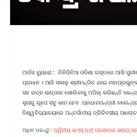
ଅର୍ଗସ ବ୍ୟୁରୋ : ତିନିଦିନିଆ ଓଡିଶା ଗସ୍ତରେ ଆସି ପୁରୀରେ
ପ୍ରଧାନ । ଆଜି ସକାଳୁ ଶ୍ରୀମନ୍ଦିର ଯାଇ ମହାପ୍ରଭୁଙ୍କ
ସହ ରତ୍ନ ଭଣ୍ଡାର ଖୋଲିବାକୁ ଅପିଲ୍ କରିଛନ୍ତି କେନ୍ଦ
ସୂଚାରୁ ରୂପେ ସବୁ କାମ ହେବ .ପ୍ରଧାନମନ୍ତ୍ରୀ ନରେନ୍ଦ୍
ବିଶ୍ୱବିଦ୍ୟାଳୟରେ ଅନ୍ତର୍ଜାତୀୟ ତ୍ରିଦିବସୀୟ ଆଲୋ
ଅଧିକ ପଢନ୍ତୁ :
ଦ୍ୱିତୀୟ ଭଏସ୍ ଅଫ୍ ଗ୍ଲୋବାଲ ସାଉଥ୍ ସମ