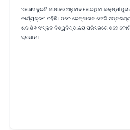
ଏହାସହ ଦୁଇଟି ଭାଷାରେ ଅନୁବାଦ ହୋଇଥିବା ଲକ୍ଷ୍ମୀପୁରା
କାର୍ଯ୍ୟକ୍ରମ ରହିଛି। ପରେ ଢେଙ୍କାନାଳ ଫେରି ସପ୍ତଶଯ୍
ଶଦାଶିଵ ସଂସ୍କୃତ ବିଶ୍ୱବିଦ୍ୟାଳୟ ପରିସରରେ ଶହେ କୋଟି ମ
ପ୍ରଧାନ।
📱 Get Argus News App
📰 60 Word News
🎬 Argus Podcast
🔔 Free Notification Alerts
Download Free:
Android - Scan QR
i