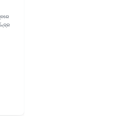
ହ୍ନରେ
ନ୍ଦ୍ର
FREE
⭐
s