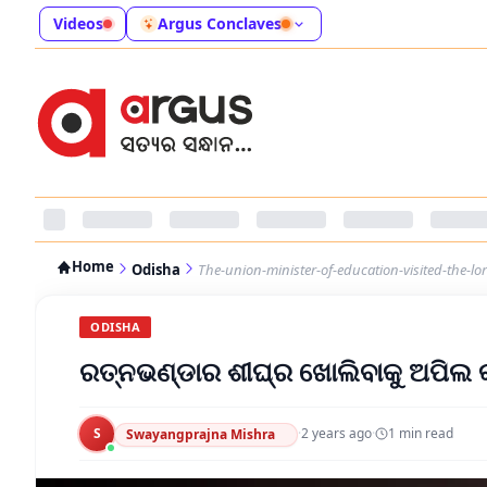
Videos
Argus Conclaves
Home
Odisha
The-union-minister-of-education-visited-the-lo
ODISHA
ରତ୍ନଭଣ୍ଡାର ଶୀଘ୍ର ଖୋଲିବାକୁ ଅପିଲ କ
S
·
2 years ago
·
1
min read
Swayangprajna Mishra