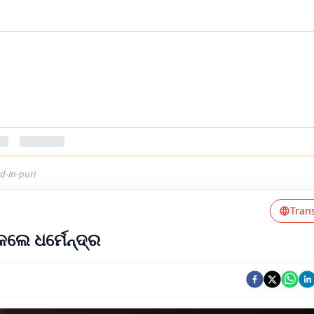
rd-in-puri
Tran
ଲେ ଧର୍ମେନ୍ଦ୍ର