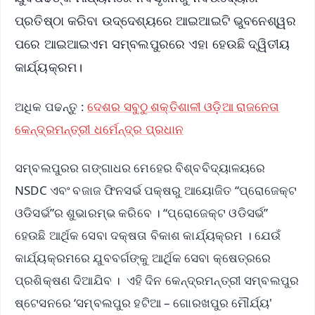
ପ୍ରତିଷ୍ଠା କରିବା ଉଦ୍ଦେଶ୍ୟରେ ଆଇଆଇଟି ଭୁବନେଶ୍ୱର
ପରେ ଆଇଆଇଏମ ସମ୍ବଲପୁରରେ ଏହା ହେଉଛି ଦ୍ୱିତୀୟ
କାର୍ଯ୍ୟକ୍ରମ।
ଅଧିକ ପଢନ୍ତୁ :
ଦେଶର ସବୁଠୁ ଶକ୍ତିଶାଳୀ ଓଡ଼ିଆ ରାଜନେତା
କେନ୍ଦ୍ରମନ୍ତ୍ରୀ ଧର୍ମେନ୍ଦ୍ର ପ୍ରଧାନ
ସମ୍ବଲପୁରର ଗଙ୍ଗାଧର ମେହେର ବିଶ୍ବବିଦ୍ୟାଳୟରେ
NSDC ଏବଂ ବଜାଜ ଫିନସର୍ଭ ପକ୍ଷରୁ ଆୟୋଜିତ “ପ୍ରୋଜେକ୍ଟ
ଓଡିସର୍ଭ”ର ଶୁଭାରମ୍ଭ କରିବେ । “ପ୍ରୋଜେକ୍ଟ ଓଡିସର୍ଭ”
ହେଉଛି ଆର୍ଥିକ ସେବା ଦକ୍ଷତା ବିକାଶ କାର୍ଯ୍ୟକ୍ରମ । ଯେଉଁ
କାର୍ଯ୍ୟକ୍ରମରେ ଯୁବବର୍ଗଙ୍କୁ ଆର୍ଥିକ ସେବା କ୍ଷେତ୍ରରେ
ପ୍ରଶିକ୍ଷଣ ଦିଆଯିବ । ଏହି ଦିନ କେନ୍ଦ୍ରମନ୍ତ୍ରୀ ସମ୍ବଲପୁର
ଷ୍ଟେସନରେ ‘ସମ୍ବଲପୁର ହଟିଆ – ଗୋରଖପୁର ମୌର୍ଯ୍ୟ'