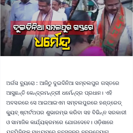
ଅର୍ଗସ ବ୍ୟୁରୋ : ଆଜିଠୁ ଦୁଇଦିନିଆ ସମ୍ବଲପୁର ଗସ୍ତରେ
ଆସୁଛନ୍ତି କେନ୍ଦ୍ରମନ୍ତ୍ରୀ ଧର୍ମେନ୍ଦ୍ର ପ୍ରଧାନ। ଏହି
ଅବସରରେ ସେ ଆଇଆଇଏମ ସମ୍ବଲପୁରରେ ହଣ୍ଡ୍ରେଡ୍
କ୍ୟୁବ୍ ଷ୍ଟାର୍ଟଅପର ଶୁଭାରମ୍ଭ କରିବା ସହ ବିଭିନ୍ନ ସରକାରୀ
ଓ ସାମାଜିକ କାର୍ଯ୍ୟକ୍ରମରେ ଯୋଗଦେବେ। ଓଡ଼ିଶାରେ
ଯୁବପିଢିଙ୍କ ମାଧ୍ୟମରେ ନବସୃଜନରୁ ନବଉଦ୍ୟୋଗ