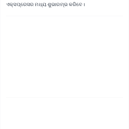
ଏକ୍ସପ୍ରେସର ମଧ୍ୟ ଶୁଭାରମ୍ଭ କରିବେ।
✨
📱 Get Argus News App