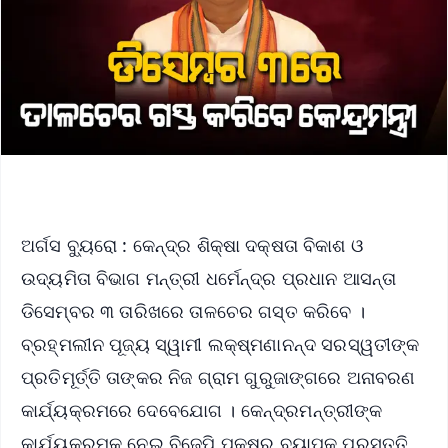
ଅର୍ଗସ ବ୍ୟୁରୋ : କେନ୍ଦ୍ର ଶିକ୍ଷା ଦକ୍ଷତା ବିକାଶ ଓ
ଉଦ୍ୟମିତା ବିଭାଗ ମନ୍ତ୍ରୀ ଧର୍ମେନ୍ଦ୍ର ପ୍ରଧାନ ଆସନ୍ତା
ଡିସେମ୍ବର ୩ ତାରିଖରେ ତାଳଚେର ଗସ୍ତ କରିବେ ।
ବ୍ରହ୍ମଲୀନ ପୂଜ୍ୟ ସ୍ୱାମୀ ଲକ୍ଷ୍ମଣାନନ୍ଦ ସରସ୍ୱତୀଙ୍କ
ପ୍ରତିମୂର୍ତ୍ତି ତାଙ୍କର ନିଜ ଗ୍ରାମ ଗୁରୁଜାଙ୍ଗରେ ଅନାବରଣ
କାର୍ଯ୍ୟକ୍ରମରେ ଦେବେଯୋଗ । କେନ୍ଦ୍ରମନ୍ତ୍ରୀଙ୍କ
କାର୍ଯ୍ୟକ୍ରମକୁ ନେଇ ବିଜେପି ପକ୍ଷରୁ ବ୍ୟାପକ ପ୍ରସ୍ତୁତି