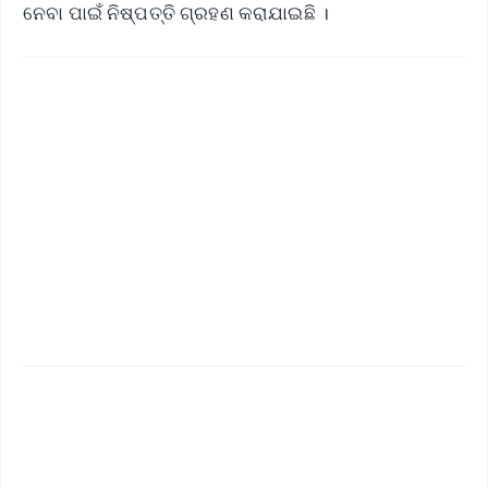
ନେବା ପାଇଁ ନିଷ୍ପତ୍ତି ଗ୍ରହଣ କରାଯାଇଛି ।
✨
📱 Get Argus News App
📰 60 Word News
🎬 Argus Podcast