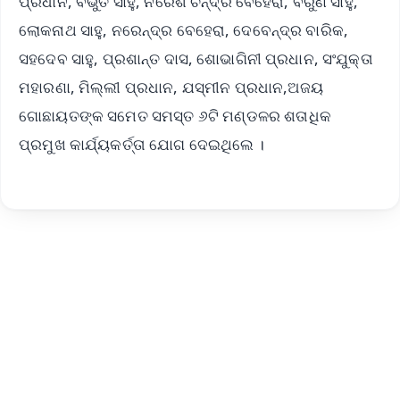
ପ୍ରଧାନ, ବିଭୁତି ସାହୁ, ନରେଶ ଚନ୍ଦ୍ର ବେହେରା, ବରୁଣ ସାହୁ,
ଲୋକନାଥ ସାହୁ, ନରେନ୍ଦ୍ର ବେହେରା, ଦେବେନ୍ଦ୍ର ବାରିକ,
ସହଦେବ ସାହୁ, ପ୍ରଶାନ୍ତ ଦାସ, ଶୋଭାଗିନୀ ପ୍ରଧାନ, ସଂଯୁକ୍ତା
ମହାରଣା, ମିଲ୍ଲୀ ପ୍ରଧାନ, ଯସ୍ମୀନ ପ୍ରଧାନ,ଅଜୟ
ଗୋଛାୟତଙ୍କ ସମେତ ସମସ୍ତ ୬ଟି ମଣ୍ଡଳର ଶତାଧିକ
ପ୍ରମୁଖ କାର୍ଯ୍ୟକର୍ତ୍ତା ଯୋଗ ଦେଇଥିଲେ ।