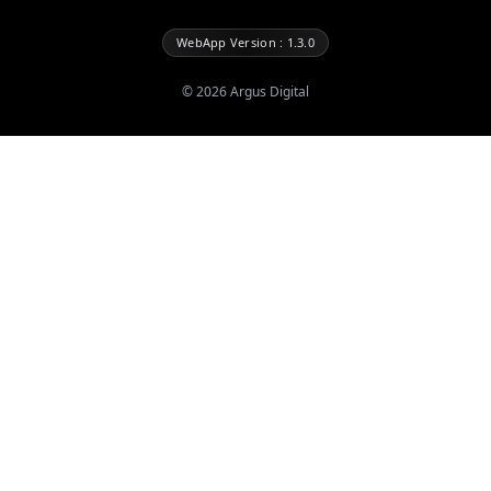
WebApp Version : 1.3.0
©
2026
Argus Digital