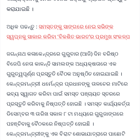
କରାଯାଇଛି ।
ଅଧିକ ପଢନ୍ତୁ :
ସମସ୍ତଙ୍କୁ ସାଙ୍ଗରେ ନେଇ ସଭିଙ୍କ
ସ୍ୱପ୍ନକୁ ସାକାର କରିବା ‘ବିକଶିତ ଭାରତ’ର ପ୍ରମୁଖ ସଂକଳ୍ପ
ଜଗନ୍ନାଥ କଳାକେନ୍ଦ୍ରରେ ଗୁରୁବାର (ଆଜି) ଦିନ ବରିଷ୍ଠ
ବିଜେପି ନେତା କାଳନ୍ଦି ସାମଲଙ୍କ ଅଧ୍ୟକ୍ଷତାରେ ଏକ
ଗୁରୁତ୍ୱପୂର୍ଣ୍ଣ ପ୍ରସ୍ତୁତି ବୈଠକ ଅନୁଷ୍ଠିତ ହୋଇଯାଇଛି ।
କେନ୍ଦ୍ରମନ୍ତ୍ରୀ ଧର୍ମେନ୍ଦ୍ର ପ୍ରଧାନଙ୍କୁ ତାଳଚେର ମାଟିରେ
ଭବ୍ୟ ସ୍ୱାଗତ କରିବା ପାଇଁ ସମସ୍ତ ପଞ୍ଚାୟତ ସ୍ତରରେ
ପ୍ରସ୍ତୁତି କରିବାକୁ ନିଷ୍ପତ୍ତି ହୋଇଛି । ସମସ୍ତ କାର୍ଯ୍ୟକର୍ତ୍ତା
ଡିସେମ୍ବର ୩ ତାରିଖ ସକାଳ ୮ ଟା ମଧ୍ୟରେ ଗୁରୁଜାଙ୍ଗରେ
ପହଞ୍ଚିବାକୁ ବୈଠକରେ ନିଷ୍ପତ୍ତି ହୋଇଛି ।
କେନ୍ଦ୍ରମନ୍ତ୍ରୀଙ୍କୁ ଏକ ବିରାଟ ଶୋଭାଯାତ୍ରାରେ ପାଛୋଟି