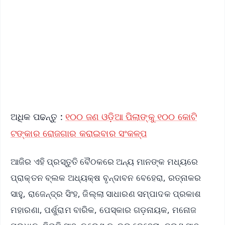
📺 Live TV and Breaking News
🔔 Free Notification Alerts
Download Free:
Android - Scan QR
iOS - Scan QR
ଅଧିକ ପଢନ୍ତୁ :
୧୦୦ ଜଣ ଓଡ଼ିଆ ପିଲାଙ୍କୁ ୧୦୦ କୋଟି
ଟଙ୍କାର ରୋଜଗାର କରାଇବାର ସଂକଳ୍ପ
ଆଜିର ଏହି ପ୍ରସ୍ତୁତି ବୈଠକରେ ଅନ୍ୟ ମାନଙ୍କ ମଧ୍ୟରେ
ପ୍ରାକ୍ତନ ବ୍ଲକ ଅଧ୍ୟକ୍ଷ ବୃନ୍ଦାବନ ବେହେରା, ରତ୍ନାକର
ସାହୁ, ରାଜେନ୍ଦ୍ର ସିଂହ, ଜିଲ୍ଲା ସାଧାରଣ ସମ୍ପାଦକ ପ୍ରକାଶ
ମହାରଣା, ପର୍ଶୁରାମ ବାରିକ, ପେସ୍କାର ଗଡ଼ନାୟକ, ମନୋଜ