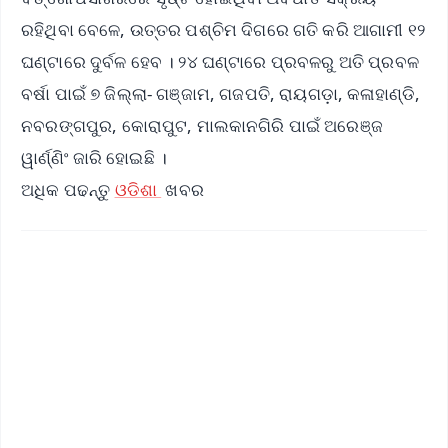
ରହିଥିବା ବେଳେ, ଉତ୍ତର ପଶ୍ଚିମ ଦିଗରେ ଗତି କରି ଆଗାମୀ ୧୨
ଘଣ୍ଟାରେ ଦୁର୍ବଳ ହେବ । ୨୪ ଘଣ୍ଟାରେ ପ୍ରବଳରୁ ଅତି ପ୍ରବଳ
ବର୍ଷା ପାଇଁ ୭ ଜିଲ୍ଲା- ଗଞ୍ଜାମ, ଗଜପତି, ରାୟଗଡ଼ା, କଳାହାଣ୍ଡି,
ନବରଙ୍ଗପୁର, କୋରାପୁଟ, ମାଲକାନଗିରି ପାଇଁ ଅରେଞ୍ଜ
ୱାର୍ଣ୍ଣିଂ ଜାରି ହୋଇଛି ।
ଅଧିକ ପଢନ୍ତୁ
ଓଡିଶା
ଖବର