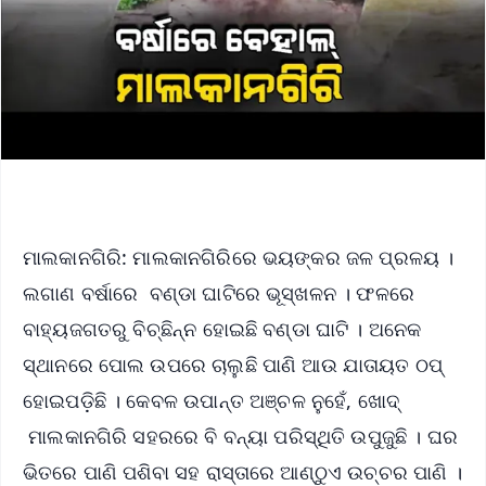
ମାଲକାନଗିରି: ମାଲକାନଗିରିରେ ଭୟଙ୍କର ଜଳ ପ୍ରଳୟ ।
ଲଗାଣ ବର୍ଷାରେ ବଣ୍ଡା ଘାଟିରେ ଭୂସ୍ଖଳନ । ଫଳରେ
ବାହ୍ୟଜଗତରୁ ବିଚ୍ଛିନ୍ନ ହୋଇଛି ବଣ୍ଡା ଘାଟି । ଅନେକ
ସ୍ଥାନରେ ପୋଲ ଉପରେ ଚାଲୁଛି ପାଣି ଆଉ ଯାତାୟତ ଠପ୍
ହୋଇପଡ଼ିଛି । କେବଳ ଉପାନ୍ତ ଅଞ୍ଚଳ ନୁହେଁ, ଖୋଦ୍
ମାଲକାନଗିରି ସହରରେ ବି ବନ୍ୟା ପରିସ୍ଥିତି ଉପୁଜୁଛି । ଘର
ଭିତରେ ପାଣି ପଶିବା ସହ ରାସ୍ତାରେ ଆଣ୍ଠୁଏ ଉଚ୍ଚର ପାଣି ।