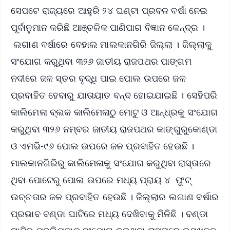
ସେପଟେ ରାଜ୍ୟରେ ଆହୁରି ୨୪ ଘଣ୍ଟା ପ୍ରବଳ ବର୍ଷା ନେଇ
ପୂର୍ବାନୁମାନ କରିଛି ଆଞ୍ଚଳିକ ପାଣିପାଗ ବିଜ୍ଞାନ କେନ୍ଦ୍ର ।
ଲଗାଣ ବର୍ଷାରେ ବେହାଲ ମାଲକାନଗିରି ଜିଲ୍ଲା । ଜିଲ୍ଲାକୁ
ସଂଯୋଗ କରୁଥିବା ୩୨୬ ଜାତୀୟ ରାଜପଥର ପାଙ୍ଗମ
ନଦୀରେ ଜଳ ସ୍ତର ବୃଦ୍ଧି ପାଇ ପୋଲ ଉପରେ ଜଳ
ପ୍ରବାହିତ ହେବାରୁ ଯାତାୟାତ ବନ୍ଦ ହୋଇଯାଇଛି । ସେହିପରି
କାଲିମେଳା ବ୍ଲକ କାଲିମେଳାଠୁ ମୋଟୁ ଓ ଆନ୍ଧ୍ରକୁ ସଂଯୋଗ
କରୁଥିବା ୩୨୬ ନମ୍ବର ଜାତୀୟ ରାଜପଥର କାଙ୍ଗୁରୁକୋଣ୍ଡା
ଓ ଏମଭି-୯୬ ପୋଲ ଉପରେ ଜଳ ପ୍ରବାହିତ ହେଉଛି ।
ମାଲକାନଗିରିରୁ କାଲିମେଳାକୁ ସଂଯୋଗ କରୁଥିବା ରାସ୍ତାରେ
ଥିବା ପୋଟେରୁ ପୋଲ ଉପରେ ମଧ୍ୟ ପ୍ରାୟ ୪ ଫୁଟ୍
ଉଚ୍ଚତାର ଜଳ ପ୍ରବାହିତ ହେଉଛି । ଜିଲ୍ଲାର ଲଗାଣ ବର୍ଷାର
ପ୍ରଭାବ ବଣ୍ଡା ଘାଟିରେ ମଧ୍ୟ ଦେଖିବାକୁ ମିଳିଛି । ବଣ୍ଡା