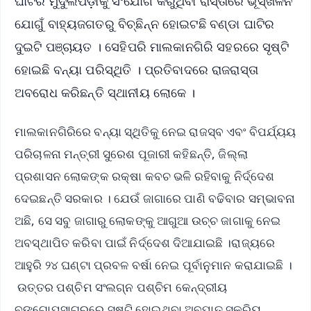
ଘାଟିର ମୁଦୁଲିପଡ଼ାକୁ ସଂଯୋଗ କରୁଥିବା ରାସ୍ତାରେ ଭୂସ୍ଖଳନ
ଯୋଗୁଁ ବାହ୍ୟଜଗତରୁ ବିଚ୍ଛିନ୍ନ ହୋଇଟଛି ବଣ୍ଡା ଘାଟିର
ଦୁଇଟି ପଞ୍ଚାୟତ । ସେହିପରି ମାଲକାନଗିରି ସହରରେ ସୃଷ୍ଟି
ହୋଇଛି ବନ୍ୟା ପରିସ୍ଥିତି । ପ୍ରତିବାଦରେ ରାଜରାସ୍ତା
ଅବରୋଧ କରିଛନ୍ତି ସ୍ଥାନୀୟ ଲୋକେ ।
ମାଲକାନଗିରିରେ ବନ୍ୟା ସ୍ଥିତିକୁ ନେଇ ରାଜସ୍ବ ଏବଂ ବିପର୍ଯ୍ୟୟ
ପରିଚାଳନା ମନ୍ତ୍ରୀ ସୁରେଶ ପୂଜାରୀ କହିଛନ୍ତି, ଜିଲ୍ଲା
ପ୍ରଶାସନ ଲୋକଙ୍କ ରକ୍ଷା କବଚ ଭଳି ରହିବାକୁ ନିର୍ଦ୍ଦେଶ
ଦେଇଛନ୍ତି ସରକାର । ଯେଉଁ ଜାଗାରେ ପାଣି ବଢିବାର ସମ୍ଭାବନା
ଅଛି, ସେ ସବୁ ଜାଗାରୁ ଲୋକଙ୍କୁ ଆଗୁଆ ଉଚ୍ଚ ଜାଗାକୁ ନେଇ
ଅବସ୍ଥାପିତ କରିବା ପାଇଁ ନିର୍ଦ୍ଦେଶ ଦିଆଯାଇଛି ।ରାଜ୍ୟରେ
ଆହୁରି ୨୪ ଘଣ୍ଟା ପ୍ରବଳ ବର୍ଷା ନେଇ ପୂର୍ବାନୁମାନ କରାଯାଇଛି ।
ଉତ୍ତର ପଶ୍ଚିମ ସଂଲଗ୍ନ ପଶ୍ଚିମ କେନ୍ଦ୍ରୀୟ
ବଙ୍ଗୋପସାଗରରେ ସୃଷ୍ଟି ହୋଇଥିବା ଅବପାତ ସକ୍ରିୟ