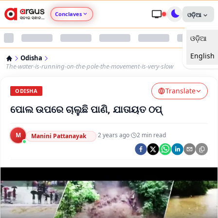
Conclaves
ଓଡ଼ିଆ
ଓଡ଼ିଆ
Argus Agri Vikas
English
Odisha
Argus Nari Shakti
The-water-is-running-on-the-pole-the-movement-is-very-slow
Translate
Argus Education Next
ODISHA
ପୋଲ ଉପରେ ଚାଲୁଛି ପାଣି, ଯାତାୟତ ଠପ୍
Argus Health Connect
M
·
2 years ago
·
2
min read
Manini Pattanayak
Argus Swaad Odisha
Argus Chalo Dekhein Apna Desh