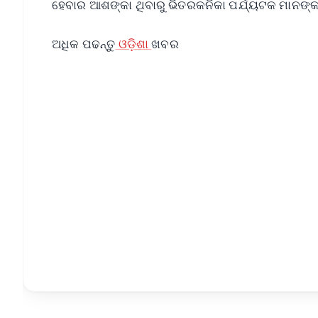
ହେବାର ଆଶଙ୍କା ଥିବାରୁ ଭିତରକନିକା ପର୍ଯ୍ୟଟକ ମାନଙ୍
ଅଧିକ ପଢନ୍ତୁ
ଓଡ଼ିଶା
ଖବର
📱 Get Argus News App
📰 60 Word News
🎬 Argus Podcast
🔔 Free Notification Alerts
Download Free:
Android - Scan QR
i