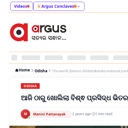
Videos
Argus Conclaves
Home
Odisha
The-world-famous-bhitarakanika-national-par
ODISHA
ଆଜି ଠାରୁ ଖୋଲିଲା ବିଶ୍ଵ ପ୍ରସିଦ୍ଧ ଭି
M
·
2 years ago
·
1
min read
Manini Pattanayak