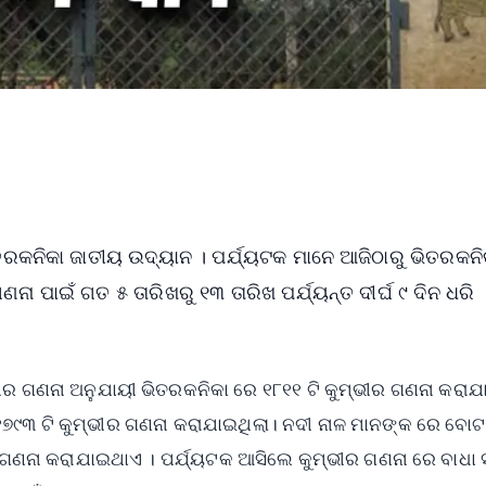
ଭିତରକନିକା ଜାତୀୟ ଉଦ୍ୟାନ । ପର୍ଯ୍ୟଟକ ମାନେ ଆଜିଠାରୁ ଭିତରକନ
ଣନା ପାଇଁ ଗତ ୫ ତାରିଖରୁ ୧୩ ତାରିଖ ପର୍ଯ୍ୟନ୍ତ ଦୀର୍ଘ ୯ ଦିନ ଧରି
ୀର ଗଣନା ଅନୁଯାୟୀ ଭିତରକନିକା ରେ ୧୮୧୧ ଟି କୁମ୍ଭୀର ଗଣନା କରାଯା
ର୍ଷ ୧୭୯୩ ଟି କୁମ୍ଭୀର ଗଣନା କରାଯାଇଥିଲା। ନଦୀ ନାଳ ମାନଙ୍କ ରେ ବୋଟ
ଗଣନା କରାଯାଇଥାଏ । ପର୍ଯ୍ୟଟକ ଆସିଲେ କୁମ୍ଭୀର ଗଣନା ରେ ବାଧା ସୃ