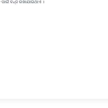
କ ପାଇଁ ବନ୍ଦ ରଖାଯାଇଥାଏ ।
✨
📺 Live TV and Breaking News
⭐
⭐
⭐
⭐
4.8 Rating
50K+ Download
OS - Scan QR