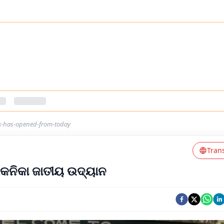
k-has-opened-from-today
Tran
ତରକନିକା ଜାତୀୟ ଉଦ୍ୟାନ