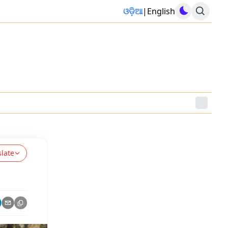
ଓଡ଼ିଆ
|
English
slate