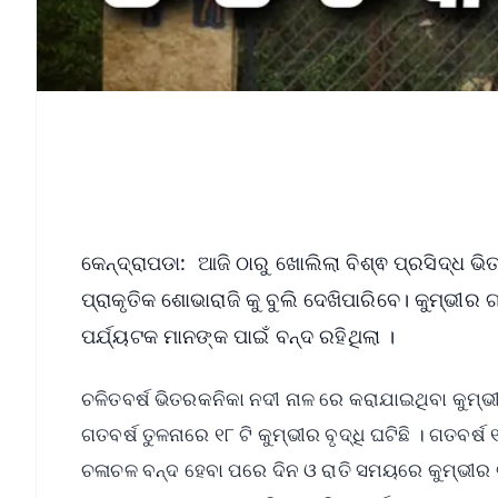
କେନ୍ଦ୍ରାପଡା: ଆଜି ଠାରୁ ଖୋଲିଲା ବିଶ୍ଵ ପ୍ରସିଦ୍ଧ 
ପ୍ରାକୃତିକ ଶୋଭାରାଜି କୁ ବୁଲି ଦେଖିପାରିବେ। କୁମ୍ଭୀର ଗ
ପର୍ଯ୍ୟଟକ ମାନଙ୍କ ପାଇଁ ବନ୍ଦ ରହିଥିଲା ।
ଚଳିତବର୍ଷ ଭିତରକନିକା ନଦୀ ନାଳ ରେ କରାଯାଇଥିବା କୁମ୍ଭ
ଗତବର୍ଷ ତୁଳନାରେ ୧୮ ଟି କୁମ୍ଭୀର ବୃଦ୍ଧି ଘଟିଛି । ଗତବ
ଚଳାଚଳ ବନ୍ଦ ହେବା ପରେ ଦିନ ଓ ରାତି ସମୟରେ କୁମ୍ଭୀର 