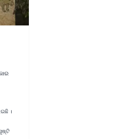
ିକାର
ଇଛି ।
ଷ୍ଟି