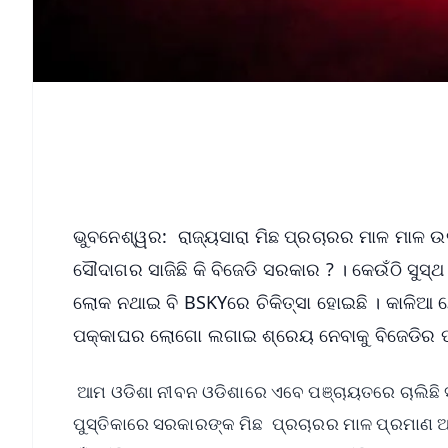
ଭୁବନେଶ୍ୱର: ରାଜ୍ୟସାରା ମିଛ ପ୍ରଚାରର ମାଳ ମାଳ ଉଦ
ସୌଦାଗର ସାଜିଛି କି ବିଜେଡି ସରକାର ? । କେଉଁଠି ସୁ
ଲୋକ ନଥାଇ ବି BSKYରେ ଚିକିତ୍ସା ହୋଇଛି । କାଳିଆ ଯୋଜ
ପକ୍କାଘର ଲୋଗୋ ଲଗାଇ ଶ୍ରେୟ ନେବାକୁ ବିଜେଡିର 
ଆମ ଓଡିଶା ନୀବନ ଓଡିଶାରେ ଏବେ ପଞ୍ଚାୟତରେ ଚାଲିଛି ସଭ
ପୁସ୍ତିକାରେ ସରକାରଙ୍କ ମିଛ ପ୍ରଚାରର ମାଳ ପ୍ରମାଣ ଆସୁଛି