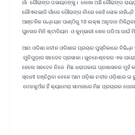
ଗାଁ ଗୌରାଙ୍ଗ ପସାୟତଙ୍କୁ। ଲେଖା ଅଛି ଗୌରାଙ୍ଗ ରାୟ
ଗୌଏଲଭାଡି ଗାଁରେ ଗୌରାଙ୍ଗ ନାଁରେ କେହି ଲୋକ ନାହାଁନ୍ତ
ଆଞ୍ଚଳିକ ଉନ୍ନୟନ ପାଣ୍ଠିରୁ 10 ଲକ୍ଷ ଅନୁଦାନ ମିଳିଥି
ଘୁନସର ମିନି ଷ୍ଟାଡିୟମ ଓ କୁମ୍ଭାରୀ ଖେଳ ପଡିଆ ପାଇଁ 
ଆମ ଓଡିଶା ନବୀନ ଓଡିଶାର ପ୍ରଚାର ପୁସ୍ତିକାରେ ବିଭିନ୍ନ
ମୁନିଗୁଡ଼ାର ସହଦେବ ପ୍ରସାକା। ଭୁବନେଶ୍ବରର ଏକ ଘର
ହେଲେ ସହଦେବ ନିଜେ ମିଛ ଧରାପକାଇ ପ୍ରଶାସନର ମୁହଁ 
ସ୍ବାମୀ ବଞ୍ଚିଥିବା ବେଳେ ଆମ ଓଡ଼ିଶା ନବୀନ ଓଡ଼ିଶାର 
ତେଜକୁଅଁର ହିଁ କ୍ୟାମେରା ସାମନାରେ ମିଛ ପ୍ରଚାରର ପୋ
📱 Get Argus News App
📰 60 Word News
🎬 Argus Podcast
🔔 Free Notification Alerts