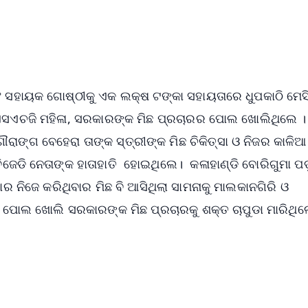
4.8 Rating
50K+ Download
OS - Scan QR
ୟଂ ସହାୟକ ଗୋଷ୍ଠୀକୁ ଏକ ଲକ୍ଷ ଟଙ୍କା ସହାୟତାରେ ଧୁପକାଠି ମେସ
ଏସଏଚଜି ମହିଳା, ସରକାରଙ୍କ ମିଛ ପ୍ରଚାରର ପୋଲ ଖୋଲିଥିଲେ ।
ରାଙ୍ଗ ବେହେରା ତାଙ୍କ ସ୍ତ୍ରୀଙ୍କ ମିଛ ଚିକିତ୍ସା ଓ ନିଜର କାଳିଆ
ିଜେଡି ନେତାଙ୍କ ହାତାହାତି ହୋଇଥିଲେ। କଳାହାଣ୍ଡି ବୋରିଗୁମା ପଡ
ାର ନିଜେ କରିଥିବାର ମିଛ ବି ଆସିଥିଲା ସାମନାକୁ ମାଲକାନଗିରି ଓ
ର ପୋଲ ଖୋଲି ସରକାରଙ୍କ ମିଛ ପ୍ରଚାରକୁ ଶକ୍ତ ଚାପୁଡା ମାରିଥି