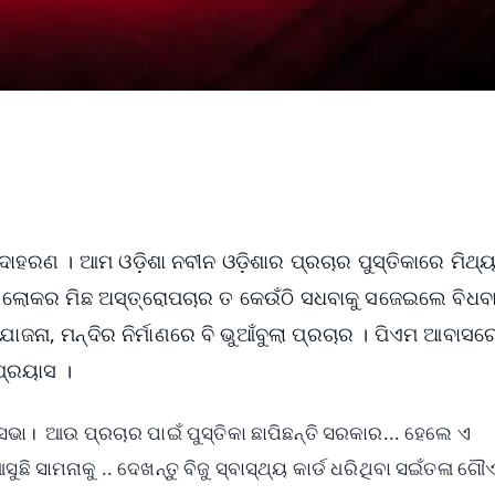
ାହରଣ । ଆମ ଓଡ଼ିଶା ନବୀନ ଓଡ଼ିଶାର ପ୍ରଚାର ପୁସ୍ତିକାରେ ମିଥ୍
ସ୍ଥ ଲୋକର ମିଛ ଅସ୍ତ୍ରୋପଚାର ତ କେଉଁଠି ସଧବାକୁ ସଜେଇଲେ ବିଧବା
ନା, ମନ୍ଦିର ନିର୍ମାଣରେ ବି ଭୁଆଁବୁଲା ପ୍ରଚାର । ପିଏମ ଆବାସରେ
ପ୍ରୟାସ ।
ା। ଆଉ ପ୍ରଚାର ପାଇଁ ପୁସ୍ତିକା ଛାପିଛନ୍ତି ସରକାର... ହେଲେ ଏ
 ସାମନାକୁ .. ଦେଖନ୍ତୁ ବିଜୁ ସ୍ବାସ୍ଥ୍ୟ କାର୍ଡ ଧରିଥିବା ସଇଁତଳା ଗ