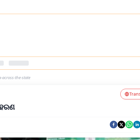
-across-the-state
Tran
ଦାହରଣ