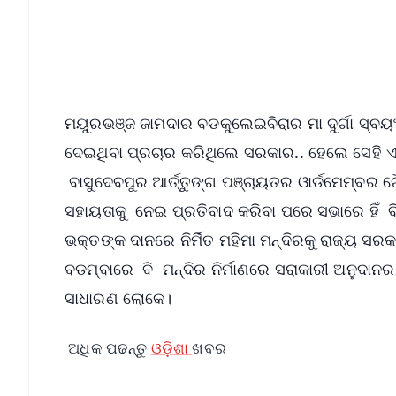
Download Free:
Android - Scan QR
i
ମୟୁରଭଞ୍ଜ ଜାମଦାର ବଡକୁଲେଇବିରାର ମା ଦୁର୍ଗା ସ୍ବ
ଦେଇଥିବା ପ୍ରଚାର କରିଥିଲେ ସରକାର.. ହେଲେ ସେହି 
ବାସୁଦେବପୁର ଆର୍ତ୍ତୁଙ୍ଗ ପଞ୍ଚାୟତର ଓାର୍ଡମେମ୍ବର ଗୌ
ସହାୟତାକୁ ନେଇ ପ୍ରତିବାଦ କରିବା ପରେ ସଭାରେ ହିଁ ବ
ଭକ୍ତଙ୍କ ଦାନରେ ନିର୍ମିତ ମହିମା ମନ୍ଦିରକୁ ରାଜ୍ୟ ସରକ
ବଡମ୍ବାରେ ବି ମନ୍ଦିର ନିର୍ମାଣରେ ସରାକାରୀ ଅନୁଦାନ
ସାଧାରଣ ଲୋକେ।
ଅଧିକ ପଢନ୍ତୁ
ଓଡ଼ିଶା
ଖବର