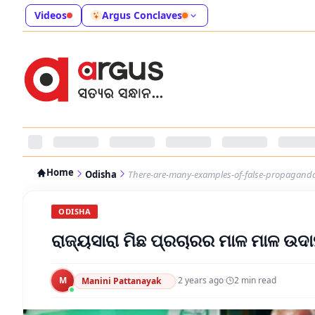
Videos
Argus Conclaves
Home
Odisha
There-are-many-examples-of-false-propaganda
ODISHA
ରାଜ୍ୟସାରା ମିଛ ପ୍ରଚାରର ମାଳ ମାଳ ଉ
M
·
2 years ago
·
2
min read
Manini Pattanayak