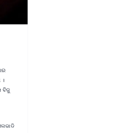
ୟାର
 ।
 ବିଜୁ
ୌଏଲଭାଡି