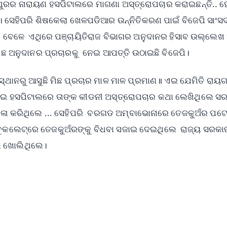
ପୁରର ନାରାୟଣ ହସପିଟାଲରେ ମାଗଣା ଅସ୍ତ୍ରୋପଚାର କରାଇଛନ୍ତି.. 
ି। ସେହିପରି ଶିଷକେଲା ଖେଳପଡିଆର ଉନ୍ନିତିକରଣ ପାଇଁ ବିଜେପି ସାଂସ
ବା ବେଳେ ଏଥିରେ ପଞ୍ଚାୟିତିରାଜ ବିଭାଗର ଅନୁଦାନର ହିସାବ ଉଲ୍ଲେଖ 
ମିଛ ଅନୁଦାନର ପ୍ରଚାରକୁ ନେଇ ଆପତ୍ତି ଉଠାଇଛି ବିଜେପି।
 ସ୍ଥାନରୁ ଆସୁଛି ମିଛ ପ୍ରଚାର ମାଳ ମାଳ ପ୍ରମାଣ॥ ଏଇ ଯେମିତି ରାୟ
ୋଇ ହସପିଟାଲରେ ତାଙ୍କ କୀଡନୀ ଅସ୍ତ୍ରୋପଚାର କଥା ଲେଖିଥିଲେ ସର
କଳା କରିଥିଲେ ... ସେହିପରି ବରଗଡ ଅମ୍ବାଭୋନାରେ ତେଜକୁଅଁର ପଟ
ଇ ବୁକଲେଟ୍‌ରେ ତେଜକୁଅଁରଙ୍କୁ ବିଧବା ସଜାଇ ଦେଇଥିଲେ ରାଜ୍ୟ ସରକା
ଲ ଖୋଲିଥିଲେ।
✨
📺 Live TV and Breaking News
⭐
⭐
⭐
⭐