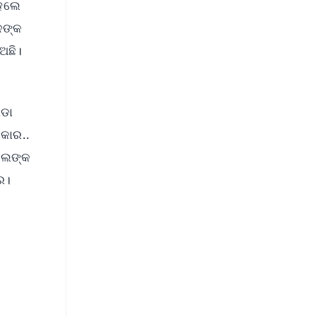
ହେଲେ
ଦଙ୍କ
ଅଛି।
ଗଡା
କାର..
େଲଙ୍କ
ର।
FREE
⭐