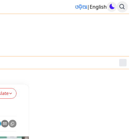
ଓଡ଼ିଆ
|
English
slate