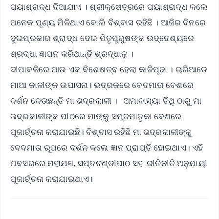
ପୟାଶ୍ରାଦ୍ଧ ଦିଆଯାଏ । ଶ୍ରୀକ୍ଷେତ୍ରରେ ପୟାଶ୍ରାଦ୍ଧ କଲେ
ଅନେକ ପୂଣ୍ୟ ମିଳିଥାଏ ବୋଲି ବିଶ୍ବାସ ରହିଛି । ଆଜିର ଦିନରେ
ଦୁଇପ୍ରକାର ଶ୍ରାଦ୍ଧ ଦେଇ ପିତୃପୁରୁଷଙ୍କ ଉଦ୍ଦେଶ୍ୟରେ
ଶ୍ରଦ୍ଧା ଜ୍ଞାପନ କରିଥାନ୍ତି ଶ୍ରଦ୍ଧାଳୁ ।
ଦୀପାବଳିରେ ଆଉ ଏକ ବିଶେଷତ୍ବ ହେଲା କାଳିପୂଜା । ଚାରିଆଡେ
ମାଆ କାଳୀଙ୍କ ଉପାସନା। ଭଦ୍ରକରେ ବେଦମାତା ବେଶରେ
ଦର୍ଶନ ଦେଉଛନ୍ତି ମା ଭଦ୍ରକାଳୀ । ଅମାବାସ୍ୟା ତିଥି ଠାରୁ ମା
ଭଦ୍ରକାଳୀଙ୍କ ପୀଠରେ ମାଙ୍କୁ ସପ୍ତମାତୃକା ବେଶରେ
ପୂଜାର୍ଚ୍ଚନା କରାଯାଇଛି। ବିଶ୍ବାସ ରହିଛି ମା ଭଦ୍ରକାଳୀଙ୍କୁ
ବେଦମାତା ରୂପରେ ଦର୍ଶନ କଲେ ଜ୍ଞାନ ପ୍ରାପ୍ତି ହୋଇଥାଏ। ଏହି
ଅବସରରେ ମହାଯଜ୍ଞ, ସପ୍ତଚଣ୍ଡୀପାଠ ସହ ରୀତିନୀତି ଅନୁଯାୟୀ
ପୂଜାର୍ଚ୍ଚନା କରାଯାଇଥାଏ।