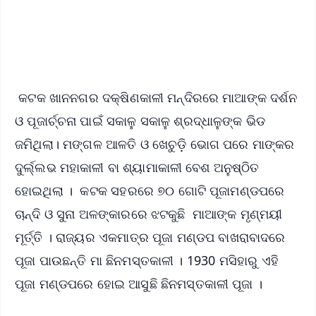
Android - Scan QR
iOS - Scan QR
କଟକ ଖାନନଗର ଦକ୍ଷିଣକାଳୀ ମନ୍ଦିରରେ ମାଆଙ୍କ ଦର୍ଶନ
ଓ ପୂଜାର୍ଚ୍ଚନା ପାଇଁ ସକାଳୁ ସକାଳୁ ଶ୍ରଦ୍ଧାଳୁଙ୍କ ଭିଡ
ଜମିଥିଲା। ମଙ୍ଗଳ ଆଳତି ଓ ଖେଚୁଡ଼ି ଭୋଗ ପରେ ମାଙ୍କର
ଦୁର୍ଲ୍ଲଭ ମହାକାଳୀ ବା ଶ୍ୟାମାକାଳୀ ବେଶ ଅନୁଷ୍ଠିତ
ହୋଇଥିଲା । କଟକ ସହରରେ ୭୦ ଗୋଟି ପୂଜାମଣ୍ଡପରେ
ଚାନ୍ଦି ଓ ସୁନା ଅଳଙ୍କାରରେ ଝଟକୁଛି ମାଆଙ୍କ ମୃଣ୍ମୟୀ
ମୂର୍ତ୍ତି । ରାଜ୍ୟର ଏକମାତ୍ର ପୂଜା ମଣ୍ଡପ ବାଖରାବାଦରେ
ପୂଜା ପାଉଛନ୍ତି ମା ଛିନମସ୍ତକାଳୀ । 1930 ମସିହାରୁ ଏହି
ପୂଜା ମଣ୍ଡପରେ ହୋଇ ଆସୁଛି ଛିନମସ୍ତକାଳୀ ପୂଜା ।