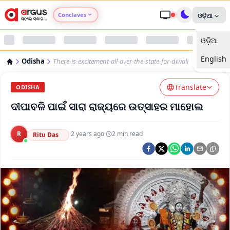
Conclaves
ଓଡ଼ିଆ
ଓଡ଼ିଆ
Argus Agri Vikas
English
Odisha
There-is-excitement-all-over-the-state-for-diwali
Argus Nari Shakti
Translate
ODISHA
Argus Education Next
ଦୀପାବଳି ପାଇଁ ସାରା ରାଜ୍ୟରେ ଉତ୍ସାହର ମାହୋଲ
Argus Health Connect
R
·
2 years ago
·
2
min read
Ritu Das
Argus Swaad Odisha
Argus Chalo Dekhein Apna Desh