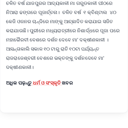
ଚଳିତ ବର୍ଷ ଯାଜପୁରର ଆଦ୍ୟକାଳୀ ମା ଗରୁଡକାଳୀ ପୀଠରେ
ନିଆରା ଢଙ୍ଗରେ ପୂଜାର୍ଚ୍ଚନା। ଚଳିତ ବର୍ଷ ୧ କ୍ବିଣ୍ଟାଲ ୪୦
କେଜି ଓଜନର ଚାନ୍ଦିରେ ମାଙ୍କୁ ଆଚ୍ଛାଦିତ କରାଯାଇ ସଜିତ
କରାଯାଉଛି। ପୁରୀରେ ମଧ୍ୟରାତ୍ରୀରେ ନିଶାର୍ଦ୍ଧରେ ପୂଜା ପରେ
ମହାଭୈରବୀ ବେଶରେ ଦର୍ଶନ ଦେବେ ମା' ଦକ୍ଷୀଣକାଳୀ ।
ଆସନ୍ତାକାଲି ସକାଳ ୧୦ ଟାରୁ ରାତି ୧୦ଟା ପର୍ଯ୍ୟନ୍ତ
ରାଜରାଜେଶ୍ବରୀ ବେଶରେ ଭକ୍ତଙ୍କୁ ଦର୍ଶନଦେବେ ମା'
ଦକ୍ଷୀଣକାଳୀ।
ଅଧିକ ପଢ଼ନ୍ତୁ
ଧର୍ମ ଓ ସଂସ୍କୃତି
ଖବର