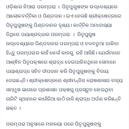
ଓଡ଼ିଶାର ନିଆରା ପରମ୍ପରା । ପିତୃପୁରୁଷଙ୍କ ଉଦ୍ଦେଶ୍ୟରେ
ଆଲୋକବର୍ତ୍ତିକା ଓ ପିଣ୍ଡଦାନ। ଇଏ ହେଉଛି ଶ୍ରୀକ୍ଷେତ୍ରରେ
ପିତୃପୁରୁଷଙ୍କୁ ପିଣ୍ଡଦାନର ଦୃଶ୍ୟ। କାର୍ତ୍ତିକ ଅମାବାସ୍ୟା
ତିଥିରେ ପୟାଶ୍ରଦ୍ଧାର ପରମ୍ପରା । ପିତୃପୁରୁଷ
ଉଦ୍ଦେଶ୍ୟରେ ପିଣ୍ଡଦାନର ପରମ୍ପରା ଓ ବଡବଡୁଆ ଡାକିବା
ହିନ୍ଦୁ ପରମ୍ପରାର କାହିଁ କେଉଁ କାଳରୁ ରହି ଆସିଛି। ଯେଉଁମାନେ
ଆଶ୍ଵିନ ପିତୃପକ୍ଷରେ ଶ୍ରାଦ୍ଧ ଦେଇପାରିନଥିଲେ ସେମାନେ
ପୟାଶ୍ରାଦ୍ଧ ସହିତ ଦୀପଦାନ କରି ପିତୃପୁରୁଷଙ୍କୁ ବିଦାୟ
ଦେଇଛନ୍ତି। ଶ୍ରୀକ୍ଷେତ୍ରରେ ଶ୍ରୀମନ୍ଦିର ରୋଷଶାଳାର ବାହ୍ୟ
ସମ୍ମୁଖ ଭାଗରେ ପ୍ରଶାସନ ପକ୍ଷରୁ ପ୍ରସ୍ତୁତ ହୋଇଥିବା
ଚାରିଟି ସ୍ଥାନରେ କାଉଁରିଆ କାଠି ଜାଳି ଶ୍ରାଦ୍ଧ ଅର୍ପଣ କରିଛନ୍ତି
ଭକ୍ତ ।
ପରମ୍ପରା ଅନୁସାରେ ମହାଳୟା ପରେ ପିତୃପୁରୁଷଙ୍କୁ