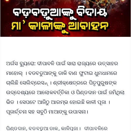
ଅର୍ଗସ ବ୍ୟୁରୋ: ଦୀପାବଳି ପାଇଁ ସାରା ରାଜ୍ୟରେ ଉତ୍ସାହର
ମାହୋଲ୍ । ବଡବଡୁଆଙ୍କୁ ଡାକି ବାଣ ଫୁଟାଇ ଧୁମଧାମରେ
ଚାଲିଛି ସେଲିବ୍ରେସନ୍ । ଶ୍ରୀକ୍ଷେତ୍ରରେ ପିତୃପୁରୁଷଙ୍କ
ଉଦ୍ଦେଶ୍ୟରେ ଆଲୋକବର୍ତ୍ତିକା ଓ ପିଣ୍ଡଦାନ ପାଇଁ ଜମିଥିଲା
ଭିଡ । ସେପଟେ ଆଜିଠୁ ଆରମ୍ଭ ହୋଇଛି କାଳୀ ପୂଜା ।
ପୂଜାର୍ଚ୍ଚନା ସହ ସବୁଠି ମାଆଙ୍କୁ ଉପାସନା।
ପିଣ୍ଡଦାନ, ବଡବଡୁଆ ଡାକ, କାଳିପୂଜା। ଦୀପାବଳିରେ