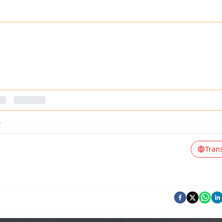
e
Tran