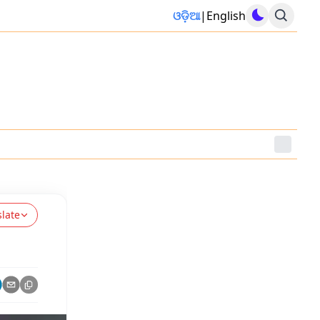
ଓଡ଼ିଆ
|
English
slate