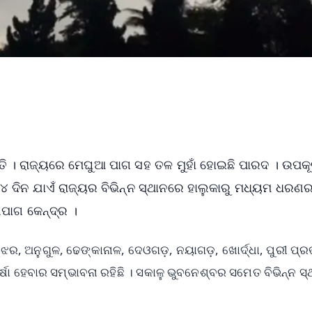
ବସ୍ତି । ରାଜ୍ୟରେ ମେଘୁଆ ପାଗ ସହ ତଳ ମୁହାଁ ହୋଇଛି ପାରଦ । ଉପକ
ରୁ ୪ ଦିନ ଯାଏଁ ରାଜ୍ୟର ବିଭିନ୍ନ ସ୍ଥାନରେ ହାଲୁକାରୁ ମଧ୍ୟମ ଧରଣର 
ିପାଗ କେନ୍ଦ୍ର ।
 ଅନୁଗୁଳ, ଢେଙ୍କାନାଳ, ଦେଓଗଡ଼, ନୟାଗଡ଼, ଖୋର୍ଦ୍ଧା, ପୁରୀ ପ୍ରଭୃ
ା ହେବାର ସମ୍ଭାବନା ରହିଛି । ସକାଳୁ ଭୁବନେଶ୍ବର ସମେତ ବିଭିନ୍ନ ସ