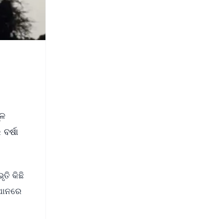
ୂଳ
ବର୍ଷା
ତି କିଛି
୍ଥାନରେ