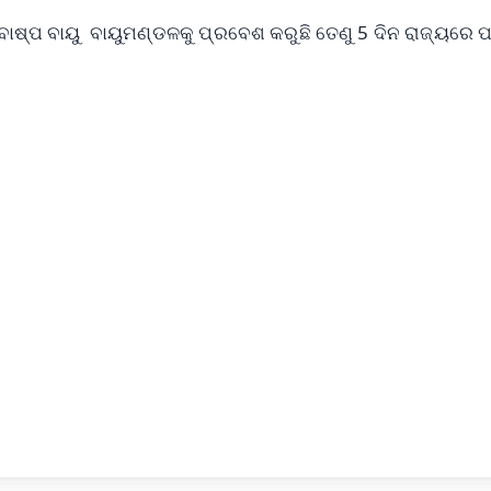
ବାଷ୍ପ ବାୟୁ ବାୟୁମଣ୍ଡଳକୁ ପ୍ରବେଶ କରୁଛି ତେଣୁ 5 ଦିନ ରାଜ୍ୟରେ 
।
✨
📺 Live TV and Breaking News
⭐
⭐
⭐
⭐
4.8 Rating
50K+ Download
OS - Scan QR