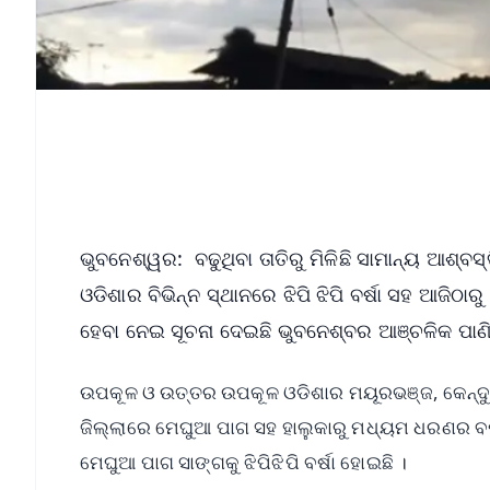
ଭୁବନେଶ୍ୱର: ବଢୁଥିବା ତାତିରୁ ମିଳିଛି ସାମାନ୍ୟ ଆଶ୍
ଓଡିଶାର ବିଭିନ୍ନ ସ୍ଥାନରେ ଝିପି ଝିପି ବର୍ଷା ସହ ଆଜିଠା
ହେବା ନେଇ ସୂଚନା ଦେଇଛି ଭୁବନେଶ୍ବର ଆଞ୍ଚଳିକ ପାଣ
ଉପକୂଳ ଓ ଉତ୍ତର ଉପକୂଳ ଓଡିଶାର ମୟୂରଭଞ୍ଜ, କେନ୍ଦୁଝର,
ଜିଲ୍ଲାରେ ମେଘୁଆ ପାଗ ସହ ହାଲୁକାରୁ ମଧ୍ୟମ ଧରଣର ବର୍ଷ
ମେଘୁଆ ପାଗ ସାଙ୍ଗକୁ ଝିପିଝିପି ବର୍ଷା ହୋଇଛି ।