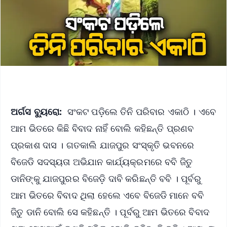
ଅର୍ଗସ ବ୍ୟୁରୋ:
ସଂକଟ ପଡ଼ିଲେ ତିନି ପରିବାର ଏକାଠି । ଏବେ
ଆମ ଭିତରେ କିଛି ବିବାଦ ନାହିଁ ବୋଲି କହିଛନ୍ତି ପ୍ରଣବ
ପ୍ରକାଶ ଦାସ । ଗତକାଲି ଯାଜପୁର ସଂସ୍କୃତି ଭବନରେ
ବିଜେଡି ସଦସ୍ୟତା ଅଭିଯାନ କାର୍ଯ୍ୟକ୍ରମରେ ବବି ଜିତୁ
ଡାନିଙ୍କୁ ଯାଜପୁରର ବିଜେଡ଼ି ଦାବି କରିଛନ୍ତି ବବି । ପୂର୍ବରୁ
ଆମ ଭିତରେ ବିବାଦ ଥିଲା ହେଲେ ଏବେ ବିଜେଡି ମାନେ ବବି
ଜିତୁ ଡାନି ବୋଲି ସେ କହିଛନ୍ତି । ପୂର୍ବରୁ ଆମ ଭିତରେ ବିବାଦ