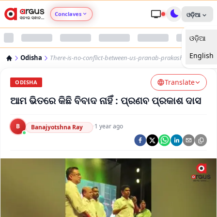
Conclaves
ଓଡ଼ିଆ
ଓଡ଼ିଆ
Argus Agri Vikas
English
Odisha
There-is-no-conflict-between-us-pranab-prakash-das
Argus Nari Shakti
Translate
ODISHA
Argus Education Next
ଆମ ଭିତରେ କିଛି ବିବାଦ ନାହିଁ : ପ୍ରଣବ ପ୍ରକାଶ ଦାସ
Argus Health Connect
B
·
1 year ago
Banajyotshna Ray
Argus Swaad Odisha
Argus Chalo Dekhein Apna Desh