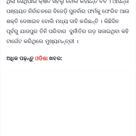
ଥିଲା ସେଥିପାଇଁ କ୍ଷତି ସହିଲୁ ବୋଲି କହିଛନ୍ତି ବବି । ଆସନ୍ତା
ପଞ୍ଚାୟତ ନିର୍ବାଚନରେ ବିଜେଡ଼ି ପୁନର୍ବାର ଫର୍ମକୁ ଫେରିବ ଆଉ
ଶକ୍ତି ଦେଖାଇବ ବୋଲି ମଧ୍ୟ ଦାବି କରିଛନ୍ତି । କିଛିଦିନ
ପୂର୍ବରୁ ଯାଜପୁର ତିନି ପରିବାର ଦୁର୍ନୀତିର ଗଡ଼ ସଜାଇଥିବା କହି
ଟାର୍ଗେଟ କରିଥିଲେ ମୁଖ୍ୟମନ୍ତ୍ରୀ ।
ଅଧିକ ପଢ଼ନ୍ତୁ
ଓଡିଶା
ଖବର: