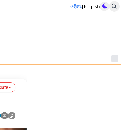
ଓଡ଼ିଆ
|
English
slate