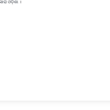
ସାରା ଓଡ଼ିଶା ।
✨
📺 Live TV and Breaking News
⭐
⭐
⭐
⭐
4.8 Rating
50K+ Download
OS - Scan QR