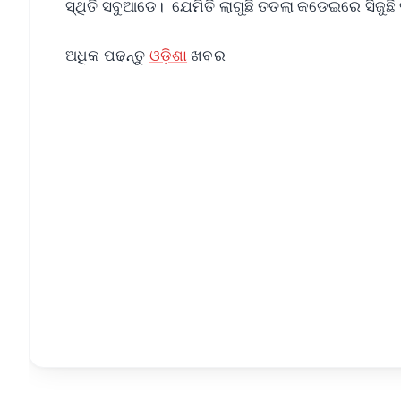
ସ୍ଥିତି ସବୁଆଡେ। ଯେମିତି ଲାଗୁଛି ତତଲା କଡେଇରେ ସିଜୁଛି 
ଅଧିକ ପଢନ୍ତୁ
ଓଡ଼ିଶା
ଖବର
📱 Get Argus News App
📰 60 Word News
🎬 Argus Podcast
🔔 Free Notification Alerts
Download Free:
Android - Scan QR
i