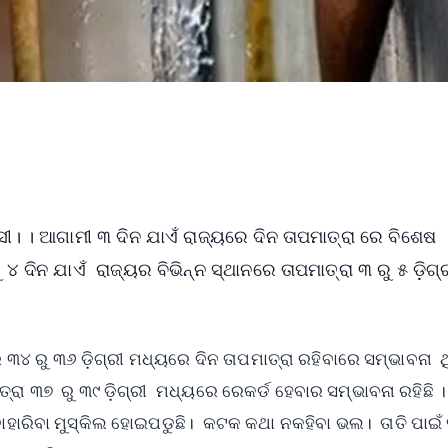
ୀ। । ଆଗାମୀ ୩ ଦିନ ଯାଏଁ ରାଜ୍ୟରେ ଦିନ ତାପମାତ୍ରା ରେ ବିଶେଷ
୪ ଦିନ ଯାଏଁ ରାଜ୍ୟର ବିଭିନ୍ନ ସ୍ଥାନରେ ତାପମାତ୍ରା ୩ ରୁ ୫ ଡ଼ିଗ୍
୩୪ ରୁ ୩୬ ଡ଼ିଗ୍ରୀ ମଧ୍ୟରେ ଦିନ ତାପମାତ୍ରା ରହିବାରେ ସମ୍ଭାବନା ଥ
୍ରା ୩୭ ରୁ ୩୯ ଡ଼ିଗ୍ରୀ ମଧ୍ୟରେ ରେକର୍ଡ ହେବାର ସମ୍ଭାବନା ରହିଛି ।
ାହାରିବା ମୁସ୍କିଲ ହୋଇପଡୁଛି। କଟକ କଥା ନକହିବା ଭଲ। ତାତି ପାଇଁ