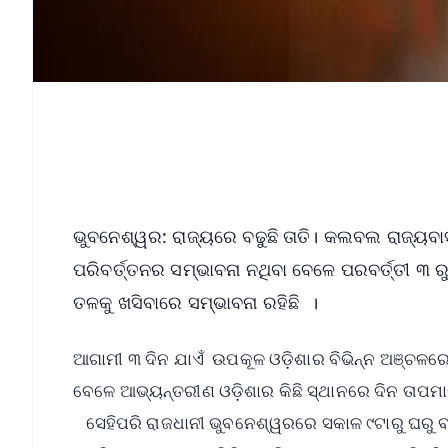
ଭୁବନେଶ୍ୱର: ରାଜ୍ୟରେ ବଢୁଛି ତାତି। କଲବଲ ରାଜ୍ୟବାସ
ପରିବର୍ତ୍ତନର ସମ୍ଭାବନା ନଥିବା ବେଳେ ପରବର୍ତ୍ତୀ ୩ ରୁ 
ତଳକୁ ଖସିବାରେ ସମ୍ଭାବନା ରହିଛି ।
ଆଗାମୀ ୩ ଦିନ ଯାଏଁ ଉପକୂଳ ଓଡ଼ିଶାର ବିଭିନ୍ନ ଅଞ୍ଚଳରେ 
ବେଳେ ଆଭ୍ୟନ୍ତରୀଣ ଓଡ଼ିଶାର କିଛି ସ୍ଥାନରେ ଦିନ ତାପମାତ
ସେହିପରି ରାଜଧାନୀ ଭୁବନେଶ୍ୱରରେ ସକାଳ ୯ଟାରୁ ଘରୁ ବ