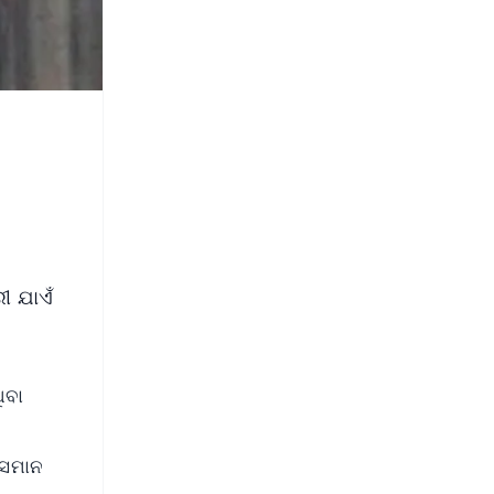
ରୀ ଯାଏଁ
ିବା
 ସମାନ