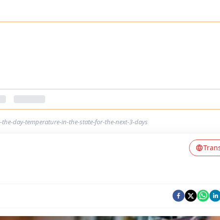
n-the-day-temperature-in-the-state-for-the-next-3-days
Tran