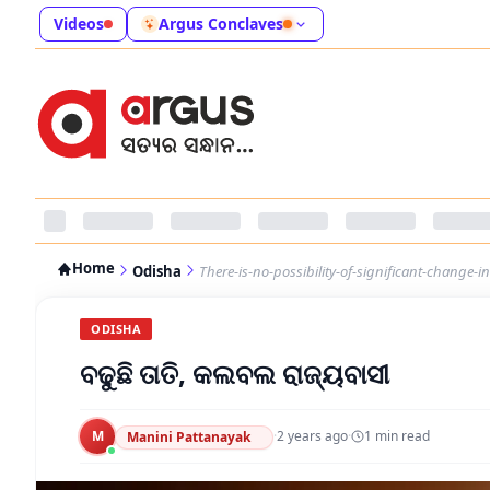
Videos
Argus Conclaves
Home
Odisha
There-is-no-possibility-of-significant-change-i
ODISHA
ବଢୁଛି ତାତି, କଲବଲ ରାଜ୍ୟବାସୀ
M
·
2 years ago
·
1
min read
Manini Pattanayak