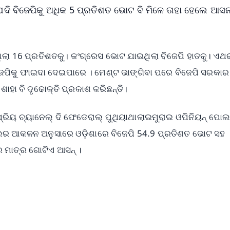
ଯଦି ବିଜେପିକୁ ଅଧିକ 5 ପ୍ରତିଶତ ଭୋଟ ବି ମିଳେ ତାହା ହେଲେ ଆସ
ଲା 16 ପ୍ରତିଶତକୁ। କଂଗ୍ରେସ ଭୋଟ ଯାଇଥିଲା ବିଜେପି ହାତକୁ। ଏଥର
ଜେପିକୁ ଫାଇଦା ଦେଇପାରେ । ମେଣ୍ଟ ଭାଙ୍ଗିବା ପରେ ବିଜେପି ସରକା
ଶାହା ବି ଦୃଢୋକ୍ତି ପ୍ରକାଶ କରିଛନ୍ତି।
୍ରିୟ ଚ୍ୟାନେଲ୍ ଦି ଫେଡେରାଲ୍ ପୁଥିୟାଥାଲାଇମୁରାଇ ଓପିନିୟନ୍ ପୋଲ
େଲର ଆକଳନ ଅନୁସାରେ ଓଡ଼ିଶାରେ ବିଜେପି 54.9 ପ୍ରତିଶତ ଭୋଟ ସହ
େ ମାତ୍ର ଗୋଟିଏ ଆସନ୍ ।
✨
📺 Live TV and Breaking News
⭐
⭐
⭐
⭐