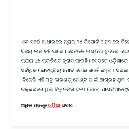
Download Free:
Android - Scan QR
i
ଏକ ସର୍ଭେ ଆଧାରରେ ନ୍ୟୁଜ୍ 18 ରିପୋର୍ଟ ଅନୁସାରେ ବ
ବିଜୟ ଲାଭ କରିପାରେ। ସେହିଭଳି ଇଣ୍ଡିଆ ଟୁଡେର ପୋଲ
ପ୍ରାୟ 25 ପ୍ରତିଶତ ହ୍ରାସ ପାଉଛି। ସେପଟେ ଓଡ଼ିଶାରେ
ସର୍ବାଧିକ ଲୋକପ୍ରିୟ ମୋଦି ବୋଲି ସର୍ଭେ କହୁଛି । ସର
ବିଜେଡି ଏହି ସବୁ କାରଣରୁ ମେଣ୍ଟ ପାଇଁ ଆଗ୍ରହ ଥିବା ଚ
ଚକ୍କରରେ ଥିଲା ବିଜୁ ଜନତା ଦଳ। ହେଲେ ପାଣ୍ଡିଆନଙ୍
ଅଧିକ ପଢ଼ନ୍ତୁ
ଓଡ଼ିଶା
ଖବର