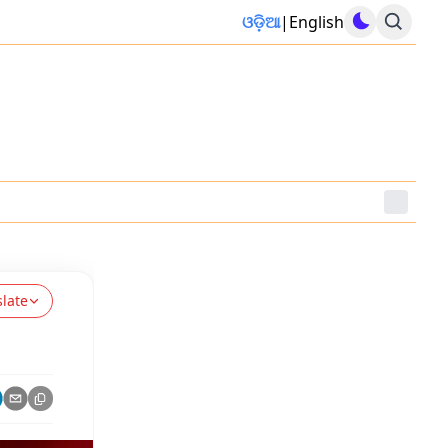
ଓଡ଼ିଆ
|
English
slate