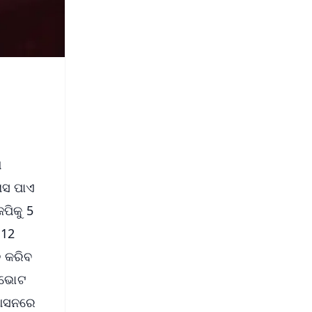
ମ
ାସ ପାଏ
ପିକୁ 5
 12
ନ କରିବ
େ ଭୋଟ
 ଆସନରେ