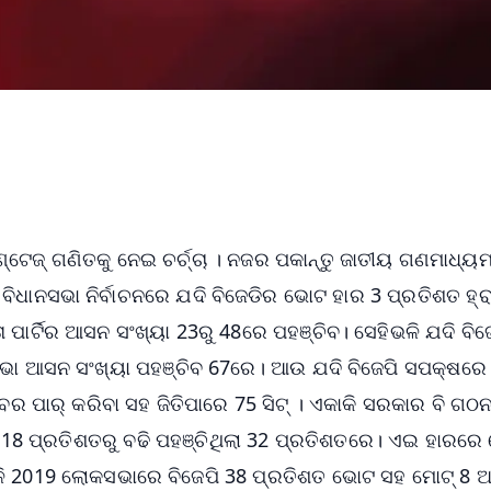
ଣ୍ଟେଜ୍ ଗଣିତକୁ ନେଇ ଚର୍ଚ୍ଚା । ନଜର ପକାନ୍ତୁ ଜାତୀୟ ଗଣମାଧ୍ୟ
ବିଧାନସଭା ନିର୍ବାଚନରେ ଯଦି ବିଜେଡିର ଭୋଟ ହାର 3 ପ୍ରତିଶତ ହ୍ର
ର୍ଟିର ଆସନ ସଂଖ୍ୟା 23ରୁ 48ରେ ପହଞ୍ଚିବ। ସେହିଭଳି ଯଦି ବିଜେ
ସଭା ଆସନ ସଂଖ୍ୟା ପହଞ୍ଚିବ 67ରେ। ଆଉ ଯଦି ବିଜେପି ସପକ୍ଷରେ
ବର ପାର୍ କରିବା ସହ ଜିତିପାରେ 75 ସିଟ୍ । ଏକାକି ସରକାର ବି ଗଠ
ର 18 ପ୍ରତିଶତରୁ ବଢି ପହଞ୍ଚିଥିଲା 32 ପ୍ରତିଶତରେ। ଏଇ ହାରର
ଭଳି 2019 ଲୋକସଭାରେ ବିଜେପି 38 ପ୍ରତିଶତ ଭୋଟ ସହ ମୋଟ୍ 8