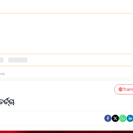
ures
Tran
୍ଚ୍ଚା