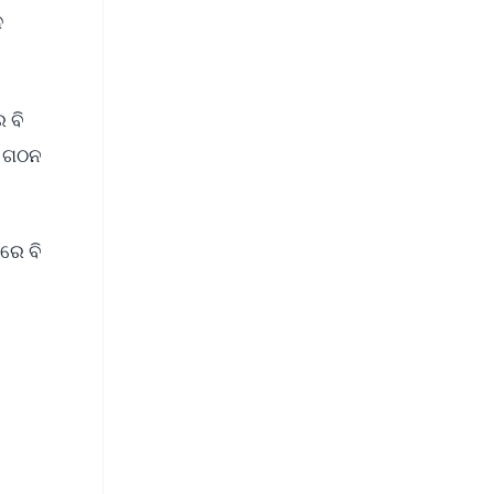
ନ
 ବି
ର ଗଠନ
ରେ ବି
FREE
⭐