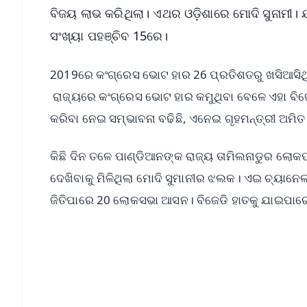
ବିଜୟ ଲାଭ କରିଥିଲା। ଏଥର ଓଡ଼ିଶାରେ ମୋଦି ସୁନାମୀ। 
ସଂଖ୍ୟା ପହଞ୍ଚିବ 15ରେ।
2019ରେ କଂଗ୍ରେସ ଭୋଟ ହାର 26 ପ୍ରତିଶତରୁ ଖସିଆସିଥି
ରାଜ୍ୟରେ କଂଗ୍ରେସ ଭୋଟ ହାର କମୁଥିବା ବେଳେ ଏହା ବି
କରିବା ନେଇ ସମ୍ଭାବନା ବଢିଛି, ଏନେଇ ଗୃହମନ୍ତ୍ରୀ ଅମିତ 
କିଛି ଦିନ ତଳେ ପାଣ୍ଡିଆନଙ୍କ ରାଜ୍ୟ ତାମିଲନାଡୁର ଲୋକପ
ଦେଖିବାକୁ ମିଳିଥିଲା ମୋଦି ସୁମାନୀର ଝଲକ। ଏଇ ଚ୍ୟାନ
ଜିତିପାରେ 20 ଲୋକସଭା ଆସନ। ବିଜେଡି ହାତକୁ ଯାଇପାର
📱 Get Argus News App
📰 60 Word News
🎬 Argus Podcast
🔔 Free Notification Alerts