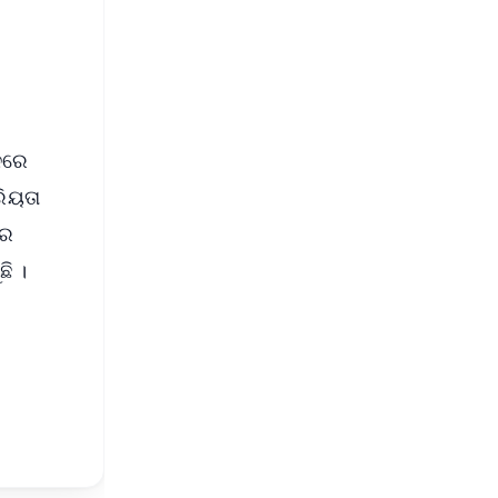
s
ନରେ
ରିୟତା
ତର
ି ।