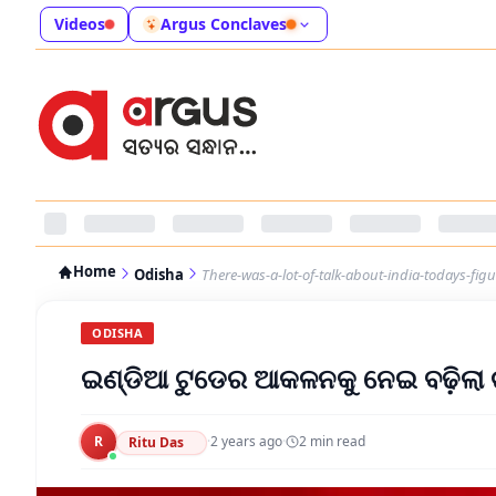
Videos
Argus Conclaves
Home
Odisha
There-was-a-lot-of-talk-about-india-todays-fig
ODISHA
ଇଣ୍ଡିଆ ଟୁଡେର ଆକଳନକୁ ନେଇ ବଢ଼ିଲା ଚର
R
·
2 years ago
·
2
min read
Ritu Das