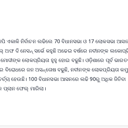
4.8 Rating
50K+ Download
OS - Scan QR
ିଜେପି ଏକାକି ନିର୍ବାଚନ ଲଢିଲେ 70 ବିଧାନସଭା ଓ 17 ଲୋକସଭା ଆସ
୍ ଅଫ ଦି ନେସନ୍ ସର୍ଭେ କହୁଛି ଅଢେଇ ବର୍ଷରେ ନବୀନଙ୍କ ଲକୋପ୍
 ମୋଦୀଙ୍କ ଲୋକପ୍ରିୟତା ହୁହୁ ହୋଇ ବଢୁଛି। ଓଡ଼ିଶାରେ ପୂର୍ବ ଭାର
କାର ବିରୋଧରେ ଜନ ଅସନ୍ତୋଷ ବଢୁଛି, ନବୀନଙ୍କ ଲୋକପ୍ରିୟତା କମୁଛ
ର୍ଚ୍ଚା ହେଉଛି। 100 ବିଧାନସଭା ଆସନରେ ଲଢି 90ରୁ ଅଧିକ ଜିତିବା
କ ପ୍ଲାନ ଫେଲ୍ ମାରିଲା।