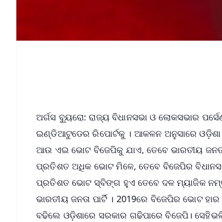
ଅର୍ଗସ ବ୍ୟୁରୋ: ରାଜ୍ୟ ବିଧାନସଭା ଓ ଲୋକସଭାର ପର୍ସେ
ଇଣ୍ଡିଆଟୁଡେର ରିପୋର୍ଟକୁ । ଆକଳନ ଅନୁସାରେ ଓଡ଼ିଶା 
ଆଉ ଏଇ ଭୋଟ ବିଜେପିକୁ ଯାଏ, ତେବେ ଭାରତୀୟ ଜନତା ପା
ପ୍ରତିଶତ ଅଧିକ ଭୋଟ ମିଳେ, ତେବେ ବିଜେପିର ବିଧାନ
ପ୍ରତିଶତ ଭୋଟ ସ୍ବିଙ୍ଗ ହୁଏ ତେବେ ଦଳ ମ୍ୟାଜିକ ନମ୍
ଭାରତୀୟ ଜନତା ପାର୍ଟି । 2019ରେ ବିଜେପିର ଭୋଟ ହା
ବଢିଲେ ଓଡ଼ିଶାରେ ସରକାର ଗଢିପାରେ ବିଜେପି। ସେହି