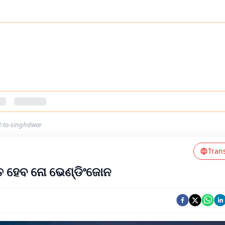
et-to-singhdwar
Tran
୍ତ ହେବ ନୋ ଭେଣ୍ଡିଂଜୋନ