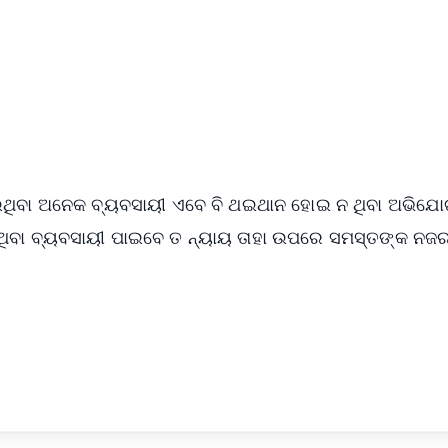
✨
📺 Live TV and Breaking News
⭐
⭐
⭐
⭐
4.8 Rating
50K+ Download
OS - Scan QR
ୋଇଥିବା ଅନେକ ବ୍ୟବସାୟୀ ଏବେ ବି ଥଇଥାନ ହୋଇ ନ ଥିବା ଅଭିଯ
ଥିବା ବ୍ୟବସାୟୀ ପାଇବେ ତ ନ୍ୟାୟ ତାହା ଉପରେ ସମସ୍ତଙ୍କ ନଜ