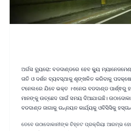
ଅର୍ଗସ ବ୍ୟୁରୋ: ବଡଦାଣ୍ଡରେ ହେବ କ୍ୟୁ ମ୍ୟାନେଜମେଣ୍
ତାତି ଓ ଦର୍ଶନ ବ୍ୟବସ୍ଥାକୁ ଶୃଙ୍ଖଳିତ କରିବାକୁ ପଦକ୍ଷେ
ଟନେଲରେ ଯିବେ ଭକ୍ତ ।ଏନେଇ ବଡଦାଣ୍ଡ ପାର୍ଶ୍ଵରୁ ହ
ମାନଙ୍କୁ ଉଚ୍ଛେଦ ପାଇଁ ସମୟ ଦିଆଯାଇଛି। ଉଠାଦୋକାନୀ
ବଡଦାଣ୍ଡ ଜାଗାକୁ ଉନ୍ନୟନ କାର୍ଯ୍ୟକୁ ଓବିସିସିକୁ ହସ୍ତ
ତେବେ ଉଠାଦୋକାନୀଙ୍କ ଚିହ୍ନଟ ପ୍ରକ୍ରିୟା ଆରମ୍ଭ ହୋଇ