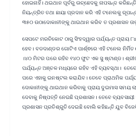
ହୋଇନାହିଁ। ଥଇଥାନ ପୂର୍ବରୁ ଉଚ୍ଛେଦକୁ ନାପସନ୍ଦ କରିଛ
ନିୟନ୍ତ୍ରିତ ତଥା ଛାୟା ପ୍ରଦାନ କରି ଏହି ଟନେଲକୁ ରୂପ
୩୫୦ ଉଠାଦୋକାନୀଙ୍କୁ ଥାଇଥାନ କରିବ ତ ପ୍ରଶାସନ ତାକୁ
ସେପଟେ ମରଚିକୋଟ ଠାରୁ ସିଂହଦ୍ୱାର ପର୍ଯ୍ୟନ୍ତ ପ୍ରା
ହେବ। ବଡଦାଣ୍ଡର ଗୋଟିଏ ପାର୍ଶ୍ଵରେ ଏହି ଟନେଲ ନିର୍ମିତ
।୪୦ ମିଟର ପରେ ରହିବ ୧୪୦ ଫୁଟ ଏକ ସୁ ଷ୍ଟାଣ୍ଡ। ଶ୍ରୀଜଗନ
ପର୍ଯ୍ୟନ୍ତ ଅଞ୍ଚଳ ମଧ୍ୟରେ ରହିବ ଏହି ବ୍ୟବସ୍ଥା। ତ
ପରେ ଏହାକୁ ଇନଷ୍ଟଲ କରାଯିବ। ତେବେ ପ୍ରାଥମିକ ପର୍ଯ୍ୟ
ଦୋକାନୀଙ୍କୁ ଥାଇଥାନ କରିବାକୁ ପ୍ରାୟ ଦୁଇମାସ ସମୟ ଲା
ଦେବାକୁ ନିଷ୍ପତ୍ତି ନେଇଛି ପ୍ରଶାସନ। ତେବେ ବ୍ୟବସାୟୀ
ପ୍ରଶାସନ ପ୍ରତିଶ୍ରୁତି ଦେଇଛି ବୋଲି କହିଛନ୍ତି ଯୁବ ବିଜେ