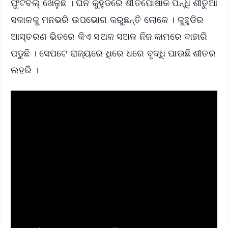
ଫୁଟବଲ୍ ଖେଳୁଛି । ଘନ କୁହୁଡିରେ ଶୀତପୋଷାକ ପିନ୍ଧି ଶୀତୁଆ
ସକାଳକୁ ମନଭରି ଉପଭୋଗ କରୁଛନ୍ତି ଲୋକେ । କୁହୁଡିର
ଆସ୍ତରଣ ଭିତରେ କିଏ ସଅଳ ସଅଳ ନିଜ କାମରେ ବାହାରି
ପଡୁଛି । ସେପଟେ ରାଜ୍ୟରେ ଧିରେ ଧରେ ବୃଦ୍ଧି ପାଉଛି ଶୀତର
ଲହରି ।