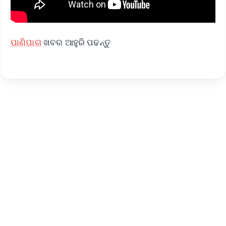
ପାଣିପାଗ
ଖବର ଆହୁରି ପଢନ୍ତୁ