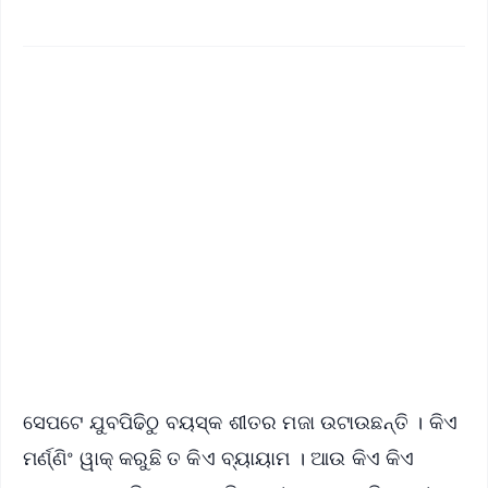
✨
📱 Get Argus News App
📰 60 Word News
🎬 Argus Podcast
📺 Live TV and Breaking News
🔔 Free Notification Alerts
Download Free:
Android - Scan QR
iOS - Scan QR
ସେପଟେ ଯୁବପିଢିଠୁ ବୟସ୍କ ଶୀତର ମଜା ଉଟାଉଛନ୍ତି । କିଏ
ମର୍ଣ୍ଣିଂ ୱାକ୍ କରୁଛି ତ କିଏ ବ୍ୟାୟାମ । ଆଉ କିଏ କିଏ