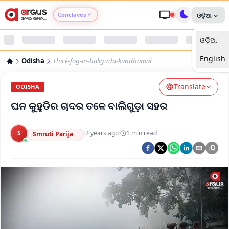
Conclaves
ଓଡ଼ିଆ
ଓଡ଼ିଆ
Argus Agri Vikas
English
Odisha
Thick-fog-in-baliguda-kandhamal
Argus Nari Shakti
Translate
ODISHA
Argus Education Next
ଘନ କୁହୁଡିର ଚାଦର ତଳେ ବାଲିଗୁଡ଼ା ସହର
Argus Health Connect
S
·
2 years ago
·
1
min read
Smruti Parija
Argus Swaad Odisha
Argus Chalo Dekhein Apna Desh