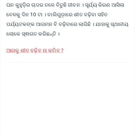
ଘନ କୁହୁଡ଼ିର ଚାଦର ତଳେ ବିତୁଛି ଜୀବନ । ସୂର୍ଯ୍ୟ କିରଣ ଆସିଲା
ବେଳକୁ ଦିନ 10 ଟା । ବାଲିଗୁଡ଼ାରେ ଶୀତ ବଢ଼ିବା ସହିତ
ପର୍ଯ୍ୟଟକଙ୍କ ଆଗମନ ବି ବଢ଼ିବାରେ ଲାଗିଛି । ଯାହାକୁ ସ୍ଥାନୀୟ
ଲୋକେ ସ୍ଵାଗତ କରିଛନ୍ତି ।
ଆଗକୁ ଶୀତ ବଢ଼ିବ ନା କମିବ ?