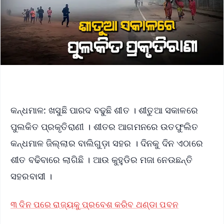
କନ୍ଧମାଳ: ଖସୁଛି ପାରଦ ବଢୁଛି ଶୀତ । ଶୀତୁଆ ସକାଳରେ
ପୁଲକିତ ପ୍ରକୃତିରାଣୀ । ଶୀତର ଆଗମନରେ ଉତଫୁଲିତ
କନ୍ଧମାଳ ଜିଲ୍ଲାର ବାଲିଗୁଡ଼ା ସହର । ଦିନକୁ ଦିନ ଏଠାରେ
ଶୀତ ବଢିବାରେ ଲାଗିଛି । ଆଉ କୁହୁଡିର ମଜା ନେଉଛନ୍ତି
ସହରବାସୀ ।
୩ ଦିନ ପରେ ରାଜ୍ୟକୁ ପ୍ରବେଶ କରିବ ଥଣ୍ଡା ପବନ