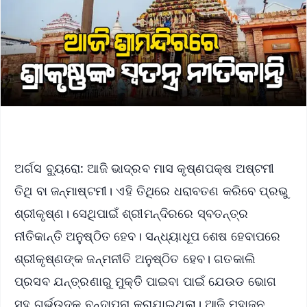
ଅର୍ଗସ ବ୍ୟୁରୋ: ଆଜି ଭାଦ୍ରବ ମାସ କୃଷ୍ଣପକ୍ଷ ଅଷ୍ଟମୀ
ତିଥି ବା ଜନ୍ମାଷ୍ଟମୀ। ଏହି ତିଥିରେ ଧରାବତଣ କରିବେ ପ୍ରଭୁ
ଶ୍ରୀକୃଷ୍ଣ। ସେଥିପାଇଁ ଶ୍ରୀମନ୍ଦିରରେ ସ୍ବତନ୍ତ୍ର
ନୀତିକାନ୍ତି ଅନୁଷ୍ଠିତ ହେବ। ସନ୍ଧ୍ୟାଧୂପ ଶେଷ ହେବାପରେ
ଶ୍ରୀକୃଷ୍ଣଙ୍କ ଜନ୍ମନୀତି ଅନୁଷ୍ଠିତ ହେବ। ଗତକାଲି
ପ୍ରସବ ଯନ୍ତ୍ରଣାରୁ ମୁକ୍ତି ପାଇବା ପାଇଁ ଯେଉଡ ଭୋଗ
ସହ ଗର୍ଭଉଦକ ବନ୍ଦାପନା କରାଯାଇଥିଲା। ଆଜି ମହାଜନ