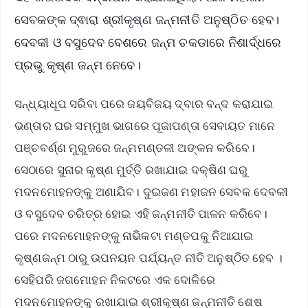
ସେବକଙ୍କ ଦ୍ଵାରା ଶ୍ରୀକୃଷ୍ଣ ଜନ୍ମନୀତି ଅନୁଷ୍ଠିତ ହେବ।
ଦେବକୀ ଓ ବସୁଦେବ ବେଶରେ ଜନ୍ମ ଚକଡାରେ ନିଶାର୍ଦ୍ଧରେ
ପ୍ରଭୁ କୃଷ୍ଣ ଜନ୍ମ ନେବେ।
ସନ୍ଧ୍ୟାଧୂପ ସରିବା ପରେ ଜୟବିଜୟ ଦ୍ବାର ବନ୍ଦ କରାଯାଇ
ଭଣ୍ତାର ଘର ସମ୍ମୁଖ ଭାଗରେ ପୂଜାପଣ୍ତା ସେବାୟତ ମାନେ
ପଞ୍ଚବର୍ଣ୍ଣ ମୁରୁଜରେ ଜନ୍ମମଣ୍ତଳୀ ଅଙ୍କନ କରିବେ।
ସେଠାରେ ସୁନାର କୃଷ୍ଣ ମୁର୍ତ୍ତି ରଖାଯାଇ ଦକ୍ଷିଣ ଘରୁ
ମଦନମୋହନଙ୍କୁ ଅଣାଯିବ। ଦୁଇଜଣ ମହାଜନ ସେବକ ଦେବକୀ
ଓ ବସୁଦେବ ଚରିତ୍ର ହୋଇ ଏହି ଜନ୍ମନୀତି ପାଳନ କରିବେ।
ପରେ ମଦନମୋହନଙ୍କୁ ନାଭିକଟା ମଣ୍ତପକୁ ନିଆଯାଇ
କୃଷ୍ଣଜନ୍ମ ଠାରୁ ଉପନୟନ ପର୍ଯ୍ୟନ୍ତ ନୀତି ଅନୁଷ୍ଠିତ ହେବ ।
ସେହିପରି ଜଗମୋହନ ନିକଟରେ ଏକ ଦୋଳିରେ
ମଦନମୋହନଙ୍କୁ ରଖାଯାଇ ଶ୍ରୀକୃଷ୍ଣ ଜନ୍ମନୀତି ଶେଷ