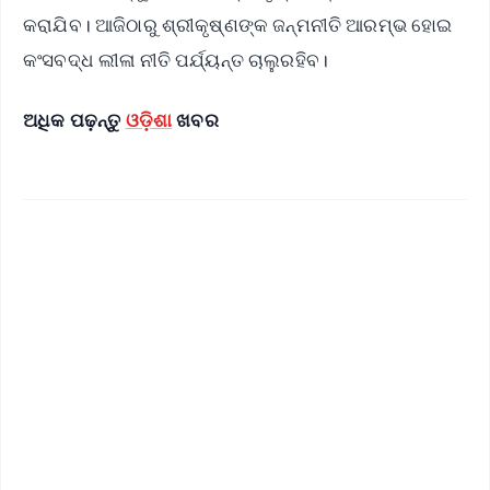
କରାଯିବ। ଆଜିଠାରୁ ଶ୍ରୀକୃଷ୍ଣଙ୍କ ଜନ୍ମନୀତି ଆରମ୍ଭ ହୋଇ
କଂସବଦ୍ଧ ଲୀଳା ନୀତି ପର୍ଯ୍ୟନ୍ତ ଚାଲୁରହିବ।
ଅଧିକ ପଢ଼ନ୍ତୁ
ଓଡ଼ିଶା
ଖବର