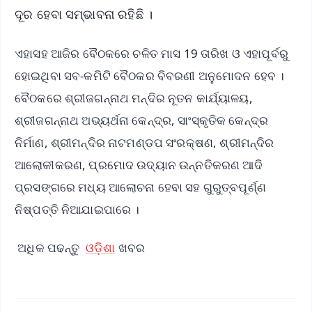
ଦୂର ହେବା ସମ୍ଭାବନା ରହିଛି ।
ଏହାସହ ଆଜିର ବୈଠକରେ ଚଳିତ ମାସ 19 ତାରିଖ ଓ ଏହାପୂର୍ବରୁ
ହୋଇଥିବା ସବ-କମିଟି ବୈଠକର ବିବରଣୀ ଅନୁମୋଦନ ହେବ ।
ବୈଠକରେ ଶ୍ରୀଜଗନ୍ନାଥ ମନ୍ଦିର ନୂତନ କାର୍ଯ୍ୟାଳୟ,
ଶ୍ରୀଜଗନ୍ନାଥ ଅଭ୍ୟର୍ଥନା କେନ୍ଦ୍ର, ସାଂସ୍କୃତିକ କେନ୍ଦ୍ର
ନିର୍ମାଣ, ଶ୍ରୀମନ୍ଦିର ନାଟମଣ୍ଡପ ସଂରକ୍ଷଣ, ଶ୍ରୀମନ୍ଦିର
ଆଲୋକୀକରଣ, ପ୍ରମୋଦ ଉଦ୍ୟାନ ଉନ୍ନତିକରଣ ଆଦି
ପ୍ରସଙ୍ଗରେ ମଧ୍ୟ ଆଲୋଚନା ହେବା ସହ ଗୁରୁତ୍ବପୂର୍ଣ୍ଣ
ନିଷ୍ପତ୍ତି ନିଆଯାଇପାରେ ।
ଅଧିକ ପଢନ୍ତୁ
ଓଡ଼ିଶା
ଖବର