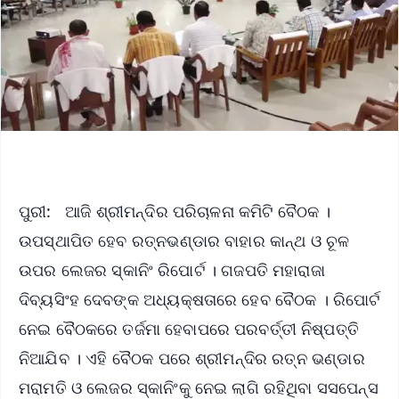
ପୁରୀ: ଆଜି ଶ୍ରୀମନ୍ଦିର ପରିଚାଳନା କମିଟି ବୈଠକ ।
ଉପସ୍ଥାପିତ ହେବ ରତ୍ନଭଣ୍ଡାର ବାହାର କାନ୍ଥ ଓ ଚୂଳ
ଉପର ଲେଜର ସ୍କାନିଂ ରିପୋର୍ଟ । ଗଜପତି ମହାରାଜା
ଦିବ୍ୟସିଂହ ଦେବଙ୍କ ଅଧ୍ୟକ୍ଷତାରେ ହେବ ବୈଠକ । ରିପୋର୍ଟ
ନେଇ ବୈଠକରେ ତର୍ଜମା ହେବାପରେ ପରବର୍ତ୍ତୀ ନିଷ୍ପତ୍ତି
ନିଆଯିବ । ଏହି ବୈଠକ ପରେ ଶ୍ରୀମନ୍ଦିର ରତ୍ନ ଭଣ୍ଡାର
ମରାମତି ଓ ଲେଜର ସ୍କାନିଂକୁ ନେଇ ଲାଗି ରହିଥିବା ସସପେନ୍ସ