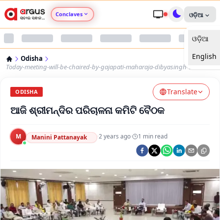
Conclaves
ଓଡ଼ିଆ
ଓଡ଼ିଆ
Argus Agri Vikas
English
Odisha
Argus Nari Shakti
Today-meeting-will-be-chaired-by-gajapati-maharaja-dibyasingh-dev
Translate
Argus Education Next
ODISHA
ଆଜି ଶ୍ରୀମନ୍ଦିର ପରିଚାଳନା କମିଟି ବୈଠକ
Argus Health Connect
M
·
2 years ago
·
1
min read
Manini Pattanayak
Argus Swaad Odisha
Argus Chalo Dekhein Apna Desh