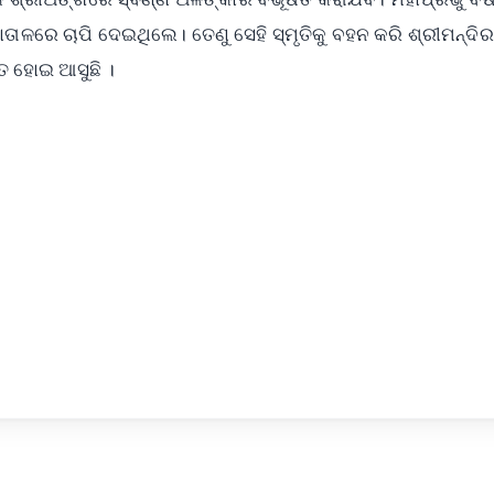
ାଳରେ ଚାପି ଦେଇଥିଲେ। ତେଣୁ ସେହି ସ୍ମୃତିକୁ ବହନ କରି ଶ୍ରୀମନ୍ଦି
ଅନୁଷ୍ଠିତ ହୋଇ ଆସୁଛି ।
✨
📺 Live TV and Breaking News
⭐
⭐
⭐
⭐
4.8 Rating
50K+ Download
OS - Scan QR