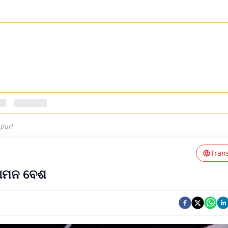
-puri
Tran
ବାମନ ବେଶ