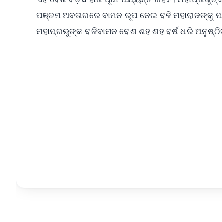
ପଞ୍ଚମ ଅବତାରରେ ବାମନ ରୂପ ନେଇ ବଳି ମହାରାଜଙ୍କୁ ପାତ
ମହାପ୍ରଭୁଙ୍କ ବଳିବାମନ ବେଶ ଶହ ଶହ ବର୍ଷ ଧରି 
📱 Get Argus News App
📰 60 Word News
🎬 Argus Podcast
🔔 Free Notification Alerts
Download Free:
Android - Scan QR
i