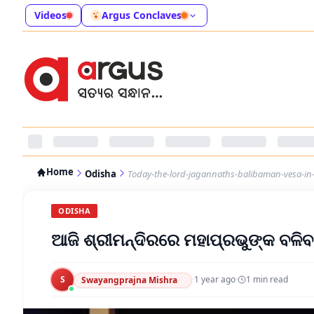
Videos
Argus Conclaves
Home
Odisha
Today-the-lord-jagannaths-balibaman-vesa-in
ODISHA
ଆଜି ଶ୍ରୀମନ୍ଦିରରେ ମହାପ୍ରଭୁଙ୍କ ବଳି
S
·
1 year ago
·
1
min read
Swayangprajna Mishra