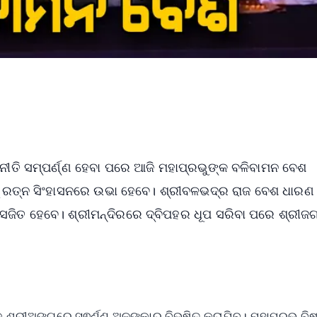
 ନୀତି ସମ୍ପର୍ଣ୍ଣ ହେବା ପରେ ଆଜି ମହାପ୍ରଭୁଙ୍କ ବଳିବାମନ ବେଶ
ୁ ରତ୍ନ ସିଂହାସନରେ ଉଭା ହେବେ। ଶ୍ରୀବଳଭଦ୍ର ରାଜ ବେଶ ଧାରଣ
 ସଜିତ ହେବେ। ଶ୍ରୀମନ୍ଦିରରେ ଦ୍ବିପହର ଧୂପ ସରିବା ପରେ ଶ୍ରୀଜଗ
କ ଶ୍ରୀଅଙ୍ଗରେ ସ୍ଵର୍ଣ୍ଣ ଅଳଙ୍କାର ବିଭୂଷିତ କରାଯିବ। ମହାପ୍ରଭୁ ବିଷ