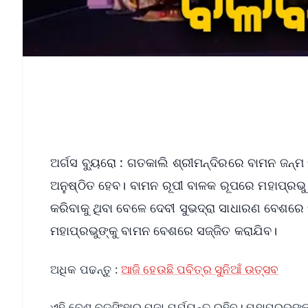
ଅର୍ଗସ ବ୍ୟୁରୋ : ଗତକାଲି ଶ୍ରୀମନ୍ଦିରରେ ବାମନ ଜନ୍ମ
ଅନୁଷ୍ଠିତ ହେବ। ବାମନ ରୂପୀ ବାଳକ ରୂପରେ ମହାପ୍ରଭ
କରିବାକୁ ଥିବା ବେଳେ ଦେବୀ ସୁଭଦ୍ରା ସାଧାରଣ ବେଶରେ
ମହାପ୍ରଭୁଙ୍କୁ ବାମନ ବେଶରେ ସଜ୍ଜିତ କରାଯିବ।
ଅଧିକ ପଢନ୍ତୁ :
ଆଜି ହେଉଛି ପବିତ୍ର ସୁନିଆଁ ଉତ୍ସବ
ଏହି ବେଶ ବଡ଼ସିଂହାର ପୂଜା ପର୍ଯ୍ୟନ୍ତ ରହିବ। ମହାପ୍ରଭୁଙ୍