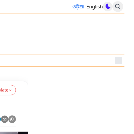
ଓଡ଼ିଆ
|
English
slate