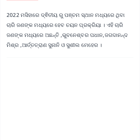
2022 ମସିହାରେ ଦ୍ଵିତୀୟ ରୁ ପଞ୍ଚମ ସ୍ଥାନ ମଧ୍ୟରେ ଥିବା
ଚାରି ଜଣଙ୍କ ମଧ୍ୟରେ ହେବ ଚୟନ ପ୍ରକ୍ରିୟା । ଏହି ଚାରି
ଜଣଙ୍କ ମଧ୍ୟରେ ଅଛନ୍ତି ,ଭୁବନେଶ୍ବର ପଧାନ,ଜଗଦାନନ୍ଦ
ମିଶ୍ର ,ଆର୍ତ୍ତତ୍ରାଣ ସୁନାନି ଓ ସୁଶୀଲ ମେହେର ।