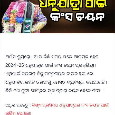
ଅର୍ଗସ ବ୍ୟୁରୋ : ଆଉ କିଛି ସମୟ ପରେ ଆରମ୍ଭ ହେବ
2024 -25 ଧନୁଯାତ୍ରା ପାଇଁ କଂସ ଚୟନ ପ୍ରକ୍ରିୟା।
ଏଥିପାଇଁ ବରଗଡ଼ ବିଜୁ ପଟ୍ଟନାୟକ ଟାଉନ ହଲ ରେ
ଧନୁଯାତ୍ରା କମିଟି ତରଫରୁ ସମସ୍ତ ବ୍ୟବସ୍ଥା କରାଯାଇଛି।
ତିନି ଜଣ ଜୁରୀ ମେମ୍ବର ଙ୍କ ଦ୍ଵାରା ଚୟନ ହେବେ କଂସ ।
ଅଧିକ ପଢନ୍ତୁ :
ବିଶ୍ଵ ପ୍ରସିଦ୍ଧ ଧନୁଯାତ୍ରାର କଂସ ଚୟନ ପାଇଁ
ତାରିଖ ଘୋଷଣା