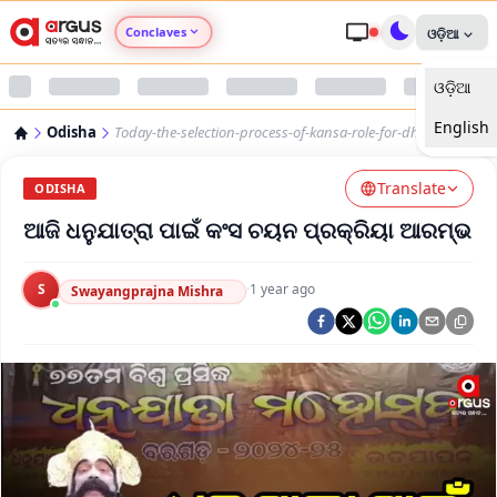
Conclaves
ଓଡ଼ିଆ
ଓଡ଼ିଆ
Argus Agri Vikas
English
Odisha
Today-the-selection-process-of-kansa-role-for-dhanujatra
Argus Nari Shakti
Translate
ODISHA
Argus Education Next
ଆଜି ଧନୁଯାତ୍ରା ପାଇଁ କଂସ ଚୟନ ପ୍ରକ୍ରିୟା ଆରମ୍ଭ
Argus Health Connect
S
·
1 year ago
Swayangprajna Mishra
Argus Swaad Odisha
Argus Chalo Dekhein Apna Desh