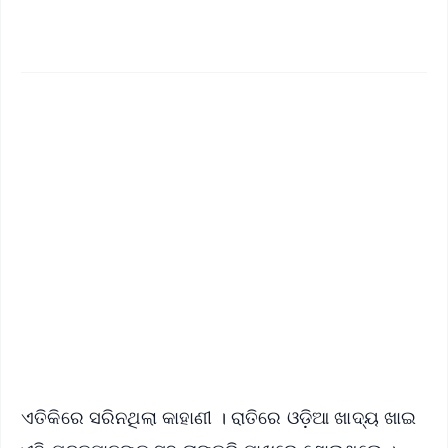
✨
📱 Get Argus News App
📰 60 Word News
🎬 Argus Podcast
📺 Live TV and Breaking News
🔔 Free Notification Alerts
Download Free:
Android - Scan QR
iOS - Scan QR
ଏତିକିରେ ସରିନଥିଲା କାହାଣୀ । ରାତିରେ ଓଡ଼ିଆ ଖାଦ୍ୟ ଖାଇ