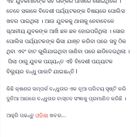
ଏହି ଯୁବକମାନଙ୍କ ସହ ତାଙ୍କରି ପାଖରେ ଶୋଇଥିଲେ ।
ତେବେ ସକାଳେ ବିଦେଶୀ ପର୍ଯ୍ୟଟକଙ୍କ ବିଷୟରେ ପୋଲିସ
ଖବର ପାଇଥିଲା । ଆଉ ଯୁବକକୁ ଥାନାକୁ ନେବାବେଳେ
ସ୍ଥାନୀୟ ଯୁବକଙ୍କ ଆଖି ଛଳ ଛଳ ହୋଇପଡିଥିଲା । ସୋର
ପୋଲିସ ପର୍ଯ୍ୟଟକଙ୍କ ଭିସା ଯାଞ୍ଚ କରିବା ପରେ ସବୁ ଠିକ
ଥିବା ଏବଂ ବାଟ ଭୁଲିଯାଇଥିବା ଜାଣିବା ପରେ ଛାଡିଦେଇଥିଲା ।
ପିଲା ଠାରୁ ଯୁବକ ପଯ୍ୟନ୍ତ ଏହି ବିଦେଶୀ ପଯ୍ୟଟକ
ବିଲ୍ୟୁର ବନ୍ଧୁ ପାଲଟି ଯାଇଛନ୍ତି l
କିଛି କ୍ଷଣର ସମ୍ପର୍କ ବନ୍ଧୁତାର ଏକ ନୂଆ ପରିଚୟ ସୃଷ୍ଟି କରି
ଦୁନିଆ ଆଗରେ ବନ୍ଧୁତାର ବାସ୍ତବ ସଂଜ୍ଞାକୁ ପ୍ରମାଣିତ କରିଛି ।
ଆହୁରି ପଢନ୍ତୁ
ଓଡିଶା
ଖବର...