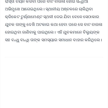
ରାସ୍ତା ଚୟନ କରିବା ପରେ ବାଟ ବାଉଳା ହୋଇ ସିନ୍ଧିଆ
ଅଭିମୁଖେ ଆଗେଇଥିଲେ। ସ୍ଥାନୀୟ ଅଞ୍ଚଳରେ ଚାଲିଥିବା
କ୍ରିକେଟ ଟୁର୍ଣ୍ଣାମେଣ୍ଟ ସ୍ଥଳୀ ଦେଇ ଯିବା ବେଳେ ସେଠାକାର
ଯୁବକ ତାଙ୍କୁ ଦେଖି ଅଟକାଇ କଥା ହେବା ପରେ ସେ ବାଟ ବାଉଳା
ହୋଇଥିବା ଜାଣିବାକୁ ପାଇଥିଲେ। ଏହି ଯୁବକମାନେ ବିଲ୍ୟୁଙ୍କ
ସହ ବନ୍ଧୁ ବାନ୍ଧି ତାଙ୍କ ସମସ୍ୟାର ସମାଧାନ ବାହାର କରିଥିଲେ।