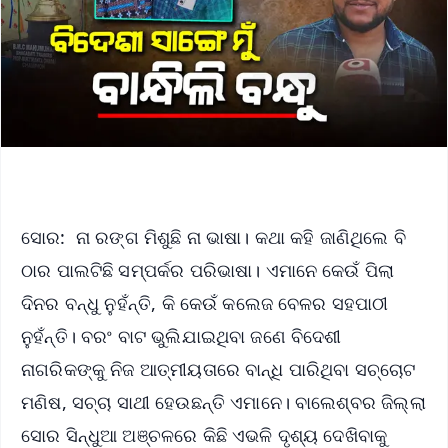
ସୋର: ନା ରଙ୍ଗ ମିଶୁଛି ନା ଭାଷା। କଥା କହି ଜାଣିଥିଲେ ବି
ଠାର ପାଲଟିଛି ସମ୍ପର୍କର ପରିଭାଷା। ଏମାନେ କେଉଁ ପିଲା
ଦିନର ବନ୍ଧୁ ନୁହଁନ୍ତି, କି କେଉଁ କଲେଜ ବେଳର ସହପାଠୀ
ନୁହଁନ୍ତି। ବରଂ ବାଟ ଭୁଲିଯାଇଥିବା ଜଣେ ବିଦେଶୀ
ନାଗରିକଙ୍କୁ ନିଜ ଆତ୍ମୀୟତାରେ ବାନ୍ଧି ପାରିଥିବା ସଚ୍ଚୋଟ
ମଣିଷ, ସଚ୍ଚା ସାଥୀ ହେଉଛନ୍ତି ଏମାନେ। ବାଲେଶ୍ବର ଜିଲ୍ଲା
ସୋର ସିନ୍ଧୁଆ ଅଞ୍ଚଳରେ କିଛି ଏଭଳି ଦୃଶ୍ୟ ଦେଖିବାକୁ