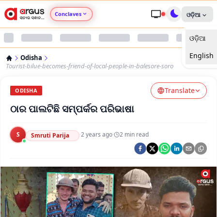
Conclaves
ଓଡ଼ିଆ
ଓଡ଼ିଆ
Argus Agri Vikas
English
Odisha
Argus Nari Shakti
Tourist-bilue-becomes-friend-of-local-people-in-balesore-soro
Translate
Argus Education Next
ODISHA
ଠାର ପାଲଟିଛି ସମ୍ପର୍କର ପରିଭାଷା
Argus Health Connect
S
·
2 years ago
·
2
min read
Smruti Parija
Argus Swaad Odisha
Argus Chalo Dekhein Apna Desh