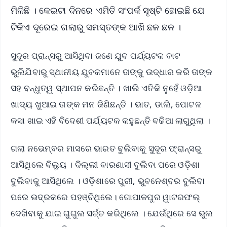
ମିଳିଛି । କେଇଟା ଦିନରେ ଏମିତି ସଂପର୍କ ସୃଷ୍ଟି ହୋଇଛି ଯେ
ଟିକିଏ ଦୂରେଇ ଗଲାରୁ ସମସ୍ତଙ୍କ ଆଖି ଛଳ ଛଳ ।
ସୁଦୂର ପ୍ରାନ୍ସରୁ ଆସିଥିବା ଜଣେ ଯୁବ ପର୍ଯ୍ୟଟକ ବାଟ
ଭୁଲିଯିବାରୁ ସ୍ଥାନୀୟ ଯୁବକମାନେ ତାଙ୍କୁ ଉଦ୍ଧାର କରି ତାଙ୍କ
ସହ ବନ୍ଧୁତ୍ୱ ସ୍ଥାପନ କରିଛନ୍ତି । ଖାଲି ଏତିକି ନୁହେଁ ଓଡ଼ିଆ
ଖାଦ୍ୟ ଖୁଆଇ ତାଙ୍କ ମନ ଜିଣିଛନ୍ତି । ଭାତ, ଡାଲି, ପୋଟଳ
କସା ଖାଇ ଏହି ବିଦେଶୀ ପର୍ଯ୍ୟଟକ କହୁଛନ୍ତି ବଢିଆ ଲାଗୁଥିଲା ।
ଗଲା ନଭେମ୍ବର ମାସରେ ଭାରତ ବୁଲିବାକୁ ସୁଦୂର ଫ୍ରାନ୍ସରୁ
ଆସିଥିଲେ ବିଲ୍ୟୁ । ଦିଲ୍ଲୀ ବାରଣାସୀ ବୁଲିବା ପରେ ଓଡ଼ିଶା
ବୁଲିବାକୁ ଆସିଥିଲେ । ଓଡ଼ିଶାରେ ପୁରୀ, ଭୁବନେଶ୍ବର ବୁଲିବା
ପରେ ଭଦ୍ରକରେ ପହଞ୍ଚିଥିଲେ। ଗୋପାଳପୁର ୱାଟରଫଲ୍
ଦେଖିବାକୁ ଯାଇ ଗୁଗୁଲ ସର୍ଚ୍ଚ କରିଥିଲେ । ଯେଉଁଥିରେ ସେ ଭୁଲ