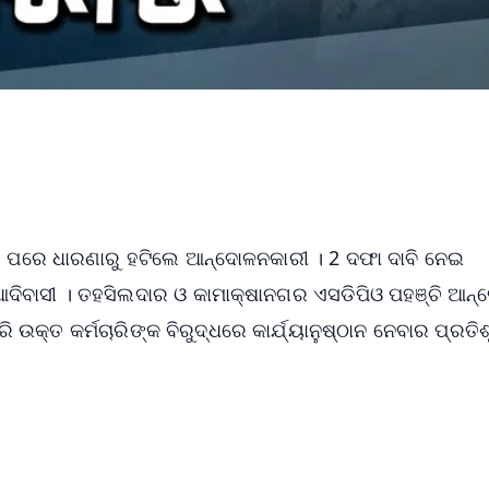
ତି ପରେ ଧାରଣାରୁ ହଟିଲେ ଆନ୍ଦୋଳନକାରୀ । 2 ଦଫା ଦାବି ନେଇ
ଦିବାସୀ । ତହସିଲଦାର ଓ କାମାକ୍ଷାନଗର ଏସଡିପିଓ ପହଞ୍ଚି ଆନ
ି ଉକ୍ତ କର୍ମଚାରିଙ୍କ ବିରୁଦ୍ଧରେ କାର୍ଯ୍ୟାନୁଷ୍ଠାନ ନେବାର ପ୍ରତିଶ