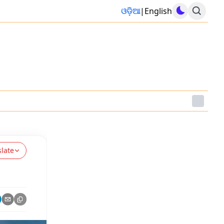
ଓଡ଼ିଆ
|
English
slate