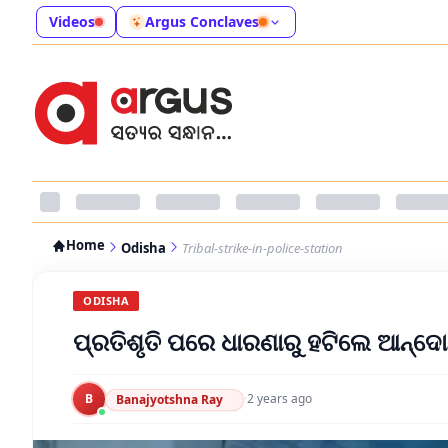
Videos
Argus Conclaves
Home
Odisha
Tribal-strike-in-police-station
ODISHA
ପ୍ରତିଶୃତି ପରେ ଧାରଣାରୁ ହଟିଲେ ଆନ୍ଦ
B
·
2 years ago
Banajyotshna Ray