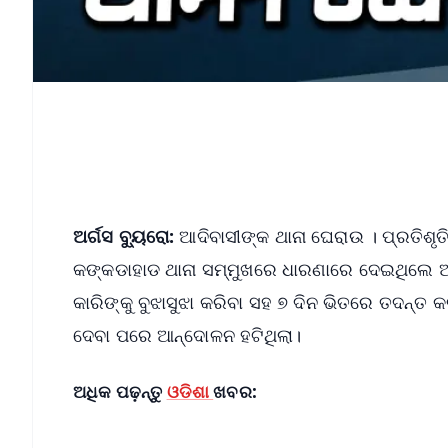
ଅର୍ଗସ ବ୍ୟୁରୋ:
ଆଦିବାସୀଙ୍କ ଥାନା ଘେରାଉ । ପ୍ରତିଶୃ
କଙ୍କଡାହାଡ ଥାନା ସମ୍ମୁଖରେ ଧାରଣାରେ ଦେଇଥିଲେ ଆ
କାରିଙ୍କୁ ବୁଝାସୁଝା କରିବା ସହ ୭ ଦିନ ଭିତରେ ତଦନ୍ତ କର
ଦେବା ପରେ ଆନ୍ଦୋଳନ ହଟିଥିଲା।
ଅଧିକ ପଢ଼ନ୍ତୁ
ଓଡିଶା
ଖବର: