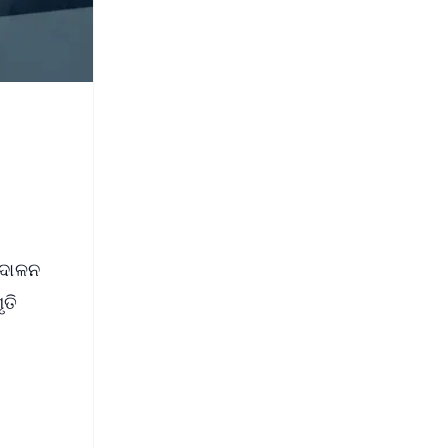
୍ଦୋଳନ
ୃତି