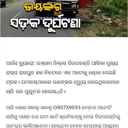
ଅର୍ଗସ ବ୍ୟୁରୋ: ଗଞ୍ଜାମ ଜିଲ୍ଲା ଦିଗପହଣ୍ଡି ଆସିକା ମୁଖ୍ୟ
ରାସ୍ତା ରାଜପୁର ଛକ ନିକଟରେ ଏକ ଅଟୋକୁ ଧକ୍କା ଦେଇଛି
ଟ୍ରକ। ଘଟଣାସ୍ଥଳରେ ଜଣଙ୍କର ମୃତ୍ୟୁ ହୋଇଥିବାବେଳେ
ଚାରି ଜଣ ଗୁରୁତର ହୋଇଛନ୍ତି।
ଆଜି ଭୋର ସକାଳୁ ସକାଳୁ OR07X9093 ନମ୍ବର ଅଟୋଟି
ଚାରିରୁ ପାଞ୍ଚ ଜଣ ଇଟା ଭାଟି ଶ୍ରମିକଙ୍କୁ ନେଇ ଦିଗପହଣ୍ଡିରୁ
ପାଟପୁର ଭାଲିଆଝୋଳ। ଯାଉଥିବା ବେଳେ ସମ୍ମୁଖରୁ ଆସୁଥିବା