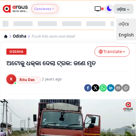
Conclaves
ଓଡ଼ିଆ
ଓଡ଼ିଆ
Argus Agri Vikas
English
Odisha
Truck-hits-auto-one-dead
Argus Nari Shakti
Translate
ODISHA
Argus Education Next
ଅଟୋକୁ ଧକ୍କା ଦେଲା ଟ୍ରକ: ଜଣେ ମୃତ
Argus Health Connect
R
·
2 years ago
Ritu Das
Argus Swaad Odisha
Argus Chalo Dekhein Apna Desh