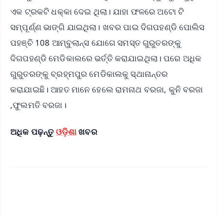
ଏକ ଟ୍ରକଟି ଧକ୍କା ଦେଇ ଥିଲା। ଯାହା ଫଳରେ ଅଟୋ ଟି
ସମ୍ପୂର୍ଣ୍ଣ ଭାଙ୍ଗି ଯାଇଥିଲା। ଖବର ପାଇ ଦିଗପହଣ୍ଡି ପୋଲିସ
ପହଞ୍ଚି 108 ଆମ୍ବୁଲାନ୍ସ ଯୋଗେ ସମସ୍ତ ଗୁରୁତରଙ୍କୁ
ଦିଗପହଣ୍ଡି ମେଡିକାଲରେ ଭର୍ତ୍ତି କରାଯାଇଥିଲା। ପରେ ଅଧିକ
ଗୁରୁତରଙ୍କୁ ବ୍ରହ୍ମପୁର ମେଡିକାଲକୁ ସ୍ଥାନାନ୍ତର
କରାଯାଇଛି। ଆହତ ମାନେ ହେଲେ ରାମନାଥ ବରଜା, କୁନି ବରଜା
,ଫୁଲମତି ବରଜା।
ଅଧିକ ପଢ଼ନ୍ତୁ
ଓଡ଼ିଶା
ଖବର