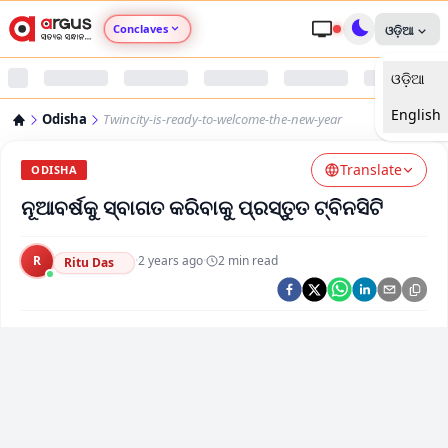
Conclaves
ଓଡ଼ିଆ
ଓଡ଼ିଆ
Argus Agri Vikas
English
Odisha
Twincity-is-ready-to-welcome-the-new-year
Argus Nari Shakti
Translate
ODISHA
Argus Education Next
ନୂଆବର୍ଷକୁ ସ୍ବାଗତ କରିବାକୁ ପ୍ରସ୍ତୁତ ଟ୍ବିନସିଟି
Argus Health Connect
R
·
2 years ago
·
2
min read
Ritu Das
Argus Swaad Odisha
Argus Chalo Dekhein Apna Desh