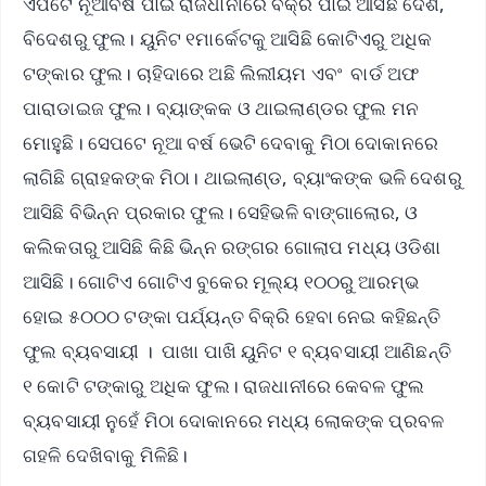
ଏପଟେ ନୂଆବର୍ଷ ପାଇଁ ରାଜଧାନୀରେ ବିକ୍ରି ପାଇଁ ଆସିଛି ଦେଶ,
ବିଦେଶରୁ ଫୁଲ। ୟୁନିଟ ୧ମାର୍କେଟକୁ ଆସିଛି କୋଟିଏରୁ ଅଧିକ
ଟଙ୍କାର ଫୁଲ। ଚାହିଦାରେ ଅଛି ଲିଲୀୟମ ଏବଂ ବାର୍ଡ ଅଫ
ପାରାଡାଇଜ ଫୁଲ। ବ୍ୟାଙ୍କକ ଓ ଥାଇଲାଣ୍ଡର ଫୁଲ ମନ
ମୋହୁଛି। ସେପଟେ ନୂଆ ବର୍ଷ ଭେଟି ଦେବାକୁ ମିଠା ଦୋକାନରେ
ଲାଗିଛି ଗ୍ରାହକଙ୍କ ମିଠା। ଥାଇଲାଣ୍ଡ, ବ୍ୟାଂକଙ୍କ ଭଳି ଦେଶରୁ
ଆସିଛି ବିଭିନ୍ନ ପ୍ରକାର ଫୁଲ। ସେହିଭଳି ବାଙ୍ଗାଲୋର, ଓ
କଲିକତାରୁ ଆସିଛି କିଛି ଭିନ୍ନ ରଙ୍ଗର ଗୋଲାପ ମଧ୍ୟ ଓଡିଶା
ଆସିଛି। ଗୋଟିଏ ଗୋଟିଏ ବୁକେର ମୂଲ୍ୟ ୧୦୦ରୁ ଆରମ୍ଭ
ହୋଇ ୫୦୦୦ ଟଙ୍କା ପର୍ଯ୍ୟନ୍ତ ବିକ୍ରି ହେବା ନେଇ କହିଛନ୍ତି
ଫୁଲ ବ୍ୟବସାୟୀ । ପାଖା ପାଖି ୟୁନିଟ ୧ ବ୍ୟବସାୟୀ ଆଣିଛନ୍ତି
୧ କୋଟି ଟଙ୍କାରୁ ଅଧିକ ଫୁଲ। ରାଜଧାନୀରେ କେବଳ ଫୁଲ
ବ୍ୟବସାୟୀ ନୁହେଁ ମିଠା ଦୋକାନରେ ମଧ୍ୟ ଲୋକଙ୍କ ପ୍ରବଳ
ଗହଳି ଦେଖିବାକୁ ମିଳିଛି।