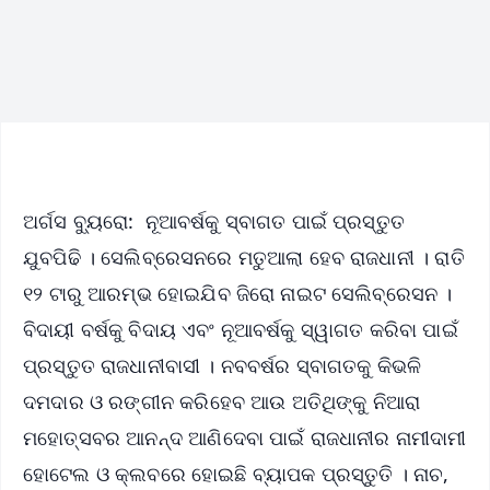
ଅର୍ଗସ ବ୍ୟୁରୋ: ନୂଆବର୍ଷକୁ ସ୍ବାଗତ ପାଇଁ ପ୍ରସ୍ତୁତ
ଯୁବପିଢି । ସେଲିବ୍ରେସନରେ ମତୁଆଲା ହେବ ରାଜଧାନୀ । ରାତି
୧୨ ଟାରୁ ଆରମ୍ଭ ହୋଇଯିବ ଜିରୋ ନାଇଟ ସେଲିବ୍ରେସନ ।
ବିଦାୟୀ ବର୍ଷକୁ ବିଦାୟ ଏବଂ ନୂଆବର୍ଷକୁ ସ୍ୱାଗତ କରିବା ପାଇଁ
ପ୍ରସ୍ତୁତ ରାଜଧାନୀବାସୀ । ନବବର୍ଷର ସ୍ବାଗତକୁ କିଭଳି
ଦମଦାର ଓ ରଙ୍ଗୀନ କରିହେବ ଆଉ ଅତିଥିଙ୍କୁ ନିଆରା
ମହୋତ୍ସବର ଆନନ୍ଦ ଆଣିଦେବା ପାଇଁ ରାଜଧାନୀର ନାମୀଦାମୀ
ହୋଟେଲ ଓ କ୍ଲବରେ ହୋଇଛି ବ୍ୟାପକ ପ୍ରସ୍ତୁତି । ନାଚ,