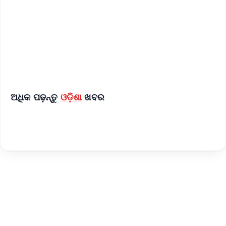
🔔 Free Notification Alerts
Download Free:
Android - Scan QR
iOS - Scan QR
ଅଧିକ ପଢ଼ନ୍ତୁ
ଓଡ଼ିଶା
ଖବର