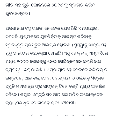
ଗୀତ ସହ ଭୁରି ଭୋଜନରେ ୨୦୨୪ କୁ ସ୍ବାଗତ କରିବ
ଭୁବନେଶ୍ବର।
ରାଜଧାନୀର ବହୁ ତାରକା ହୋଟେଲ ଯେପରିକି ଏମ୍ପାୟାର,
ସ୍ବସ୍ତି ,ପୁଷ୍ପକରେ ଯୁବପିଢ଼ିଙ୍କୁ ଆକୃଷ୍ଟ କରିବାକୁ
ସ୍ବତନ୍ତ୍ର ପ୍ରସ୍ତୁତି ଆରମ୍ଭ ହୋଇଛି । ସୁସ୍ୱାଦୁ ଖାଦ୍ୟ ସହ
ମୃଦୁ ପାନୀୟର ବ୍ୟବସ୍ଥା ହୋଇଛି। ଏଥିସହ କ୍ଲବ୍ ଏମ୍ବାସିରେ
ମଧ୍ୟ ୧୦୦୦ ଲୋକଙ୍କୁ ନେଇ ସେଲିବ୍ରେସନ କରାଯିବାର
ବ୍ୟବସ୍ଥା କରାଯାଇଛି । ଏମ୍ପାୟାର ହୋଟେଲରେ ବଲିଉଡ୍ ର
ଇଣ୍ଡିଆନ୍ ଆଇଡଲ୍ ଫେମ ଅମିତ୍ ସାନା ଓ ଓଲିଉଡ଼ ସିଙ୍ଗର
ସ୍ମୃତି ମହାପାତ୍ର ଙ୍କ ସାଙ୍ଗକୁ ଡିଜେ ବଣ୍ଟି ମୁଖ୍ୟ ଆକର୍ଷଣ
ସଜିବେ। କପୁଲ ଏଣ୍ଟ୍ରି ସହ ଆଉ କୋଉଠି ହାଇଭୋଲ୍ଟେଜ
ଡ୍ୟାନ୍ସର ଧୂନ ରେ ନାଚିବେ ରାଜଧାନୀବାସୀ।