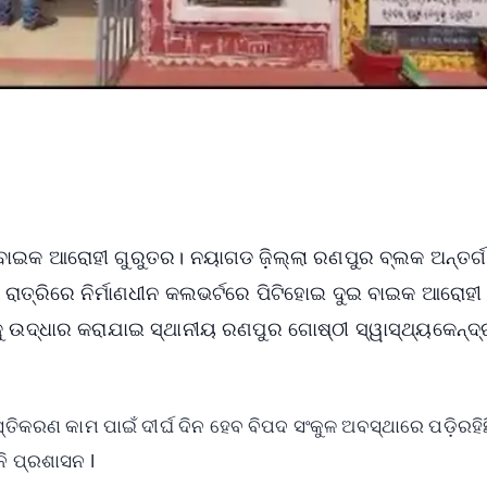
 ବାଇକ ଆରୋହୀ ଗୁରୁତର। ନୟାଗଡ ଜ଼ିଲ୍ଲା ରଣପୁର ବ୍ଲକ ଅନ୍ତର୍
ରାତ୍ରିରେ ନିର୍ମାଣଧୀନ କଲଭର୍ଟରେ ପିଟିହୋଇ ଦୁଇ ବାଇକ ଆରୋହୀ
ୁ ଉଦ୍ଧାର କରାଯାଇ ସ୍ଥାନୀୟ ରଣପୁର ଗୋଷ୍ଠୀ ସ୍ୱାସ୍ଥ୍ୟକେନ୍ଦ
ସ୍ତିକରଣ କାମ ପାଇଁ ଦୀର୍ଘ ଦିନ ହେବ ବିପଦ ସଂକୁଳ ଅବସ୍ଥାରେ ପଡ଼ିରହିଛ
ନି ପ୍ରଶାସନ l