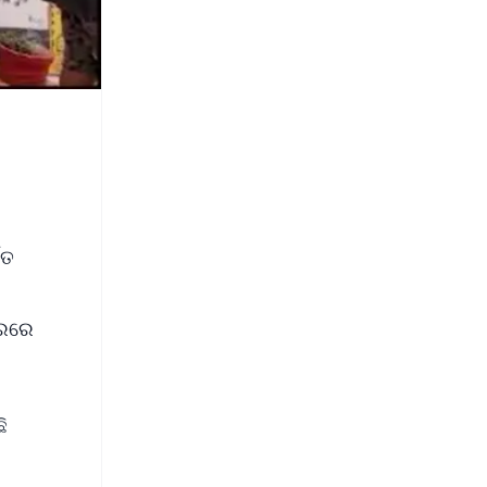
ଗତ
୍ରରେ
ି