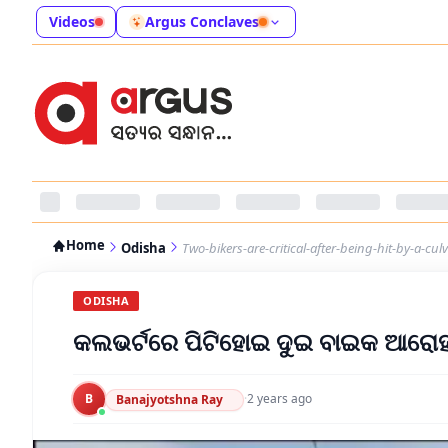
Videos
Argus Conclaves
Home
Odisha
Two-bikers-are-critical-after-being-hit-by-a-culve
ODISHA
କଲଭର୍ଟରେ ପିଟିହୋଇ ଦୁଇ ବାଇକ ଆରୋହ
B
·
2 years ago
Banajyotshna Ray