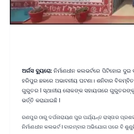
ଅର୍ଗସ ବ୍ୟୁରୋ:
ନିର୍ମାଣଧୀନ କଲଭର୍ଟରେ ପିଟିହୋଇ ଦୁଇ
ହରିପୁର ଛକରେ ଅଭାବନୀୟ ଘଟଣା। ଶନିବାର ବିଳମ୍ବିତ 
ଗୁରୁତର l ସ୍ଥାନୀୟ ଲୋକଙ୍କ ସହାୟତାରେ ଗୁରୁତରଙ୍କ
ଭର୍ତ୍ତି କରାଯାଇଛି l
ରଣପୁର ଠାରୁ ଦର୍ପନାରାୟଣ ପୁର ପର୍ଯ୍ୟନ୍ତ ରାସ୍ତାର ପ୍ରଶ
ନିର୍ମାଣଧୀନ କଲଭର୍ଟ l ବାରମ୍ବାର ଅଭିଯୋଗ ପରେ ବି ଶୁଣୁ