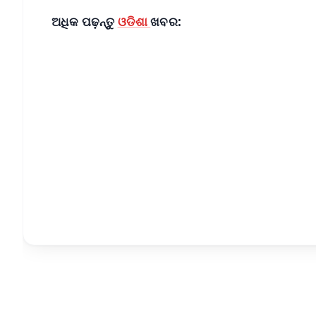
ଅଧିକ ପଢ଼ନ୍ତୁ
ଓଡିଶା
ଖବର:
📱 Get Argus News App
📰 60 Word News
🎬 Argus Podcast
🔔 Free Notification Alerts
Download Free:
Android - Scan QR
i