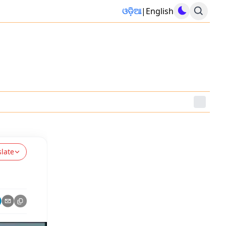
ଓଡ଼ିଆ
|
English
slate