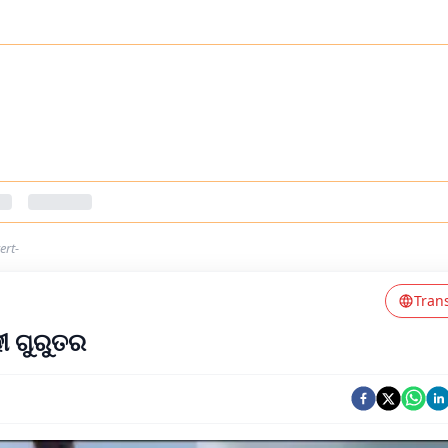
rt-​
Tran
ୀ ଗୁରୁତର