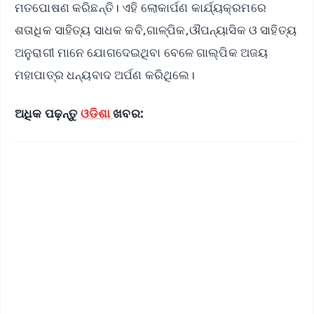
ମତପୋଷଣ କରିଛନ୍ତି। ଏହି ଲୋକାର୍ପଣ କାର୍ଯ୍ୟକ୍ରମରେ
ଶତାଧିକ ସାହିତ୍ୟ ସାଧକ କବି,ଗାଳ୍ପିକ,ଔପନ୍ୟାସିକ ଓ ସାହିତ୍ୟ
ଅନୁରାଗୀ ମାନେ ଯୋଗଦେଇଥିବା ବେଳେ ଗାଲ୍ପିକ ଅଜୟ
ମହାପାତ୍ର ଧନ୍ୟବାଦ ଅର୍ପଣ କରିଥିଲେ।
ଅଧିକ ପଢ଼ନ୍ତୁ
ଓଡିଶା
ଖବର: