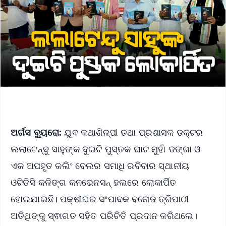
ଅର୍ଗସ ବ୍ୟୁରୋ:
ଯୁବ କଥାଶିଳ୍ପୀ ତଥା ପ୍ରଶାସକ ଡକ୍ଟର
ଲଲାଟେନ୍ଦୁ ସାହୁଙ୍କ ଦୁଇଟି ପୁସ୍ତକ ଘାଟ ମୁହାଁ ଡଙ୍ଗା ଓ
ଏକ ଅପହୃତ କଲିଂ ବେଲର ସମାଧି ରବିବାର ସ୍ଥାନୀୟ
ଓଟିଡିସି କଳିଙ୍ଗ କନଭେନସନ୍ ହଲରେ ଲୋକାର୍ପିତ
ହୋଇଯାଇଛି। ପକ୍ଷୀଘର ସଂପାଦକ ବନୋଜ ତ୍ରିପାଠୀ
ଅତିଥିଙ୍କୁ ସ୍ଵାଗତ ସହିତ ପରିଚିତି ପ୍ରଦାନ କରିଥଲେ।