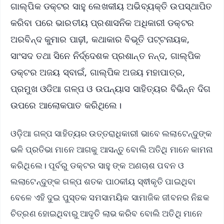
ଗାଲ୍ପିକ ଡକ୍ଟର ସାହୁ ଲେଖକୀୟ ଅଭିବ୍ୟକ୍ତି ଉପସ୍ଥାପିତ
କରିବା ପରେ ଭାରତୀୟ ପ୍ରଶାସନିକ ଅଧିକାରୀ ଡକ୍ଟର
ଅରବିନ୍ଦ କୁମାର ପାଢ଼ୀ, କଥାକାର ବିଭୂତି ପଟ୍ଟନାୟକ,
ସାଂସଦ ତଥା ସିନେ ନିର୍ଦ୍ଦେଶକ ପ୍ରଶାନ୍ତ ନନ୍ଦ, ଗାଲ୍ପିକ
ଡକ୍ଟର ଅଜୟ ସ୍ବାଇଁ, ଗାଲ୍ପିକ ଅଜୟ ମହାପାତ୍ର,
ପ୍ରମୁଖ ଓଡିଆ ଗଳ୍ପ ଓ ଉପନ୍ୟାସ ସାହିତ୍ୟର ବିଭିନ୍ନ ଦିଗ
ଉପରେ ଆଲୋକପାତ କରିଥିଲେ।
ଓଡ଼ିଆ ଗଳ୍ପ ସାହିତ୍ୟର ଉତ୍ତରାଧିକାରୀ ଭାବେ ଲଲାଟେନ୍ଦୁଙ୍କ
ଭଳି ପ୍ରତିଭା ମାନେ ଆଗକୁ ଆସନ୍ତୁ ବୋଲି ଅତିଥି ମାନେ କାମନା
କରିଥିଲେ। ପୂର୍ବରୁ ଡକ୍ଟର ସାହୁ ଙ୍କ ଅଣଚାଶ ପବନ ଓ
ଲଲାଟେନ୍ଦୁଙ୍କ ଗଳ୍ପ ଶତକ ପାଠକୀୟ ସ୍ଵୀକୃତି ପାଇଥିବା
ବେଳେ ଏହି ଦୁଇ ପୁସ୍ତକ ସମସାମୟିକ ସାମାଜିକ ଜୀବନର ନିଛକ
ଚିତ୍ରଣ ହୋଇଥିବାରୁ ଆଦୃତି ଲାଭ କରିବ ବୋଲି ଅତିଥି ମାନେ