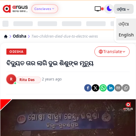
Conclaves
ଓଡ଼ିଆ
ଓଡ଼ିଆ
Argus Agri Vikas
English
Odisha
Two-children-died-due-to-electric-wires
Argus Nari Shakti
Translate
ODISHA
Argus Education Next
ବିଦ୍ୟୁତ ତାର ଲାଗି ଦୁଇ ଶିଶୁଙ୍କ ମୃତ୍ୟୁ
Argus Health Connect
R
·
2 years ago
Ritu Das
Argus Swaad Odisha
Argus Chalo Dekhein Apna Desh