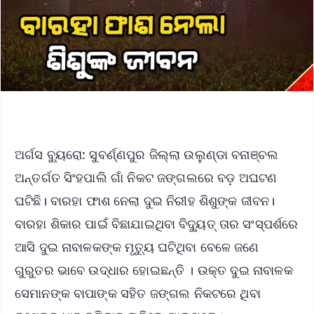
ଅର୍ଗସ ବ୍ୟୁରୋ: ସୁବର୍ଣ୍ଣପୁର ଜିଲ୍ଲା ଉଲୁଣ୍ଡା ବନାଞ୍ଚଲ
ଅନ୍ତର୍ଗତ ସିଂହପାଲି ଗାଁ ନିକଟ ଜଙ୍ଗଲରେ ବଡ଼ ଅଘଟଣ
ଘଟିଛି। ବାରହା ଫାଶ ନେଲା ଦୁଇ ନିରୀହ ଶିଶୁଙ୍କ ଜୀବନ।
ବାରହା ଶିକାର ପାଇଁ ବିଛାଯାଇଥିବା ବିଦ୍ୟୁତ୍ ତାର ସଂସ୍ପର୍ଶରେ
ଆସି ଦୁଇ ନାବାଳକଙ୍କ ମୃତ୍ୟୁ ଘଟିଥିବା ବେଳେ ଜଣେ
ଗୁରୁତର ଭାବେ ଉଦ୍ଧାର ହୋଇଛନ୍ତି । ଉକ୍ତ ଦୁଇ ନାବାଳକ
ସେମାନଙ୍କ ବାପାଙ୍କ ସହିତ ଜଙ୍ଗଲ ନିକଟରେ ଥିବା