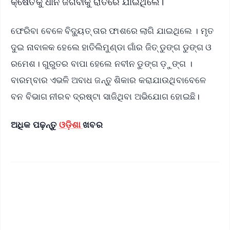
କ୍ଷେତକୁ ଧାନ ଜଗିବାକୁ ରାତିରେ ଯାଇଥିଲେ।
ଫେରିବା ବେଳେ ବିଦ୍ୟୁତ୍ ତାର ଫାଶରେ ଲାଗି ଯାଇଥିଲେ । ମୃତ
ଦୁଇ ନାବାଳକ ହେଲେ ହାତିଲିମୁଣ୍ଡା ଗାଁର ଜିତ୍ ଡୁଙ୍ଗ ଡୁଙ୍ଗ ଓ
ରମେଶ। ଗୁରୁତର ବାପା ହେଲେ ନବୀନ ଡୁଙ୍ଗ ଡ଼ୁଙ୍ଗ ।
ବାରମ୍ବାର ଏଭଳି ଅବାଧ ଜନ୍ତୁ ଶିକାର କରାଯାଉଥିବାବେଳେ
ବନ ବିଭାଗ ନୀରବ ଦ୍ରଷ୍ଟା ସାଜିଥିବା ଅଭିଯୋଗ ହୋଇଛି।
ଅଧିକ ପଢ଼ନ୍ତୁ
ଓଡ଼ିଶା
ଖବର